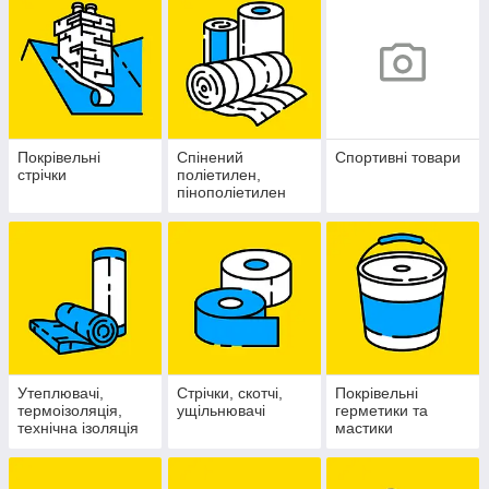
Покрівельні
Спінений
Спортивні товари
стрічки
поліетилен,
пінополіетилен
Утеплювачі,
Стрічки, скотчі,
Покрівельні
термоізоляція,
ущільнювачі
герметики та
технічна ізоляція
мастики