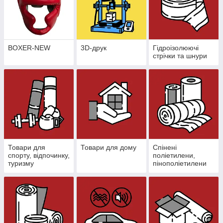
BOXER-NEW
3D-друк
Гідроізолюючі
стрічки та шнури
Товари для
Товари для дому
Спінені
спорту, відпочинку,
поліетилени,
туризму
пінополіетилени