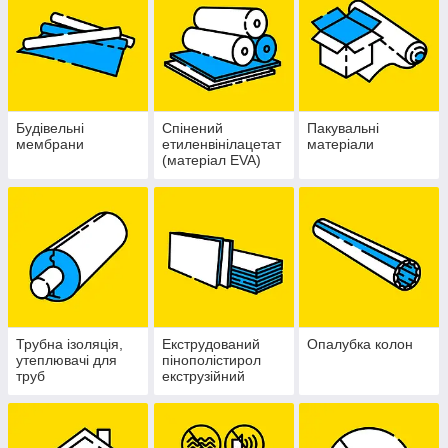
Будівельні
Спінений
Пакувальні
мембрани
етиленвінілацетат
матеріали
(матеріал EVA)
Трубна ізоляція,
Екструдований
Опалубка колон
утеплювачі для
пінополістирол
труб
екструзійний
пенополистирол