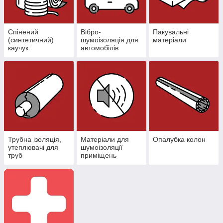
Спінений
Вібро-
Пакувальні
(синтетичний)
шумоізоляція для
матеріали
каучук
автомобілів
Трубна ізоляція,
Матеріали для
Опалубка колон
утеплювачі для
шумоізоляції
труб
приміщень