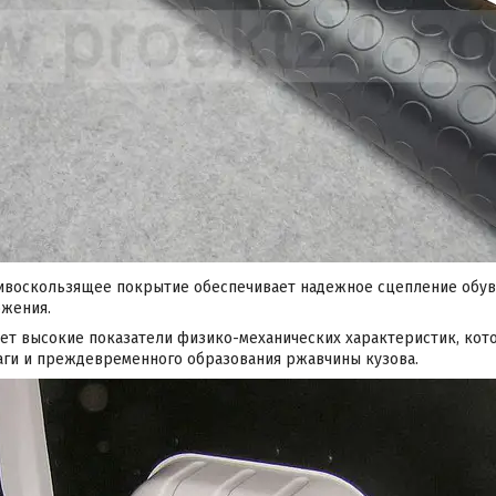
воскользящее покрытие обеспечивает надежное сцепление обуви
ожения.
ет высокие показатели физико-механических характеристик, кот
аги и преждевременного образования ржавчины кузова.