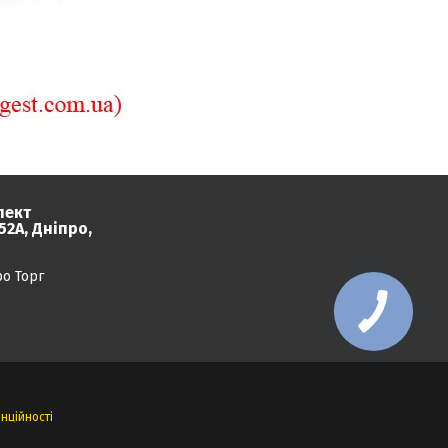
пект
2А, Дніпро,
ро Торг
нційності