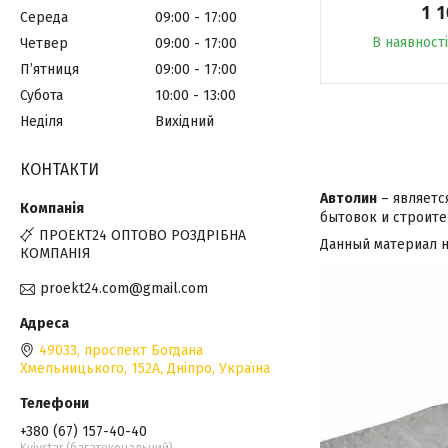
1 
Середа
09:00
17:00
В наявності
Четвер
09:00
17:00
Пʼятниця
09:00
17:00
Субота
10:00
13:00
Неділя
Вихідний
КОНТАКТИ
Автолин
– являетс
бытовок и строите
ПРОЕКТ24 ОПТОВО РОЗДРІБНА
Данный материал н
КОМПАНІЯ
proekt24.com@gmail.com
49033, проспект Богдана
Хмельницького, 152А, Дніпро, Україна
+380 (67) 157-40-40
Kyivstar (багатокональний)