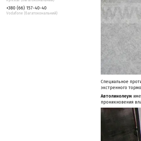
+380 (66) 157-40-40
Vodafone (багатокональний)
Специальное проти
экстренного торм
Автолинолеум
име
проникновения вл