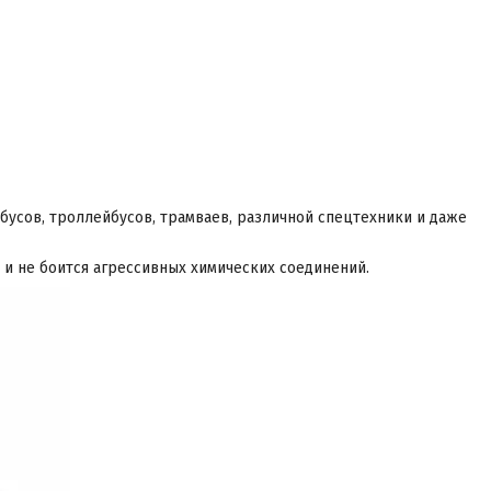
усов, троллейбусов, трамваев, различной спецтехники и даже
я и не боится агрессивных химических соединений.