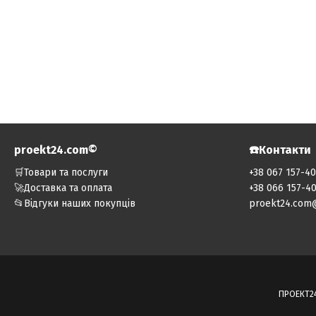
proekt24.com©️
☎️Контакти
🛒Товари та послуги
+38 067 157-4
🚀Доставка та оплата
+38 066 157-4
📂Відгуки наших покупців
proekt24.com