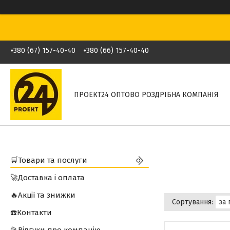
+380 (67) 157-40-40
+380 (66) 157-40-40
ПРОЕКТ24 ОПТОВО РОЗДРІБНА КОМПАНІЯ
🛒Товари та послуги
🚀Доставка і оплата
🔥Акції та знижки
☎️Контакти