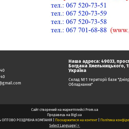
Наша адреса: 49033, прос
Богдана Хмельницького, 15
Україна
040
040
Склад №1 території бази "Дніп
@gmail.com
Обладнання"
Сайт створений на маркетплейсі
Prom.ua
Продавець на Bigl.ua
ПРОЕКТ24 ОПТОВО РОЗДРІБНА КОМПАНІЯ |
Поскаржитися на контент
|
Політика конфіде
Select Language
▼