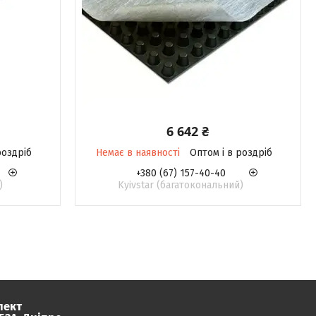
е
6 642 ₴
роздріб
Немає в наявності
Оптом і в роздріб
+380 (67) 157-40-40
)
Kyivstar (багатокональний)
пект