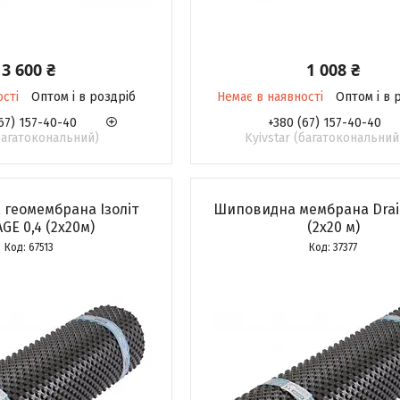
3 600 ₴
1 008 ₴
ості
Оптом і в роздріб
Немає в наявності
Оптом і в 
67) 157-40-40
+380 (67) 157-40-40
(багатокональний)
Kyivstar (багатокональний
геомембрана Ізоліт
Шиповидна мембрана Drain
GE 0,4 (2х20м)
(2x20 м)
67513
37377