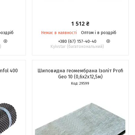
1 512 ₴
роздріб
Немає в наявності
Оптом і в роздріб
+380 (67) 157-40-40
)
Kyivstar (багатокональний)
fol 400
Шиповидна геомембрана Ізоліт Profi
Geo 10 (0,6х2х12,5м)
29599