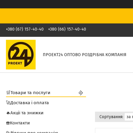
+380 (67) 157-40-40
+380 (66) 157-40-40
ПРОЕКТ24 ОПТОВО РОЗДРІБНА КОМПАНІЯ
🛒Товари та послуги
🚀Доставка і оплата
🔥Акції та знижки
☎️Контакти