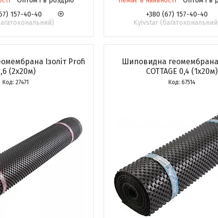
ості
Оптом і в роздріб
Немає в наявності
Оптом і в 
67) 157-40-40
+380 (67) 157-40-40
(багатокональний)
Kyivstar (багатокональний
мембрана Ізоліт Profi
Шиповидна геомембрана 
,6 (2х20м)
COTTAGE 0,4 (1х20м)
27471
67514