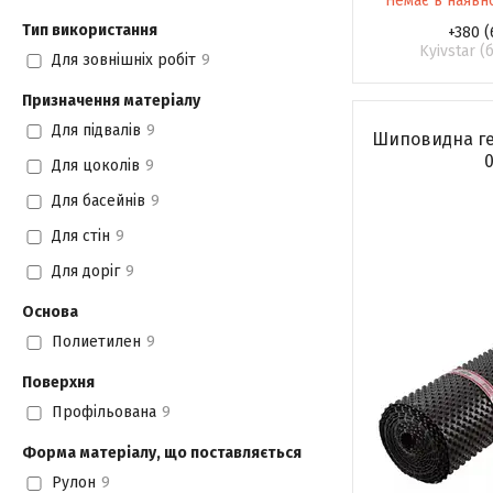
Немає в наявн
Тип використання
+380 (
Kyivstar 
Для зовнішніх робіт
9
Призначення матеріалу
Для підвалів
9
Шиповидна гео
0
Для цоколів
9
Для басейнів
9
Для стін
9
Для доріг
9
Основа
Полиетилен
9
Поверхня
Профільована
9
Форма матеріалу, що поставляється
Рулон
9