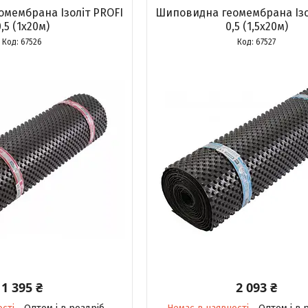
мембрана Ізоліт PROFI
Шиповидна геомембрана Ізо
,5 (1х20м)
0,5 (1,5х20м)
67526
67527
1 395 ₴
2 093 ₴