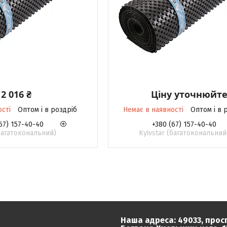
2 016 ₴
Ціну уточнюйт
ості
Оптом і в роздріб
Немає в наявності
Оптом і в 
67) 157-40-40
+380 (67) 157-40-40
(багатокональний)
Kyivstar (багатокональний
Наша адреса: 49033, прос