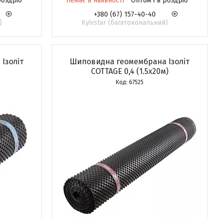
роздріб
Немає в наявності
Оптом і в роздріб
+380 (67) 157-40-40
)
Kyivstar (багатокональний)
Ізоліт
Шиповидна геомембрана Ізоліт
COTTAGE 0,4 (1.5х20м)
67525