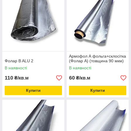
Армофол А фольга+склосітка
Фолар B ALU 2
(Фолар А) (товщина 90 мкм)
В наявності
В наявності
110
60
₴/кв.м
₴/кв.м
Купити
Купити