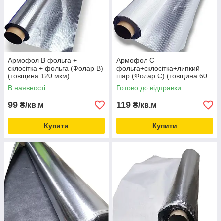
Армофол В фольга +
Армофол С
склосітка + фольга (Фолар В)
фольга+склосітка+липкий
(товщина 120 мкм)
шар (Фолар С) (товщина 60
мкм)
В наявності
Готово до відправки
99
119
₴/кв.м
₴/кв.м
Купити
Купити