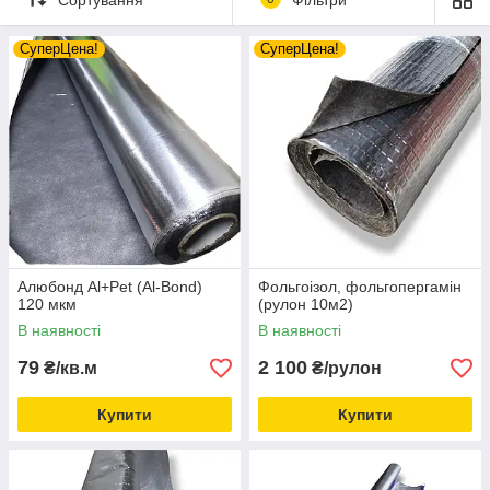
СуперЦена!
СуперЦена!
Алюбонд Al+Pet (Al-Bond)
Фольгоізол, фольгопергамін
120 мкм
(рулон 10м2)
В наявності
В наявності
79
2 100
₴/кв.м
₴/рулон
Купити
Купити