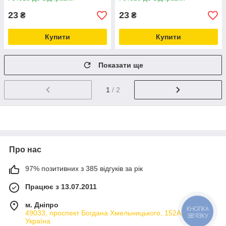
23
23
₴
₴
Купити
Купити
Показати ще
1
/ 2
Про нас
97% позитивних з 385 відгуків за рік
Працює з 13.07.2011
м. Дніпро
49033, проспект Богдана Хмельницького, 152А, Дніпро,
КНОПКА
ЗВ'ЯЗКУ
Україна