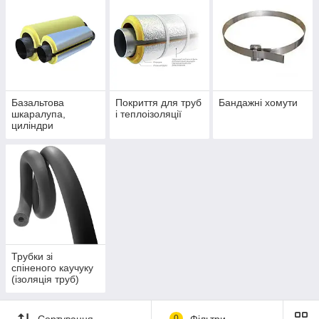
Базальтова
Покриття для труб
Бандажні хомути
шкаралупа,
і теплоізоляції
циліндри
базальтові
Трубки зі
спіненого каучуку
(ізоляція труб)
Сортування
0
Фільтри