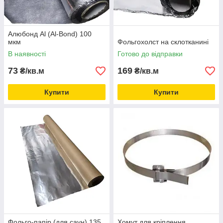
Алюбонд Al (Al-Bond) 100
мкм
Фольгохолст на склотканині
В наявності
Готово до відправки
73
169
₴/кв.м
₴/кв.м
Купити
Купити
Фольго-папір (для саун) 135
Хомут для кріплення