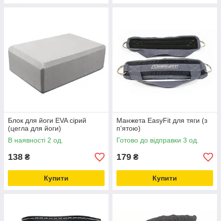
Блок для йоги EVA сірий
Манжета EasyFit для тяги (з
(цегла для йоги)
п'ятою)
В наявності 2 од.
Готово до відправки 3 од.
138
179
₴
₴
Купити
Купити