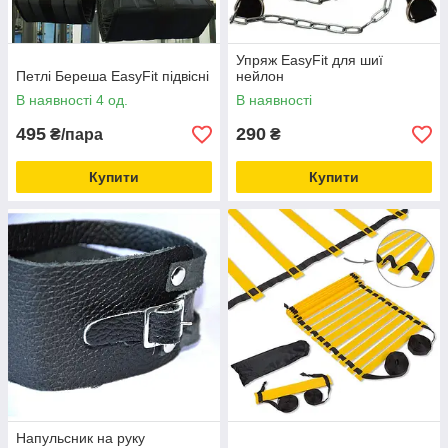
Упряж EasyFit для шиї
Петлі Береша EasyFit підвісні
нейлон
В наявності 4 од.
В наявності
495
290
₴/пара
₴
Купити
Купити
Напульсник на руку