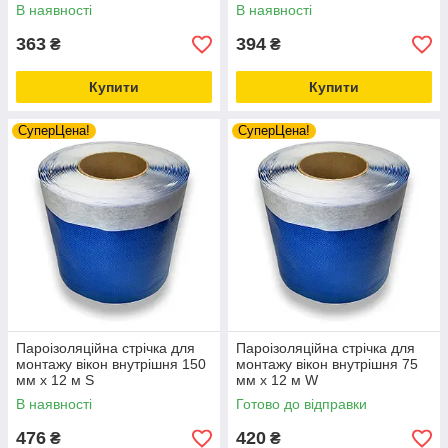
В наявності
В наявності
363
394
₴
₴
Купити
Купити
СуперЦена!
СуперЦена!
Пароізоляційна стрічка для
Пароізоляційна стрічка для
монтажу вікон внутрішня 150
монтажу вікон внутрішня 75
мм х 12 м S
мм х 12 м W
В наявності
Готово до відправки
476
420
₴
₴