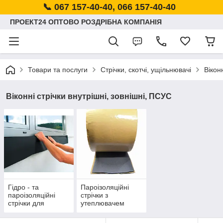
📞 067 157-40-40, 066 157-40-40
ПРОЕКТ24 ОПТОВО РОЗДРІБНА КОМПАНІЯ
Товари та послуги
Стрічки, скотчі, ущільнювачі
Вікон
Віконні стрічки внутрішні, зовнішні, ПСУС
Гідро - та
Пароізоляційні
пароізоляційні
стрічки з
стрічки для
утеплювачем
монтажу вікон