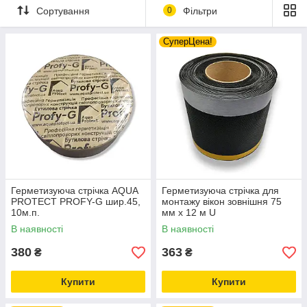
Сортування
0
Фільтри
СуперЦена!
Герметизуюча стрічка AQUA
Герметизуюча стрічка для
PROTECT PROFY-G шир.45,
монтажу вікон зовнішня 75
10м.п.
мм х 12 м U
В наявності
В наявності
380
363
₴
₴
Купити
Купити