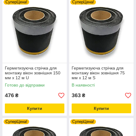
СуперЦена!
СуперЦена!
Герметизуюча стрічка для
Герметизуюча стрічка для
монтажу вікон зовнішня 150
монтажу вікон зовнішня 75
мм х 12 м U
мм х 12 м S
Готово до відправки
В наявності
476
363
₴
₴
Купити
Купити
СуперЦена!
СуперЦена!