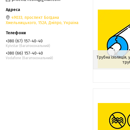
49033, проспект Богдана
Хмельницького, 152А, Дніпро, Україна
+380 (67) 157-40-40
Kyivstar (багатокональний)
+380 (66) 157-40-40
Трубна ізоляція, 
Vodafone (багатокональний)
тру