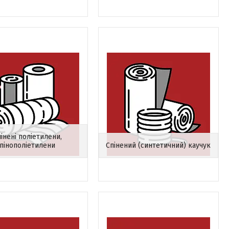
інені поліетилени,
пінополіетилени
Спінений (синтетичний) каучук