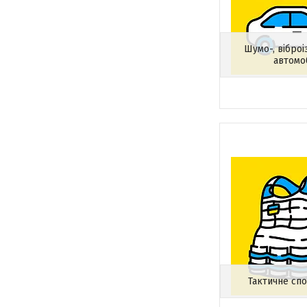
Шумо-, віброі
автомо
Тактичне сп