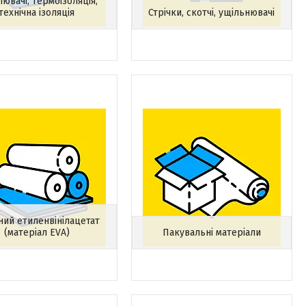
ювачі, термоізоляція,
технічна ізоляція
Стрічки, скотчі, ущільнювачі
ний етиленвінілацетат
(матеріал EVA)
Пакувальні матеріали