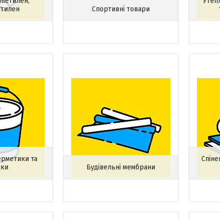
ліетилен,
Утепл
етилен
Спортивні товари
ерметики та
Спіне
ики
Будівельні мембрани