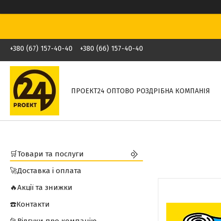
+380 (67) 157-40-40
+380 (66) 157-40-40
ПРОЕКТ24 ОПТОВО РОЗДРІБНА КОМПАНІЯ
🛒Товари та послуги
🚀Доставка і оплата
🔥Акції та знижки
☎️Контакти