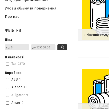
📂Відгуки про компанію
Умови обміну та повернення
Про нас
ФІЛЬТРИ
Спінений каучу
Ціна
В наявності
Так
2370
Виробник
ABB
1
Alenor
33
Alligator
9
Anser
2