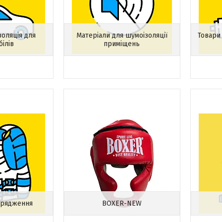
золяція для
Матеріали для шумоізоляції
Товари 
білів
приміщень
орядження
BOXER-NEW