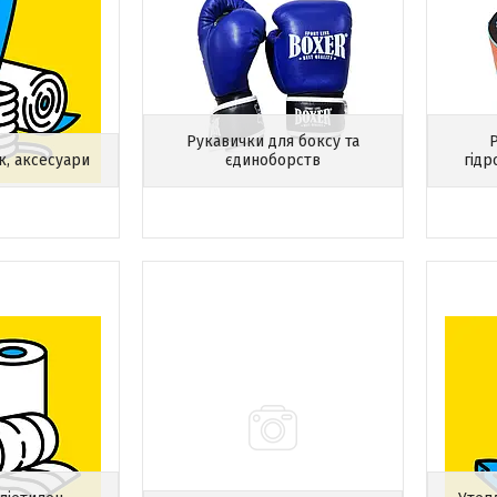
Рукавички для боксу та
Р
к, аксесуари
єдиноборств
гідр