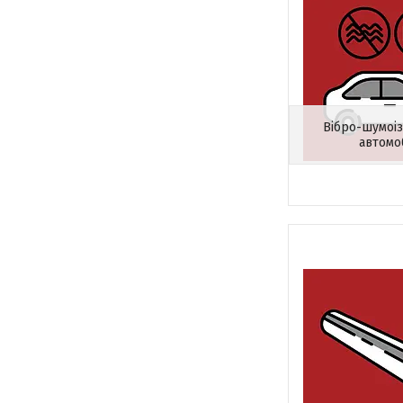
Вібро-шумоіз
автомо