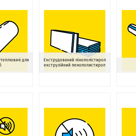
утеплювачі для
Екструдований пінополістирол
б
екструзійний пенополистирол