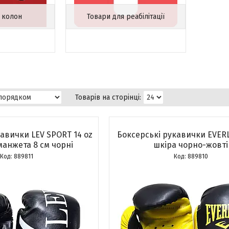
 колон
Товари для реабілітації
авички LEV SPORT 14 oz
Боксерські рукавички EVERL
манжета 8 см чорні
шкіра чорно-жовті
889811
889810