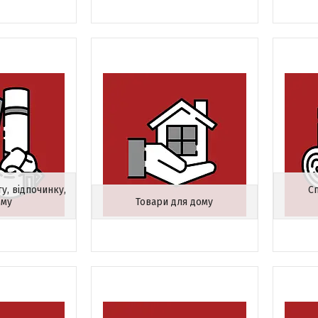
у, відпочинку,
Сп
зму
Товари для дому