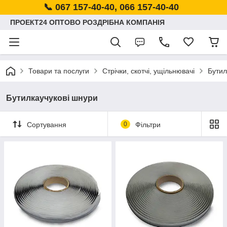
📞 067 157-40-40, 066 157-40-40
ПРОЕКТ24 ОПТОВО РОЗДРІБНА КОМПАНІЯ
Товари та послуги
Стрічки, скотчі, ущільнювачі
Бутил
Бутилкаучукові шнури
Сортування
0
Фільтри