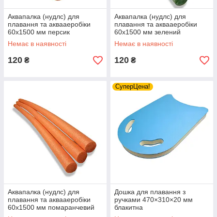
Аквапалка (нудлс) для
Аквапалка (нудлс) для
плавання та аквааеробіки
плавання та аквааеробіки
60х1500 мм персик
60х1500 мм зелений
Немає в наявності
Немає в наявності
120
120
₴
₴
СуперЦена!
Аквапалка (нудлс) для
Дошка для плавання з
плавання та аквааеробіки
ручками 470×310×20 мм
60х1500 мм помаранчевий
блакитна