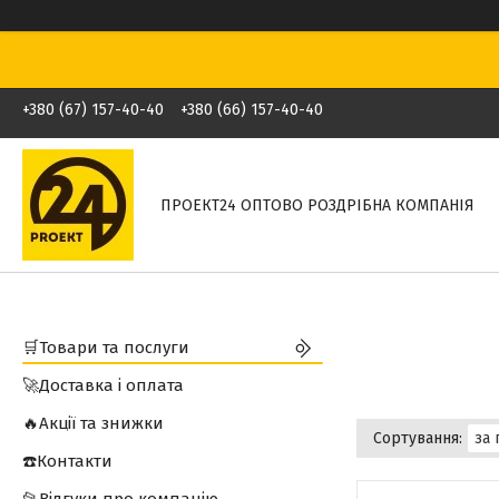
+380 (67) 157-40-40
+380 (66) 157-40-40
ПРОЕКТ24 ОПТОВО РОЗДРІБНА КОМПАНІЯ
🛒Товари та послуги
🚀Доставка і оплата
🔥Акції та знижки
☎️Контакти