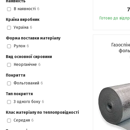
Наявність
7
В наявності
6
Готово до відп
Країна виробник
Україна
6
Форма поставки матеріалу
Газоспі
Рулон
6
фоль
Вид основної сировини
Неорганічне
6
Покриття
Фольгований
6
Тип покриття
З одного боку
6
Клас матеріалу по теплопровідності
Середня
6