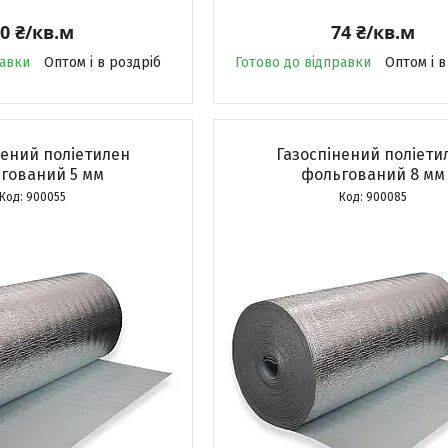
0 ₴/кв.м
74 ₴/кв.м
равки
Оптом і в роздріб
Готово до відправки
Оптом і в
нений поліетилен
Газоспінений поліети
гований 5 мм
фольгований 8 мм
900055
900085