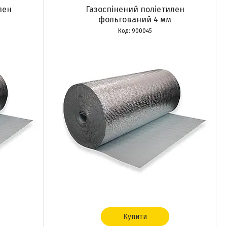
лен
Газоспінений поліетилен
фольгований 4 мм
900045
Купити