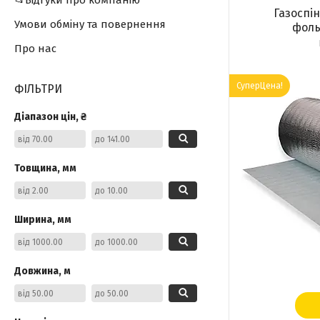
📂Відгуки про компанію
Газоспі
Умови обміну та повернення
фоль
Про нас
СуперЦена!
ФІЛЬТРИ
Діапазон цін, ₴
Товщина, мм
Ширина, мм
Довжина, м