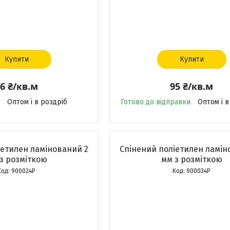
Купити
Купити
6 ₴/кв.м
95 ₴/кв.м
Оптом і в роздріб
Готово до відправки
Оптом і в
іетилен ламінований 2
Спінений поліетилен ламін
з розміткою
мм з розміткою
900024Р
900034Р