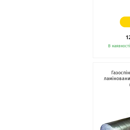
1
В наявності
Газоспі
ламінований