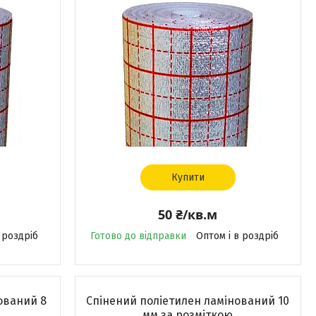
Купити
50 ₴/кв.м
 роздріб
Готово до відправки
Оптом і в роздріб
ований 8
Спінений поліетилен ламінований 10
мм за розміткою