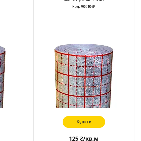
900104Р
Купити
125 ₴/кв.м