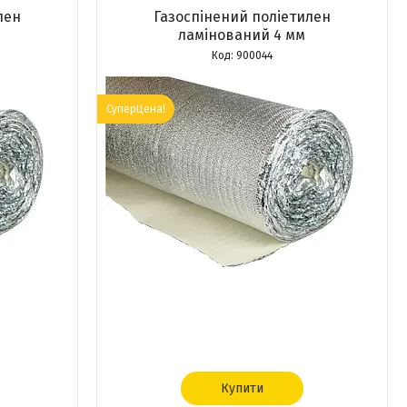
лен
Газоспінений поліетилен
ламінований 4 мм
900044
СуперЦена!
Купити