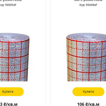
900054Р
900084Р
Купити
Купити
3 ₴/кв.м
106 ₴/кв.м