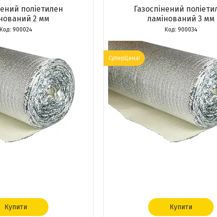
нений поліетилен
Газоспінений поліети
нований 2 мм
ламінований 3 мм
900024
900034
СуперЦена!
Купити
Купити