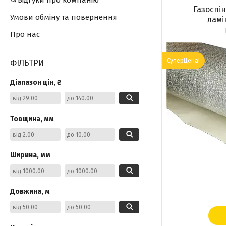
📂Відгуки про компанію
Газоспі
Умови обміну та повернення
ламі
Про нас
СуперЦена!
ФІЛЬТРИ
Діапазон цін, ₴
Товщина, мм
Ширина, мм
Довжина, м