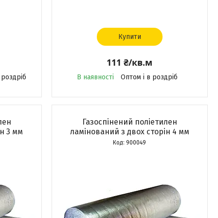
Купити
111 ₴/кв.м
 роздріб
В наявності
Оптом і в роздріб
лен
Газоспінений поліетилен
н 3 мм
ламінований з двох сторін 4 мм
900049