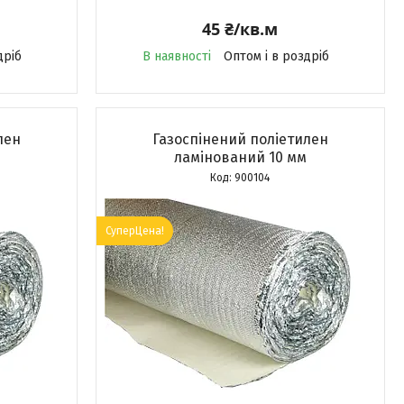
45 ₴/кв.м
дріб
В наявності
Оптом і в роздріб
лен
Газоспінений поліетилен
ламінований 10 мм
900104
СуперЦена!