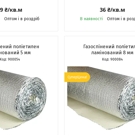
9 ₴/кв.м
36 ₴/кв.м
Оптом і в роздріб
В наявності
Оптом і в роз
нений поліетилен
Газоспінений поліети
нований 5 мм
ламінований 8 мм
900054
900084
СуперЦена!