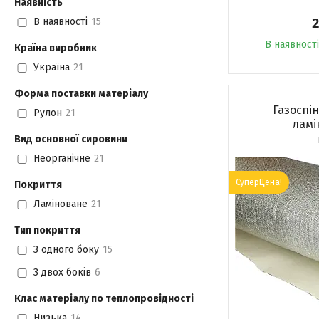
Наявність
2
В наявності
15
В наявності
Країна виробник
Україна
21
Форма поставки матеріалу
Газоспі
Рулон
21
ламі
Вид основної сировини
Неорганічне
21
СуперЦена!
Покриття
Ламіноване
21
Тип покриття
З одного боку
15
З двох боків
6
Клас матеріалу по теплопровідності
Низька
14