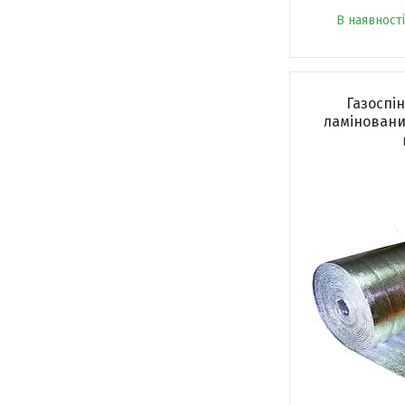
В наявності
Газоспі
ламінований