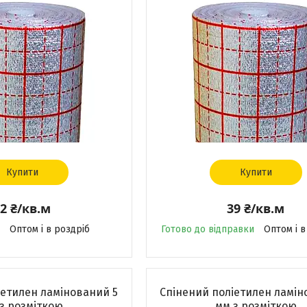
Купити
Купити
2 ₴/кв.м
39 ₴/кв.м
Оптом і в роздріб
Готово до відправки
Оптом і в
іетилен ламінований 5
Спінений поліетилен ламін
з розміткою
мм з розміткою