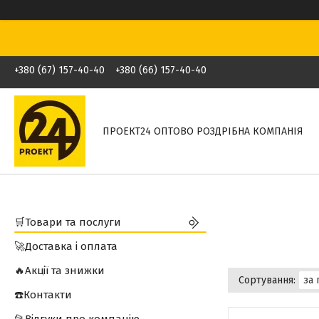
+380 (67) 157-40-40
+380 (66) 157-40-40
ПРОЕКТ24 ОПТОВО РОЗДРІБНА КОМПАНІЯ
🛒Товари та послуги
🚀Доставка і оплата
🔥Акції та знижки
☎️Контакти