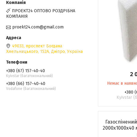
ПРОЕКТ24 ОПТОВО РОЗДРІБНА
КОМПАНІЯ
proekt24.com@gmail.com
49033, проспект Богдана
Хмельницького, 152А, Дніпро, Україна
+380 (67) 157-40-40
2 
Kyivstar (багатокональний)
Немає в наявн
+380 (66) 157-40-40
Vodafone (багатокональний)
+380 (
Kyivstar 
Газоспінений
2000х1000х40 