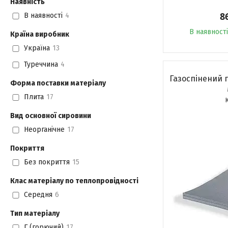
Наявність
8
В наявності
4
В наявності
Країна виробник
Україна
13
Туреччина
4
Газоспінений 
Форма поставки матеріалу
Плита
17
Вид основної сировини
Неорганічне
17
Покриття
Без покриття
15
Клас матеріалу по теплопровідності
Середня
6
Тип матеріалу
Г (горючий)
17