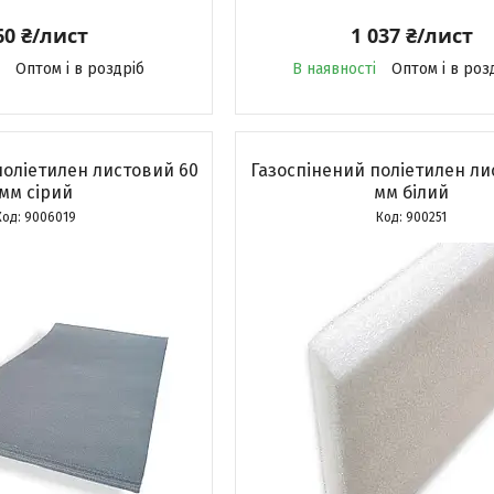
60 ₴/лист
1 037 ₴/лист
Оптом і в роздріб
В наявності
Оптом і в роз
поліетилен листовий 60
Газоспінений поліетилен ли
мм сірий
мм білий
9006019
900251