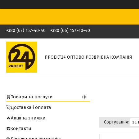
+380 (67) 157-40-40
+380 (66) 157-40-40
ПРОЕКТ24 ОПТОВО РОЗДРІБНА КОМПАНІЯ
🛒Товари та послуги
🚀Доставка і оплата
🔥Акції та знижки
☎️Контакти