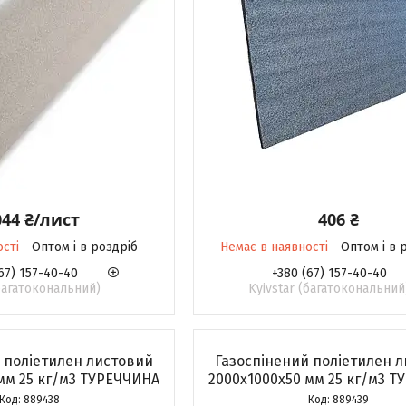
044 ₴/лист
406 ₴
ості
Оптом і в роздріб
Немає в наявності
Оптом і в 
67) 157-40-40
+380 (67) 157-40-40
(багатокональний)
Kyivstar (багатокональний
 поліетилен листовий
Газоспінений поліетилен 
мм 25 кг/м3 ТУРЕЧЧИНА
2000х1000х50 мм 25 кг/м3 
889438
889439