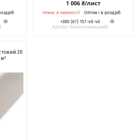
1 006 ₴/лист
роздріб
Немає в наявності
Оптом і в роздріб
+380 (67) 157-40-40
)
Kyivstar (багатокональний)
стовий 20
/м³