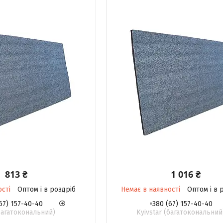
813 ₴
1 016 ₴
ості
Оптом і в роздріб
Немає в наявності
Оптом і в 
67) 157-40-40
+380 (67) 157-40-40
(багатокональний)
Kyivstar (багатокональний