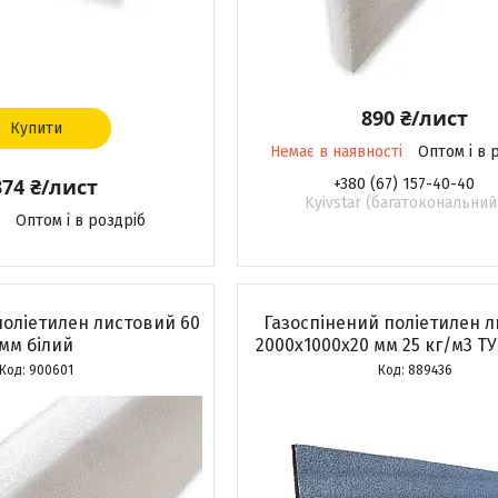
890 ₴/лист
Купити
Немає в наявності
Оптом і в 
374 ₴/лист
+380 (67) 157-40-40
Kyivstar (багатокональний
Оптом і в роздріб
поліетилен листовий 60
Газоспінений поліетилен 
мм білий
2000х1000х20 мм 25 кг/м3 
900601
889436