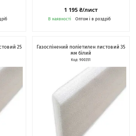
1 195 ₴/лист
дріб
В наявності
Оптом і в роздріб
стовий 25
Газоспінений поліетилен листовий 35
мм білий
900351