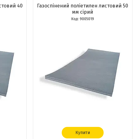
стовий 40
Газоспінений поліетилен листовий 50
мм сірий
9005019
Купити