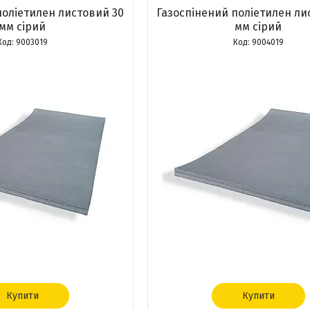
поліетилен листовий 30
Газоспінений поліетилен ли
мм сірий
мм сірий
9003019
9004019
Купити
Купити