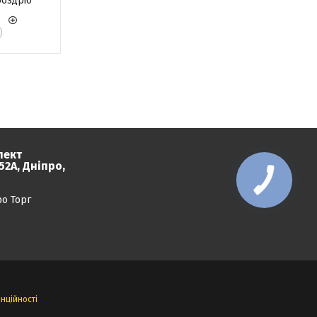
роздріб
)
пект
2А, Дніпро,
ро Торг
нційності