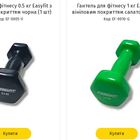
ітнесу 0.5 кг EasyFit з
Гантель для фітнесу 1 кг Ea
криттям чорна (1 шт)
вініловим покриттям салато
EF-0005-V
EF-0010-G
Купити
Купити