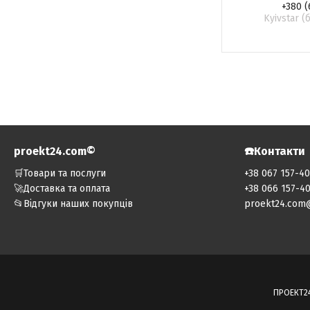
+380 (
Kyivstar 
proekt24.com©️
☎️Контакти
🛒Товари та послуги
+38 067 157-4
🚀Доставка та оплата
+38 066 157-4
📂Відгуки наших покупців
proekt24.com