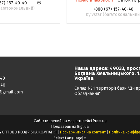
Немає в наявності
Оптом і в 
67) 157-40-40
(багатокональний)
+380 (67) 157-40-40
Kyivstar (багатокональний
Наша адреса: 49033, прос
Богдана Хмельницького, 15
Україна
040
040
Склад №1 території бази "Дніп
@gmail.com
Обладнання"
Сайт створений на маркетплейсі
Prom.ua
Продавець на Bigl.ua
ПРОЕКТ24 ОПТОВО РОЗДРІБНА КОМПАНІЯ |
Поскаржитися на контент
|
Політика конфіде
Select Language
▼