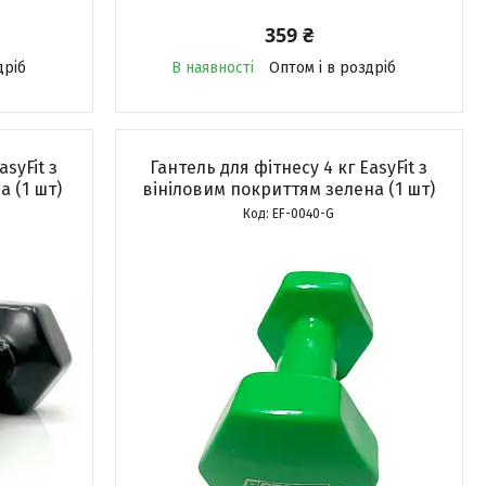
359 ₴
дріб
В наявності
Оптом і в роздріб
asyFit з
Гантель для фітнесу 4 кг EasyFit з
 (1 шт)
вініловим покриттям зелена (1 шт)
EF-0040-G