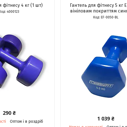
 фітнесу 4 кг (1 шт)
Гантель для фітнесу 5 кг E
вініловим покриттям синя
4000123
EF-0050-BL
290 ₴
1 039 ₴
ості
Оптом і в роздріб