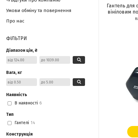
📂Відгуки про компанію
Гантель для ф
Умови обміну та повернення
вініловим по
Про нас
ФІЛЬТРИ
Діапазон цін, ₴
Вага, кг
Наявність
В наявності
6
Тип
Гантелі
14
Конструкція