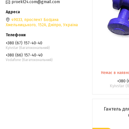
proekt24.com@gmail.com
49033, проспект Богдана
Хмельницького, 152А, Дніпро, Україна
+380 (67) 157-40-40
Kyivstar (багатокональний)
+380 (66) 157-40-40
Vodafone (багатокональний)
Немає в наявн
+380 (
Kyivstar 
Гантель для