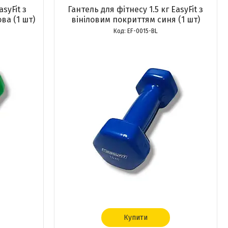
syFit з
Гантель для фітнесу 1.5 кг EasyFit з
ва (1 шт)
вініловим покриттям синя (1 шт)
EF-0015-BL
Купити