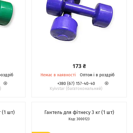
173 ₴
роздріб
Немає в наявності
Оптом і в роздріб
+380 (67) 157-40-40
)
Kyivstar (багатокональний)
 (1 шт)
Гантель для фітнесу 3 кг (1 шт)
3000123