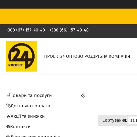
+380 (67) 157-40-40
+380 (66) 157-40-40
ПРОЕКТ24 ОПТОВО РОЗДРІБНА КОМПАНІЯ
🛒Товари та послуги
🚀Доставка і оплата
🔥Акції та знижки
☎️Контакти