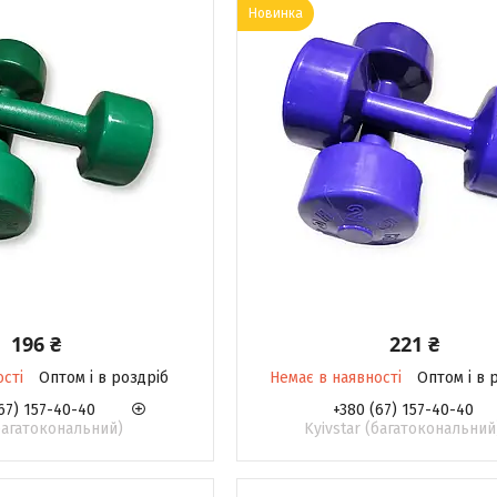
Новинка
196 ₴
221 ₴
ості
Оптом і в роздріб
Немає в наявності
Оптом і в 
67) 157-40-40
+380 (67) 157-40-40
(багатокональний)
Kyivstar (багатокональний