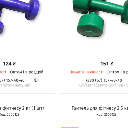
124 ₴
151 ₴
ості
Оптом і в роздріб
Немає в наявності
Оптом і в 
67) 157-40-40
+380 (67) 157-40-40
(багатокональний)
Kyivstar (багатокональний
 фитнесу 2 кг (1 шт)
Гантель для фітнесу 2,5 кг
2000123
2500123