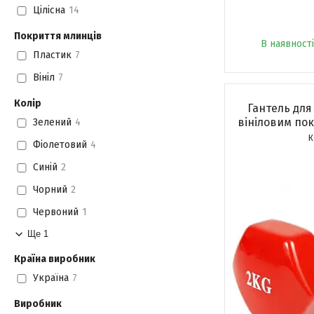
Цілісна
14
Покриття млинців
В наявності
Пластик
7
Вініл
7
Колір
Гантель для 
вініловим пок
Зелений
4
Фіолетовий
4
Синій
2
Чорний
2
Червоний
1
Ще 1
Країна виробник
Україна
7
Виробник