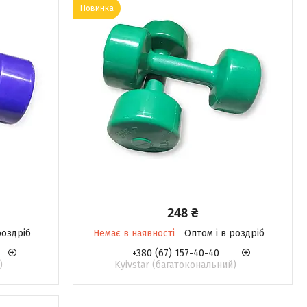
Новинка
248 ₴
роздріб
Немає в наявності
Оптом і в роздріб
+380 (67) 157-40-40
)
Kyivstar (багатокональний)