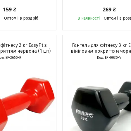
159 ₴
269 ₴
Оптом і в роздріб
В наявності
Оптом і в роз
фітнесу 2 кг EasyFit з
Гантель для фітнесу 3 кг E
риттям червона (1 шт)
вініловим покриттям чорна
EF-2650-R
EF-0030-V