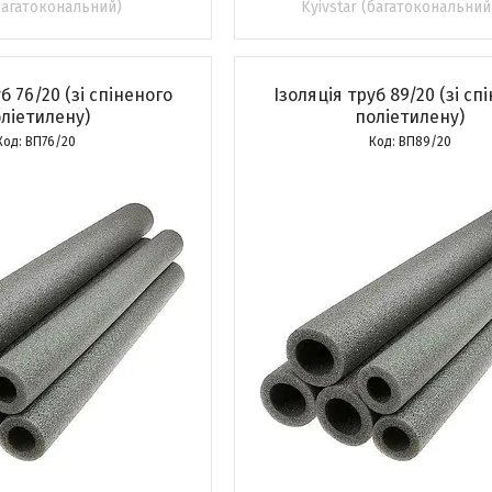
(багатокональний)
Kyivstar (багатокональний
б 76/20 (зі спіненого
Ізоляція труб 89/20 (зі сп
ліетилену)
поліетилену)
ВП76/20
ВП89/20