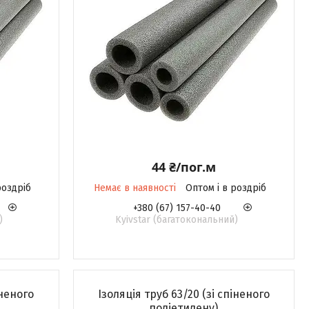
44 ₴/пог.м
роздріб
Немає в наявності
Оптом і в роздріб
+380 (67) 157-40-40
)
Kyivstar (багатокональний)
іненого
Ізоляція труб 63/20 (зі спіненого
поліетилену)