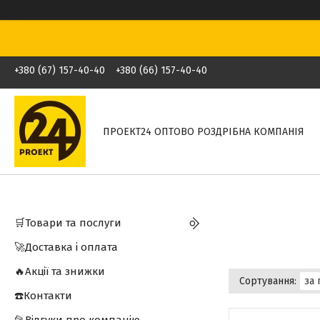
+380 (67) 157-40-40
+380 (66) 157-40-40
ПРОЕКТ24 ОПТОВО РОЗДРІБНА КОМПАНІЯ
🛒Товари та послуги
🚀Доставка і оплата
🔥Акції та знижки
☎️Контакти