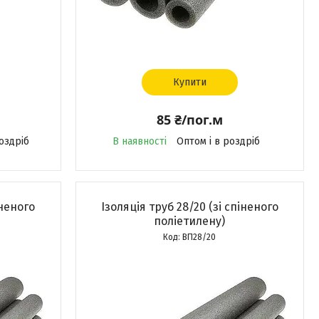
Купити
85 ₴/пог.м
оздріб
В наявності
Оптом і в роздріб
іненого
Ізоляція труб 28/20 (зі спіненого
поліетилену)
ВП28/20