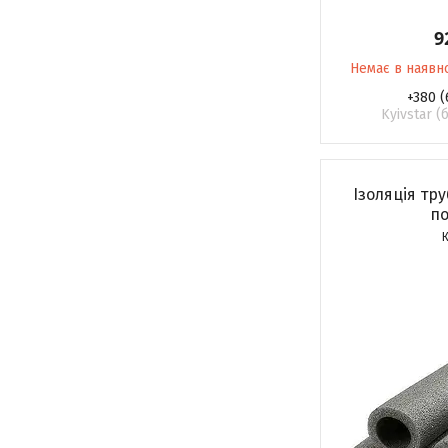
9
Немає в наявн
+380 (
Kyivstar 
Ізоляція тру
по