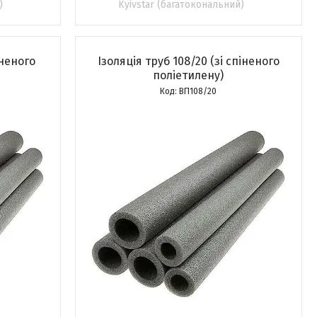
)
Kyivstar (багатокональний)
іненого
Ізоляція труб 108/20 (зі спіненого
поліетилену)
ВП108/20