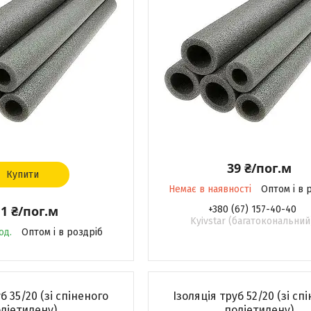
39 ₴/пог.м
Купити
Немає в наявності
Оптом і в 
1 ₴/пог.м
+380 (67) 157-40-40
Kyivstar (багатокональний
од.
Оптом і в роздріб
б 35/20 (зі спіненого
Ізоляція труб 52/20 (зі сп
ліетилену)
поліетилену)