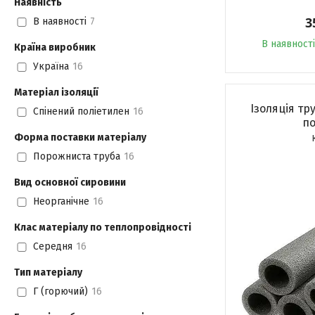
Наявність
3
В наявності
7
В наявності
Країна виробник
Україна
16
Матеріал ізоляції
Ізоляція тру
Спінений поліетилен
16
по
Форма поставки матеріалу
Порожниста труба
16
Вид основної сировини
Неорганічне
16
Клас матеріалу по теплопровідності
Середня
16
Тип матеріалу
Г (горючий)
16