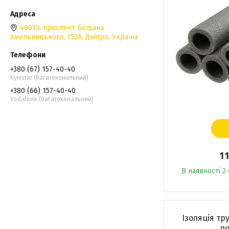
49033, проспект Богдана
Хмельницького, 152А, Дніпро, Україна
+380 (67) 157-40-40
Kyivstar (багатокональний)
+380 (66) 157-40-40
Vodafone (багатокональний)
11
В наявності 2 
Ізоляція тру
по