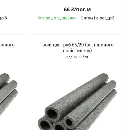
66 ₴/пог.м
дріб
Готово до відправки
Оптом і в роздріб
іненого
Ізоляція труб 65/20 (зі спіненого
поліетилену)
ВП65/20