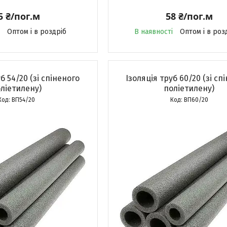
5 ₴/пог.м
58 ₴/пог.м
Оптом і в роздріб
В наявності
Оптом і в роз
б 54/20 (зі спіненого
Ізоляція труб 60/20 (зі сп
ліетилену)
поліетилену)
ВП54/20
ВП60/20