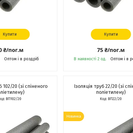
Купити
Купити
0 ₴/пог.м
75 ₴/пог.м
Оптом і в роздріб
В наявності 2 од.
Оптом і в р
б 102/20 (зі спіненого
Ізоляція труб 22/20 (зі сп
ліетилену)
поліетилену)
ВП102/20
ВП22/20
Новинка