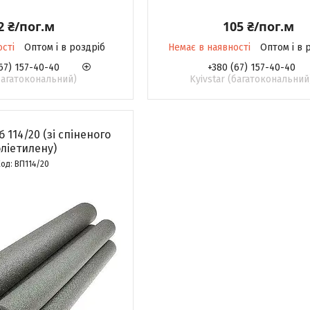
2 ₴/пог.м
105 ₴/пог.м
ості
Оптом і в роздріб
Немає в наявності
Оптом і в 
67) 157-40-40
+380 (67) 157-40-40
(багатокональний)
Kyivstar (багатокональний
б 114/20 (зі спіненого
ліетилену)
ВП114/20