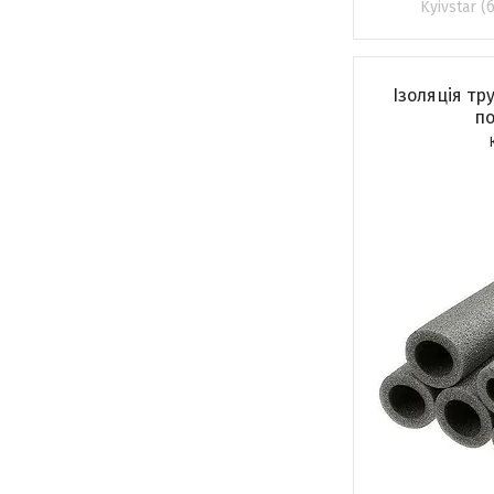
Kyivstar 
Ізоляція тру
по