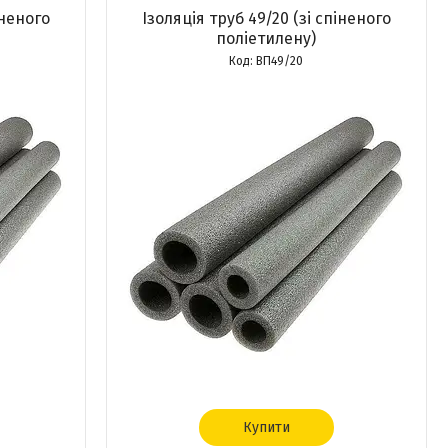
іненого
Ізоляція труб 49/20 (зі спіненого
поліетилену)
ВП49/20
Купити