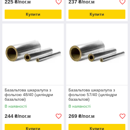
225
237
₴/пог.м
₴/пог.м
Купити
Купити
Базальтова шкаралупа з
Базальтова шкаралупа з
фольгою 48/40 (циліндри
фольгою 57/40 (циліндри
базальтові)
базальтові)
В наявності
В наявності
244
269
₴/пог.м
₴/пог.м
Купити
Купити