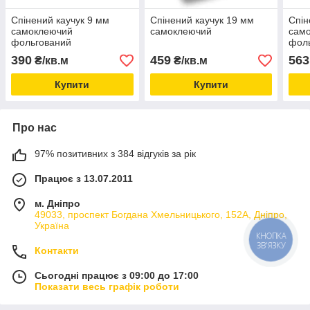
Спінений каучук 9 мм
Спінений каучук 19 мм
Спін
самоклеючий
самоклеючий
сам
фольгований
фол
390
459
563
₴/кв.м
₴/кв.м
Купити
Купити
Про нас
97% позитивних з 384 відгуків за рік
Працює з 13.07.2011
м. Дніпро
49033, проспект Богдана Хмельницького, 152А, Дніпро,
Україна
КНОПКА
ЗВ'ЯЗКУ
Контакти
Сьогодні працює з 09:00 до 17:00
Показати весь графік роботи