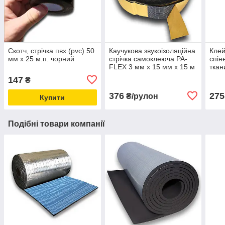
Скотч, стрічка пвх (pvc) 50
Каучукова звукоізоляційна
Клей
мм х 25 м.п. чорний
стрічка самоклеюча PA-
спін
FLEX 3 мм х 15 мм х 15 м
ткан
147
₴
376
275
₴/рулон
Купити
Подібні товари компанії