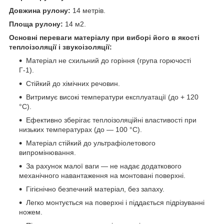
Довжина рулону:
14 метрів.
Площа рулону:
14 м2.
Основні переваги матеріалу при виборі його в якості
теплоізоляції і звукоізоляції:
Матеріал не схильний до горіння (група горючості
Г-1).
Стійкий до хімічних речовин.
Витримує високі температури експлуатації (до + 120
°С
).
Ефективно зберігає теплоізоляційні властивості при
низьких температурах
(до ― 100
°С
).
Матеріал стійкий до ультрафіолетового
випромінювання.
За рахунок малої ваги ― не надає додаткового
механічного навантаження на монтовані поверхні.
Гігієнічно безпечний матеріал, без запаху.
Легко монтується на поверхні і піддається підрізуванні
ножем.