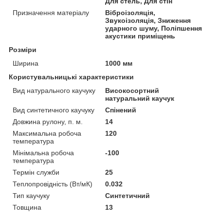
Для стель, Для стін
Призначення матеріалу
Віброізоляція,
Звукоізоляція, Зниження
ударного шуму, Поліпшення
акустики приміщень
Розміри
Ширина
1000 мм
Користувальницькі характеристики
Вид натурального каучуку
Високосортний
натуральний каучук
Вид синтетичного каучуку
Спінений
Довжина рулону, п. м.
14
Максимальна робоча
120
температура
Мінімальна робоча
-100
температура
Термін служби
25
Теплопровідність (Вт/мК)
0.032
Тип каучуку
Синтетичний
Товщина
13