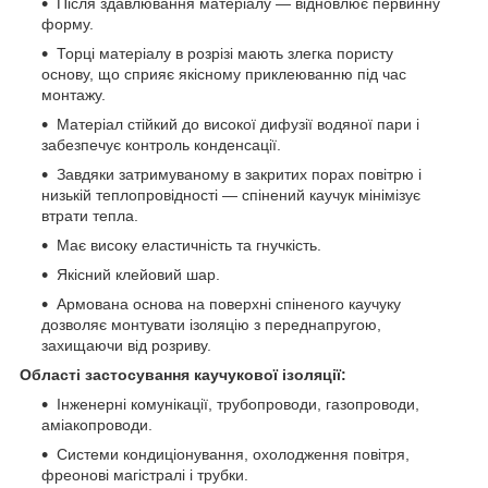
Після здавлювання матеріалу ― відновлює первинну
форму.
Торці матеріалу в розрізі мають злегка пористу
основу, що сприяє якісному приклеюванню під час
монтажу.
Матеріал стійкий до високої дифузії водяної пари і
забезпечує контроль конденсації.
Завдяки затримуваному в закритих порах повітрю і
низькій теплопровідності ― спінений каучук мінімізує
втрати тепла.
Має високу еластичність та гнучкість.
Якісний клейовий шар.
Армована основа на поверхні спіненого каучуку
дозволяє монтувати ізоляцію з переднапругою,
захищаючи від розриву.
Області застосування каучукової ізоляції:
Інженерні комунікації, трубопроводи, газопроводи,
аміакопроводи.
Системи кондиціонування, охолодження повітря,
фреонові магістралі і трубки.