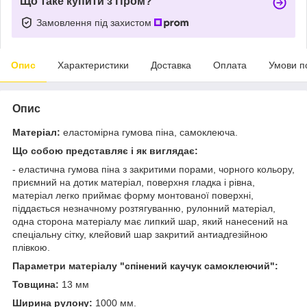
Що таке купити з Пром?
Замовлення під захистом
Опис
Характеристики
Доставка
Оплата
Умови п
Опис
Матеріал:
еластомірна гумова піна, самоклеюча.
Що собою представляє і як виглядає:
- еластична гумова піна з закритими порами, чорного кольору,
приємний на дотик матеріал, поверхня гладка і рівна,
матеріал легко приймає форму монтованої поверхні,
піддається незначному розтягуванню, рулонний матеріал,
одна сторона матеріалу має липкий шар, який нанесений на
спеціальну сітку, клейовий шар закритий антиадгезійною
плівкою.
Параметри матеріалу "спінений каучук самоклеючий":
Товщина:
13 мм
Ширина рулону:
1000 мм.