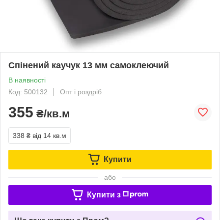
Спінений каучук 13 мм самоклеючий
В наявності
Код: 500132
Опт і роздріб
355
₴/кв.м
338 ₴
від 14 кв.м
Купити
або
Купити з