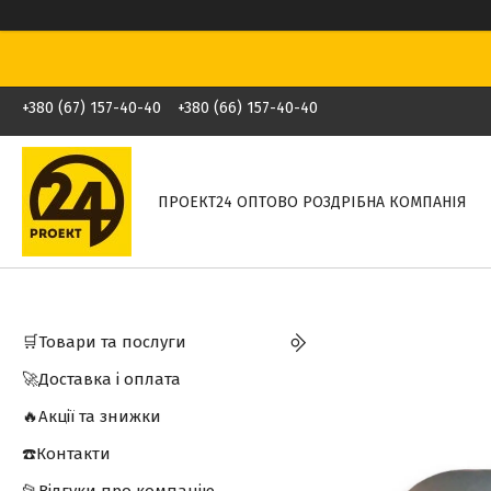
+380 (67) 157-40-40
+380 (66) 157-40-40
ПРОЕКТ24 ОПТОВО РОЗДРІБНА КОМПАНІЯ
🛒Товари та послуги
🚀Доставка і оплата
🔥Акції та знижки
☎️Контакти