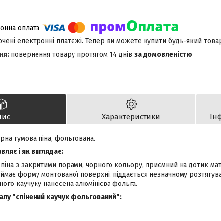
лючені електронні платежі. Тепер ви можете купити будь-який това
повернення товару протягом 14 днів
за домовленістю
пис
Характеристики
Ін
рна гумова піна, фольгована.
ляє і як виглядає:
 піна з закритими порами, чорного кольору, приємний на дотик мате
ймає форму монтованої поверхні, піддається незначному розтягува
ного каучуку нанесена алюмінієва фольга.
лу "спінений каучук фольгований":