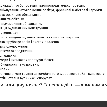
унікації, трубопроводи, газопроводи, аміакопроводи.
ціонування, охолодження повітря, фреонові магістралі і трубки.
а морозильне обладнання.
ння та обігріву.
, шумоізоляція обладнання.
ляція будівельних конструкцій.
, утеплювач.
новок кондиціонування повітря і клімат–контролю.
 для трубопроводів і систем опалення.
теми охолодження.
истеми охолодження.
бладнання.
мери і низькотемпературні бокси.
обладнання та установки.
ановки.
золяція в конструкції автомобільного, морського і з\д транспорту.
тін і стелі в будинках і спорудах.
ували ціну нижче? Телефонуйте ― домовимося