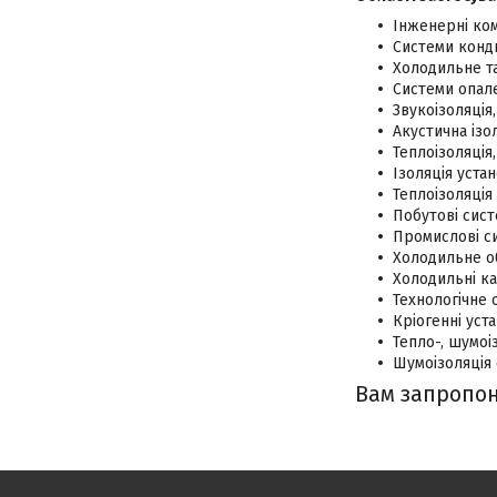
Інженерні ком
Системи конди
Холодильне т
Системи опале
Звукоізоляція
Акустична ізо
Теплоізоляція
Ізоляція уста
Теплоізоляція
Побутові сис
Промислові с
Холодильне о
Холодильні ка
Технологічне 
Кріогенні уст
Тепло-, шумоі
Шумоізоляція с
Вам запропон