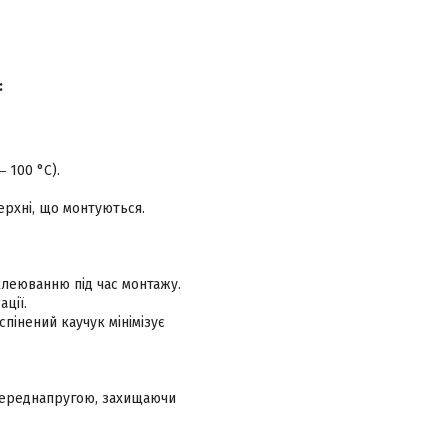
:
 100 °С).
ерхні, що монтуються.
клеюванню під час монтажу.
ції.
пінений каучук мінімізує
 переднапругою, захищаючи