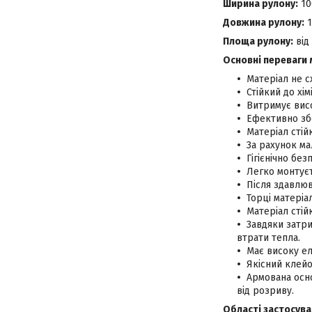
Ширина рулону:
10
Довжина рулону:
1
Площа рулону:
від 
Основні переваги м
Матеріал не с
Стійкий до хім
Витримує висо
Ефективно збе
Матеріал стій
За рахунок ма
Гігієнічно без
Легко монтуєт
Після здавлю
Торці матеріа
Матеріал стій
Завдяки затри
втрати тепла.
Має високу ел
Якісний клей
Армована осно
від розриву.
Області застосуван