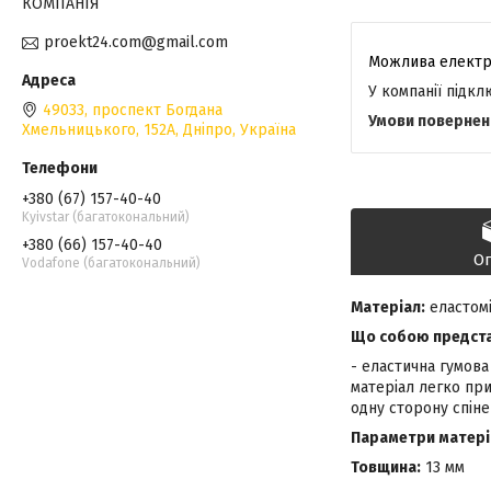
КОМПАНІЯ
proekt24.com@gmail.com
У компанії підк
49033, проспект Богдана
Хмельницького, 152А, Дніпро, Україна
+380 (67) 157-40-40
Kyivstar (багатокональний)
+380 (66) 157-40-40
О
Vodafone (багатокональний)
Матеріал:
еластомі
Що собою представ
- еластична гумова
матеріал легко при
одну сторону спіне
Параметри матеріа
Товщина:
13 мм