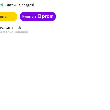
ті
Оптом і в роздріб
пити
Купити з
 157-40-40
(багатокональний)