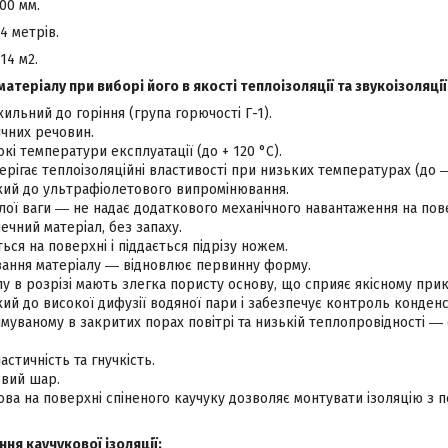
00 мм.
4 метрів.
14 м2.
атеріалу при виборі його в якості теплоізоляції та звукоізоляції
хильний до горіння (група горючості Г-1).
ічних речовин.
кі температури експлуатації (до + 120 °С).
рігає теплоізоляційні властивості при низьких температурах (до ―
кий до ультрафіолетового випромінювання.
лої ваги ― не надає додаткового механічного навантаження на пов
печний матеріал, без запаху.
ься на поверхні і піддається підрізу ножем.
вання матеріалу ― відновлює первинну форму.
лу в розрізі мають злегка пористу основу, що сприяє якісному при
кий до високої дифузії водяної пари і забезпечує контроль конденса
муваному в закритих порах повітрі та низькій теплопровідності ― с
астичність та гнучкість.
овий шар.
ва на поверхні спіненого каучуку дозволяє монтувати ізоляцію з
ня каучукової ізоляції: