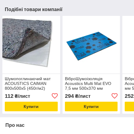
Подібні товари компанії
Шумопоглинаючий мат
ВіброШумоізоляція
Вібр
ACOUSTICS CAIMAN
Acoustics Multi Mat EVO
Acou
800х500х5 (450г/м2)
7,5 мм 500x370 мм
мм 
112
294
252
₴/лист
₴/лист
Купити
Купити
Про нас