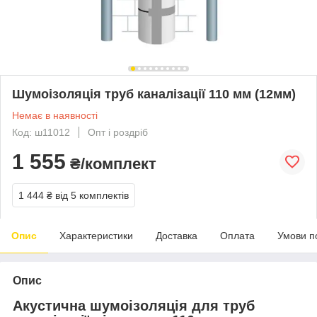
Шумоізоляція труб каналізації 110 мм (12мм)
Немає в наявності
Код: ш11012
Опт і роздріб
1 555
₴/комплект
1 444 ₴
від 5 комплектів
Опис
Характеристики
Доставка
Оплата
Умови п
Опис
Акустична шумоізоляція для труб