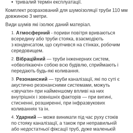
тривалий термін експлуатації.
Комплект розрахований для шумоізоляції труби 110 мм
довжиною 3 метри.
Види шумів які ізолює даний матеріал.
Атмосферний
- пориви повітря вриваються
всередину або труби стояка, взаємодіють
з
конденсатом, що
скупчився на стінках, робочим
середовищем.
Вібраційний
— труби інженерних систем,
«обволікаючі» собою всю будівлю, сприймають і
передають будь-які коливання.
Резонансний
— труби каналізації, які по суті є
акустично резонансними системами, можуть
«звучати» при найменшому впливі на них
внутрішніх і зовнішніх факторів — при вигині,
стисненні, розширенні, при інфразвукових
коливаннях та ін.
Ударний
— може виникати під час руху стоків
по стояку каналізації, а також при неправильній
або недостатньої фіксації труб, дуже маленькій