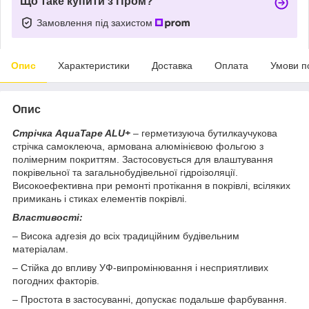
Що таке купити з Пром?
Замовлення під захистом
Опис
Характеристики
Доставка
Оплата
Умови п
Опис
Стрічка AquaTape ALU+
– герметизуюча бутилкаучукова
стрічка самоклеюча, армована алюмінієвою фольгою з
полімерним покриттям. Застосовується для влаштування
покрівельної та загальнобудівельної гідроізоляції.
Високоефективна при ремонті протікання в покрівлі, всіляких
примикань і стиках елементів покрівлі.
Властивості:
– Висока адгезія до всіх традиційним будівельним
матеріалам.
– Стійка до впливу УФ-випромінювання і несприятливих
погодних факторів.
– Простота в застосуванні, допускає подальше фарбування.