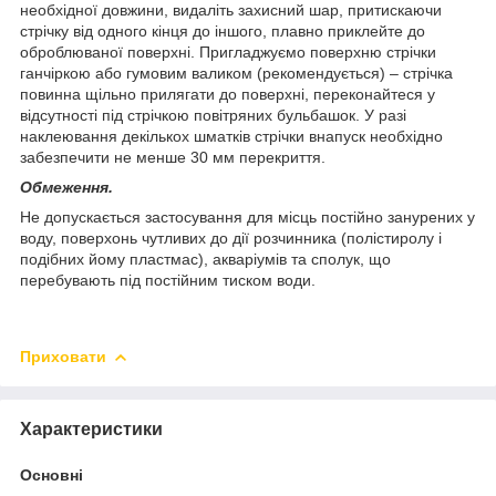
необхідної довжини, видаліть захисний шар, притискаючи
стрічку від одного кінця до іншого, плавно приклейте до
оброблюваної поверхні. Пригладжуємо поверхню стрічки
ганчіркою або гумовим валиком (рекомендується) – стрічка
повинна щільно прилягати до поверхні, переконайтеся у
відсутності під стрічкою повітряних бульбашок. У разі
наклеювання декількох шматків стрічки внапуск необхідно
забезпечити не менше 30 мм перекриття.
Обмеження.
Не допускається застосування для місць постійно занурених у
воду, поверхонь чутливих до дії розчинника (полістиролу і
подібних йому пластмас), акваріумів та сполук, що
перебувають під постійним тиском води.
Приховати
Характеристики
Основні