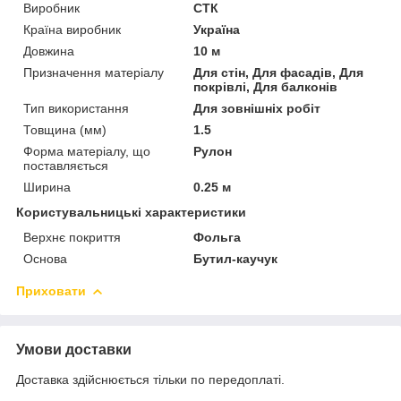
Виробник
СТК
Країна виробник
Україна
Довжина
10 м
Призначення матеріалу
Для стін, Для фасадів, Для
покрівлі, Для балконів
Тип використання
Для зовнішніх робіт
Товщина (мм)
1.5
Форма матеріалу, що
Рулон
поставляється
Ширина
0.25 м
Користувальницькі характеристики
Верхнє покриття
Фольга
Основа
Бутил-каучук
Приховати
Умови доставки
Доставка здійснюється тільки по передоплаті.