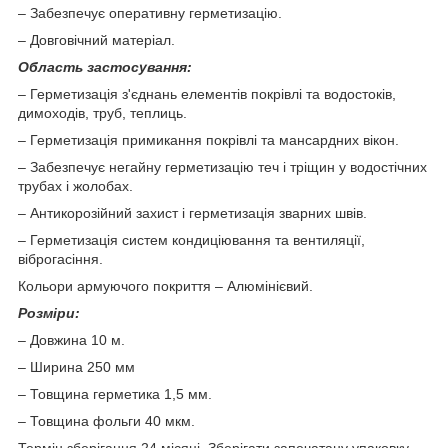
– Забезпечує оперативну герметизацію.
– Довговічний матеріал.
Область застосування:
– Герметизація з'єднань елементів покрівлі та водостоків,
димоходів, труб, теплиць.
– Герметизація примикання покрівлі та мансардних вікон.
– Забезпечує негайну герметизацію теч і тріщин у водостічних
трубах і жолобах.
– Антикорозійний захист і герметизація зварних швів.
– Герметизація систем кондиціювання та вентиляції,
віброгасіння.
Кольори армуючого покриття – Алюмінієвий.
Розміри:
– Довжина 10 м.
– Ширина 250 мм
– Товщина герметика 1,5 мм.
– Товщина фольги 40 мкм.
Термін зберігання 24 місяці. Зберігати запечатану упаковку