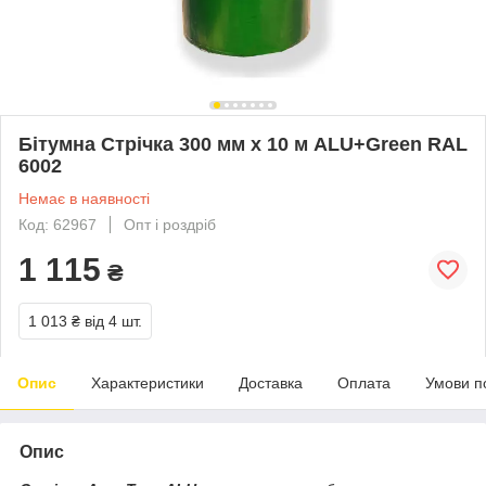
Бітумна Стрічка 300 мм х 10 м ALU+Green RAL
6002
Немає в наявності
Код: 62967
Опт і роздріб
1 115
₴
1 013 ₴
від 4 шт.
Опис
Характеристики
Доставка
Оплата
Умови п
Опис