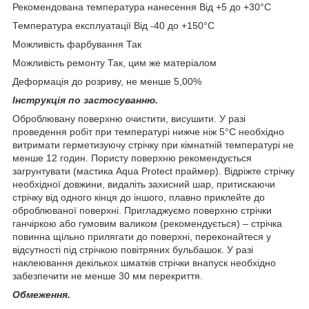
Рекомендована температура нанесення Від +5 до +30°С
Температура експлуатації Від -40 до +150°С
Можливість фарбування Так
Можливість ремонту Так, цим же матеріалом
Деформація до розриву, не менше 5,00%
Інструкція по застосуванню.
Оброблювану поверхню очистити, висушити. У разі
проведення робіт при температурі нижче ніж 5°С необхідно
витримати герметизуючу стрічку при кімнатній температурі не
менше 12 годин. Пористу поверхню рекомендується
загрунтувати (мастика Aqua Protect праймер). Відріжте стрічку
необхідної довжини, видаліть захисний шар, притискаючи
стрічку від одного кінця до іншого, плавно приклейте до
оброблюваної поверхні. Пригладжуємо поверхню стрічки
ганчіркою або гумовим валиком (рекомендується) – стрічка
повинна щільно прилягати до поверхні, переконайтеся у
відсутності під стрічкою повітряних бульбашок. У разі
наклеювання декількох шматків стрічки внапуск необхідно
забезпечити не менше 30 мм перекриття.
Обмеження.