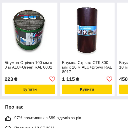
Бітумна Стрічка 100 мм х
Бітумна Стрічка СТК 300
Біту
3 м ALU+Green RAL 6002
мм х 10 м ALU+Brown RAL
10 м
8017
223
1 115
450
₴
₴
Купити
Купити
Про нас
97% позитивних з 389 відгуків за рік
Працює з 13.07.2011