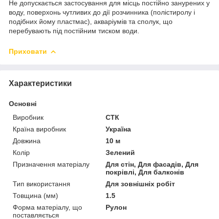
Не допускається застосування для місць постійно занурених у
воду, поверхонь чутливих до дії розчинника (полістиролу і
подібних йому пластмас), акваріумів та сполук, що
перебувають під постійним тиском води.
Приховати
Характеристики
Основні
Виробник
СТК
Країна виробник
Україна
Довжина
10 м
Колір
Зелений
Призначення матеріалу
Для стін, Для фасадів, Для
покрівлі, Для балконів
Тип використання
Для зовнішніх робіт
Товщина (мм)
1.5
Форма матеріалу, що
Рулон
поставляється