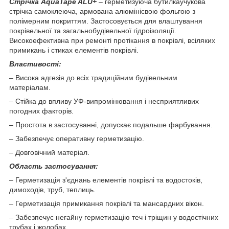
Стрічка AquaTape ALU+
– герметизуюча бутилкаучукова
стрічка самоклеюча, армована алюмінієвою фольгою з
полімерним покриттям. Застосовується для влаштування
покрівельної та загальнобудівельної гідроізоляції.
Високоефективна при ремонті протікання в покрівлі, всіляких
примикань і стиках елементів покрівлі.
Властивості:
– Висока адгезія до всіх традиційним будівельним
матеріалам.
– Стійка до впливу УФ-випромінювання і несприятливих
погодних факторів.
– Простота в застосуванні, допускає подальше фарбування.
– Забезпечує оперативну герметизацію.
– Довговічний матеріал.
Область застосування:
– Герметизація з'єднань елементів покрівлі та водостоків,
димоходів, труб, теплиць.
– Герметизація примикання покрівлі та мансардних вікон.
– Забезпечує негайну герметизацію теч і тріщин у водостічних
трубах і жолобах.