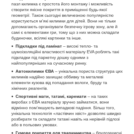
пазл килимка є простота його монтажу і можливість
створити якісне покриття в приміщенні будь-якої
геометрії. Також сьогодні величезною популярністю
користуються м'які килимки для дітей. Вони не тільки
допомагають організувати безпечну ігрову зону, але й
самі є елементами гри, тому що з них можна складати
будиночки, всілякі картинки та інше.
Підкладки під ламінат
– високі тепло- та
шумоізоляційні властивості матеріалу EVA роблять такі
підкладки під паркетну дошку одними з
найпопулярніших на сучасному ринку.
Автокилимки ЄВА
– унікальна пориста структура цих
килимків надійно захищає оббивку та металеві
елементи кузова від попадання вологи, бруду та
хімічних реагентів.
Спортивні мати, татамі, каремати
– на таких
виробах з ЄВА матеріалу зручно займатися, вони
відмінно пом'якшують випадкові падіння. Більш того,
унікальна технологія «ластівчин хвіст» дозволяє швидко
розбирати та складати татамі навіть на нерівній підлозі
або в польових умовах.
Гумове покриття для тваринництва
– брудозахисні