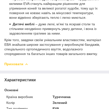
килимки EVA стануть найкращим рішенням для
утримання коней та великої рогатої худоби, тому що їх
поверхня не ковзає навіть за мінусової температури,
вони відмінно зберігають тепло і легко миються.
Дитячі меблі
– дуже легкі, м'які та яскраві столи та
стільчики неодмінно привернуть увагу дитини, і вона із
задоволенням гратиме за ними.
Крім того, завдяки своїм унікальним властивостям, матеріал
ЕВА знайшов широке застосування у виробництві бандажів,
спеціального ортопедичного взуття, водолазного
спорядження та багатьох інших товарів загального вжитку.
Приховати
Характеристики
Основні
Країна виробник
Туреччина
Колір
Зелений
Тип полімеру
EVA