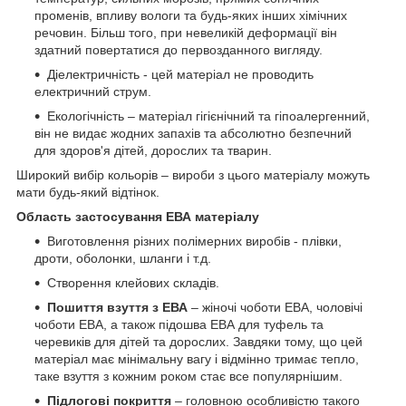
променів, впливу вологи та будь-яких інших хімічних
речовин. Більш того, при невеликій деформації він
здатний повертатися до первозданного вигляду.
Діелектричність - цей матеріал не проводить
електричний струм.
Екологічність – матеріал гігієнічний та гіпоалергенний,
він не видає жодних запахів та абсолютно безпечний
для здоров'я дітей, дорослих та тварин.
Широкий вибір кольорів – вироби з цього матеріалу можуть
мати будь-який відтінок.
Область застосування ЕВА матеріалу
Виготовлення різних полімерних виробів - плівки,
дроти, оболонки, шланги і т.д.
Створення клейових складів.
Пошиття взуття з ЕВА
– жіночі чоботи ЕВА, чоловічі
чоботи ЕВА, а також підошва ЕВА для туфель та
черевиків для дітей та дорослих. Завдяки тому, що цей
матеріал має мінімальну вагу і відмінно тримає тепло,
таке взуття з кожним роком стає все популярнішим.
Підлогові покриття
– головною особливістю такого