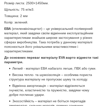
Розмір листа: 2500×1450мм.
Щільність: 75 кг/м3.
Товщина: 2 мм
Колір: зелений.
ЕВА
(етиленвінілацетат) – це універсальний полімерний
матеріал, який завдяки своїм відмінним експлуатаційним
характеристикам знайшов широке застосування у різних
сферах виробництва. Така потреба у данному матеріалі
пояснюється його унікальними властивостями і
характеристиками.
До основних переваг матеріалу EVA варто віднести такі
параметри.
Легкий - матеріал ЕВА набагато легше, ПВХ або гуми.
Висока тепло- та шумоізоляція – особлива пориста
структура матеріалу не пропускає шуму та холоду.
Відмінна амортизація – матеріал відрізняється
гнучкістю, еластичністю та пружністю, завдяки чому
добре поглинає удари.
Зносостійкість – матеріал не боїться перепадів
температур, сильних морозів, прямих сонячних