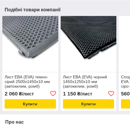
Подібні товари компанії
Лист ЕВА (EVA) темно-
Лист ЕВА (EVA) чорний
Спор
сірий 2500х1450х10 мм
1450х1250х10 мм
EVA
(автокилим, ромб)
(автокилим, ромб)
сіро
2 060
1 150
560
₴/лист
₴/лист
Купити
Купити
Про нас