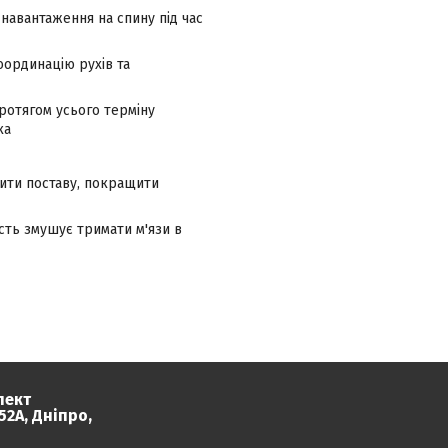
навантаження на спину під час
оординацію рухів та
протягом усього терміну
ка
вити поставу, покращити
сть змушує тримати м'язи в
пект
2А, Дніпро,