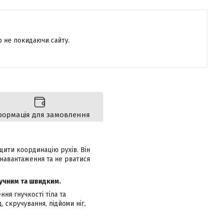
р не покидаючи сайту.
формація для замовлення
щити координацію рухів. Він
 навантаження та не рватися
ручним та швидким.
ня гнучкості тіла та
 скручування, підйоми ніг,