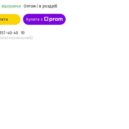
о відправки
Оптом і в роздріб
пити
Купити з
 157-40-40
(багатокональний)