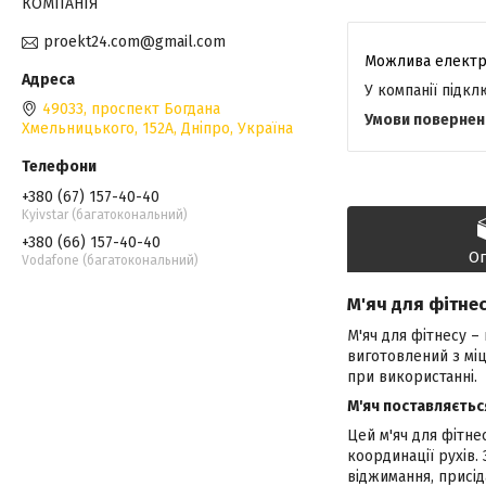
КОМПАНІЯ
proekt24.com@gmail.com
У компанії підк
49033, проспект Богдана
Хмельницького, 152А, Дніпро, Україна
+380 (67) 157-40-40
Kyivstar (багатокональний)
+380 (66) 157-40-40
О
Vodafone (багатокональний)
М'яч для фітнес
М'яч для фітнесу –
виготовлений з міц
при використанні.
М'яч поставляєтьс
Цей м'яч для фітне
координації рухів.
віджимання, присіда