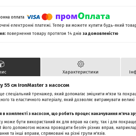
лючені електронні платежі. Тепер ви можете купити будь-який това
повернення товару протягом 14 днів
за домовленістю
пис
Характеристики
Ін
у 55 см IronMaster з насосом
 це спеціальний тренажер, який допомагає зміцнити м'язи та покра
ного та еластичного матеріалу, який дозволяє витримувати великі
я в комплекті з насосом, що робить процес накачування м'яча з
су може бути використаний як для вправ на силу, так і для покращен
 З його допомогою можна проводити безліч різних вправ, наприклад,
ння та інші вправи, спрямовані на різні групи м'язів.