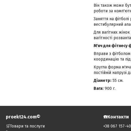
Він також може бу
роботи за комп'ют
Заняття на фітбол
вестибулярний апа
Для вагітних жінок
вагітності розвант
М'яч для фітнесу 
Вправи з фітболом
координацію та під
Кругла форма м'яча
постійній напрузі 
Діаметр:
55 см.
Вага:
900 г.
proekt24.com©️
☎️Контакти
🛒Товари та послуги
+38 067 157-4