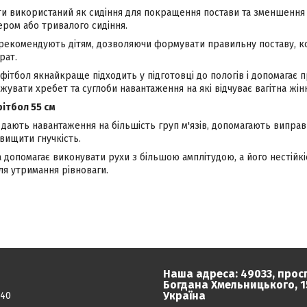
ти використаний як сидіння для покращення постави та зменшення 
ером або тривалого сидіння.
і рекомендують дітям, дозволяючи формувати правильну поставу, к
рат.
 фітбол якнайкраще підходить у підготовці до пологів і допомагає 
ажувати хребет та суглоби навантаження на які відчуває вагітна жін
фітбол 55 см
 дають навантаження на більшість груп м'язів, допомагають випра
вищити гнучкість.
 допомагає виконувати рухи з більшою амплітудою, а його нестійкі
для утримання рівноваги.
Наша адреса: 49033, прос
Богдана Хмельницького, 15
Україна
040