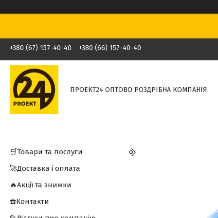
+380 (67) 157-40-40
+380 (66) 157-40-40
ПРОЕКТ24 ОПТОВО РОЗДРІБНА КОМПАНІЯ
🛒Товари та послуги
🚀Доставка і оплата
🔥Акції та знижки
☎️Контакти