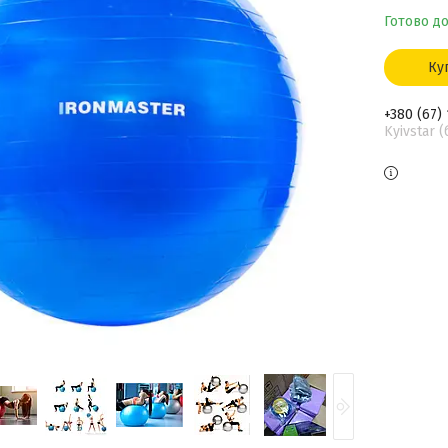
Готово д
Ку
+380 (67)
Kyivstar 