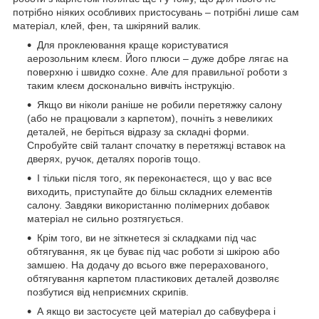
потрібно ніяких особливих пристосувань – потрібні лише сам
матеріал, клей, фен, та шкіряний валик.
Для проклеювання краще користуватися
аерозольним клеєм. Його плюси – дуже добре лягає на
поверхню і швидко сохне. Але для правильної роботи з
таким клеєм досконально вивчіть інструкцію.
Якщо ви ніколи раніше не робили перетяжку салону
(або не працювали з карпетом), почніть з невеликих
деталей, не беріться відразу за складні форми.
Спробуйте свій талант спочатку в перетяжці вставок на
дверях, ручок, деталях порогів тощо.
І тільки після того, як переконаєтеся, що у вас все
виходить, приступайте до більш складних елементів
салону. Завдяки використанню полімерних добавок
матеріал не сильно розтягується.
Крім того, ви не зіткнетеся зі складками під час
обтягування, як це буває під час роботи зі шкірою або
замшею. На додачу до всього вже перерахованого,
обтягування карпетом пластикових деталей дозволяє
позбутися від неприємних скрипів.
А якщо ви застосуєте цей матеріал до сабвуфера і