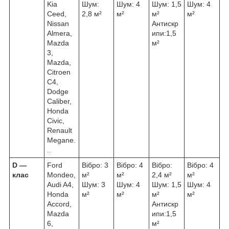
Kia
Шум:
Шум: 4
Шум: 1,5
Шум: 4
Ceed,
2,8 м²
м²
м²
м²
Nissan
Антискр
Almera,
ипи:1,5
Mazda
м²
3,
Mazda,
Citroen
C4,
Dodge
Caliber,
Honda
Civic,
Renault
Megane.
..
D ―
Ford
Вібро: 3
Вібро: 4
Вібро:
Вібро: 4
клас
Mondeo,
м²
м²
2,4 м²
м²
Audi A4,
Шум: 3
Шум: 4
Шум: 1,5
Шум: 4
Honda
м²
м²
м²
м²
Accord,
Антискр
Mazda
ипи:1,5
6,
м²