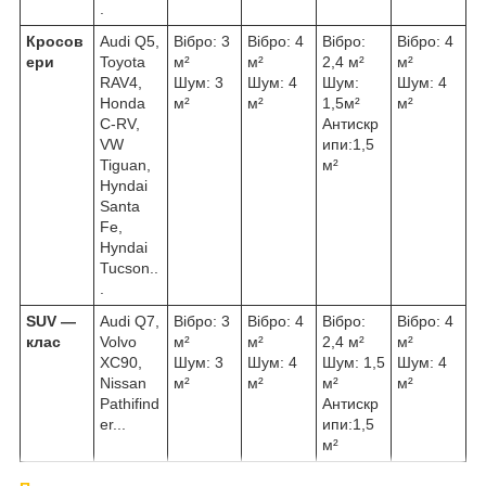
.
Кросов
Audi Q5,
Вібро: 3
Вібро: 4
Вібро:
Вібро: 4
ери
Toyota
м²
м²
2,4 м²
м²
RAV4,
Шум: 3
Шум: 4
Шум:
Шум: 4
Honda
м²
м²
1,5м²
м²
C-RV,
Антискр
VW
ипи:1,5
Tiguan,
м²
Hyndai
Santa
Fe,
Hyndai
Tucson..
.
SUV ―
Audi Q7,
Вібро: 3
Вібро: 4
Вібро:
Вібро: 4
клас
Volvo
м²
м²
2,4 м²
м²
XC90,
Шум: 3
Шум: 4
Шум: 1,5
Шум: 4
Nissan
м²
м²
м²
м²
Pathifind
Антискр
er...
ипи:1,5
м²