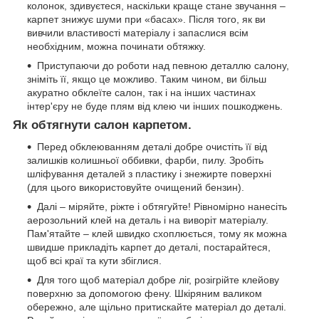
колонок, здивуєтеся, наскільки краще стане звучання –
карпет знижує шуми при «басах». Після того, як ви
вивчили властивості матеріалу і запаслися всім
необхідним, можна починати обтяжку.
Приступаючи до роботи над певною деталлю салону,
зніміть її, якщо це можливо. Таким чином, ви більш
акуратно обклеїте салон, так і на інших частинах
інтер'єру не буде плям від клею чи інших пошкоджень.
Як обтягнути салон карпетом.
Перед обклеюванням деталі добре очистіть її від
залишків колишньої оббивки, фарби, пилу. Зробіть
шліфування деталей з пластику і знежирте поверхні
(для цього використовуйте очищений бензин).
Далі – міряйте, ріжте і обтягуйте! Рівномірно нанесіть
аерозольний клей на деталь і на виворіт матеріалу.
Пам'ятайте – клей швидко схоплюється, тому як можна
швидше прикладіть карпет до деталі, постарайтеся,
щоб всі краї та кути збіглися.
Для того щоб матеріал добре ліг, розігрійте клейову
поверхню за допомогою фену. Шкіряним валиком
обережно, але щільно притискайте матеріал до деталі.