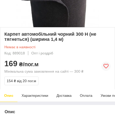
Карпет автомобільний чорний 300 Н (не
тягнеться) (ширина 1,4 м)
Немає в наявності
Код: 889018
Опт і роздріб
169
₴/пог.м
Мінімальна сума замовлення на сайті — 300 ₴
154 ₴
від 20 пог.м
Опис
Характеристики
Доставка
Оплата
Умови п
Опис