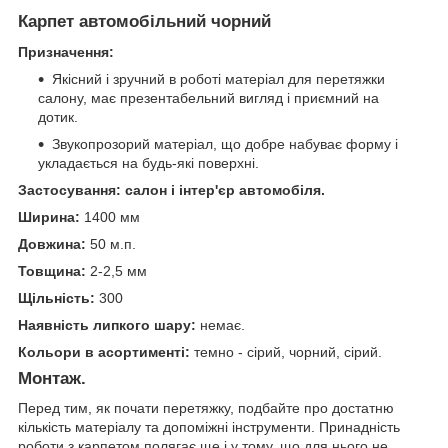
Карпет автомобільний чорний
Призначення:
Якісний і зручний в роботі матеріал для перетяжки
салону, має презентабельний вигляд і приємний на
дотик.
Звукопрозорий матеріал, що добре набуває форму і
укладається на будь-які поверхні.
Застосування: салон і інтер'єр автомобіля.
Ширина:
1400 мм
Довжина:
50 м.п.
Товщина:
2-2,5 мм
Щільність:
300
Наявність липкого шару:
немає.
Кольори в асортименті:
темно - сірий, чорний, сірий.
Монтаж.
Перед тим, як почати перетяжку, подбайте про достатню
кількість матеріалу та допоміжні інструменти. Принадність
роботи з карпетом полягає ще і у тому, що для нього не