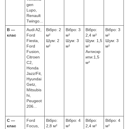
gen
Lupo,
Renault
Twingo...
В ―
Audi A2,
Вібро: 2
Вібро: 3
Вібро:
Вібро: 3
клас
Ford
м²
м²
2,4 м²
м²
Fiesta,
Шум: 2
Шум: 3
Шум: 1,5
Шум: 3
Ford
м²
м²
м²
м²
Fusion,
Антискр
Citroen
ипи:1,5
C2,
м²
Honda
Jazz/Fit,
Hyundai
Getz,
Mitsubis
hi,
Peugeot
206...
С ―
Ford
Вібро:
Вібро: 4
Вібро:
Вібро: 4
клас
Focus,
2,8 м²
м²
2,4 м²
м²