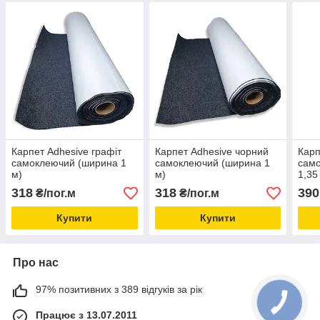
Карпет Adhesive графіт
Карпет Adhesive чорний
Карп
самоклеючий (ширина 1
самоклеючий (ширина 1
сам
м)
м)
1,35
318
318
390
₴/пог.м
₴/пог.м
Купити
Купити
Про нас
97% позитивних з 389 відгуків за рік
Працює з 13.07.2011