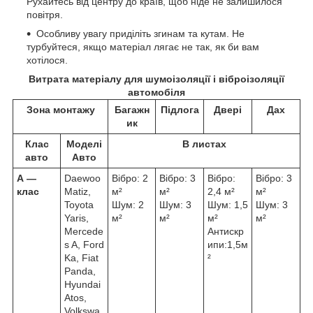
Рухайтесь від центру до країв, щоб ніде не залишилося
повітря.
Особливу увагу приділіть згинам та кутам. Не
турбуйтеся, якщо матеріал лягає не так, як би вам
хотілося.
Витрата матеріалу для шумоізоляції і віброізоляції
автомобіля
Зона монтажу
Багажн
Підлога
Двері
Дах
ик
Клас
Моделі
В листах
авто
Авто
А ―
Daewoo
Вібро: 2
Вібро: 3
Вібро:
Вібро: 3
клас
Matiz,
м²
м²
2,4 м²
м²
Toyota
Шум: 2
Шум: 3
Шум: 1,5
Шум: 3
Yaris,
м²
м²
м²
м²
Mercede
Антискр
s A, Ford
ипи:1,5м
Ka, Fiat
²
Panda,
Hyundai
Atos,
Volkswa