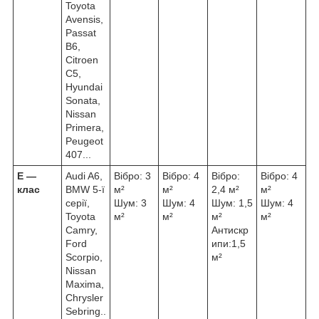
Toyota
Avensis,
Passat
B6,
Citroen
C5,
Hyundai
Sonata,
Nissan
Primera,
Peugeot
407...
Е ―
Audi A6,
Вібро: 3
Вібро: 4
Вібро:
Вібро: 4
клас
BMW 5-ї
м²
м²
2,4 м²
м²
серії,
Шум: 3
Шум: 4
Шум: 1,5
Шум: 4
Toyota
м²
м²
м²
м²
Camry,
Антискр
Ford
ипи:1,5
Scorpio,
м²
Nissan
Maxima,
Chrysler
Sebring..