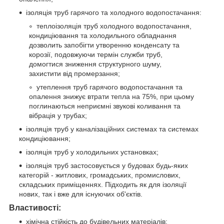
ізоляція труб гарячого та холодного водопостачання:
теплоізоляція труб холодного водопостачання,
кондиціювання та холодильного обладнання
дозволить запобігти утворенню конденсату та
корозії, подовжуючи термін служби труб,
домогтися зниження структурного шуму,
захистити від промерзання;
утеплення труб гарячого водопостачання та
опалення знижує втрати тепла на 75%, при цьому
поглинаються неприємні звукові коливання та
вібрація у трубах;
ізоляція труб у каналізаційних системах та системах
кондиціювання;
ізоляція труб у холодильних установках;
ізоляція труб застосовується у будовах будь-яких
категорій - житлових, громадських, промислових,
складських приміщеннях. Підходить як для ізоляції
нових, так і вже для існуючих об'єктів.
Властивості:
хімічна стійкість до будівельних матеріалів;