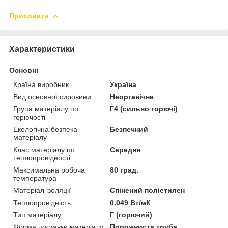
Приховати
Характеристики
Основні
Країна виробник
Україна
Вид основної сировини
Неорганічне
Група матеріалу по
Г4 (сильно горючі)
горючості
Екологічна безпека
Безпечний
матеріалу
Клас матеріалу по
Середня
теплопровідності
Максимальна робоча
80 град.
температура
Матеріал ізоляції
Спінений поліетилен
Теплопровідність
0.049 Вт/мК
Тип матеріалу
Г (горючий)
Форма поставки матеріалу
Порожниста труба