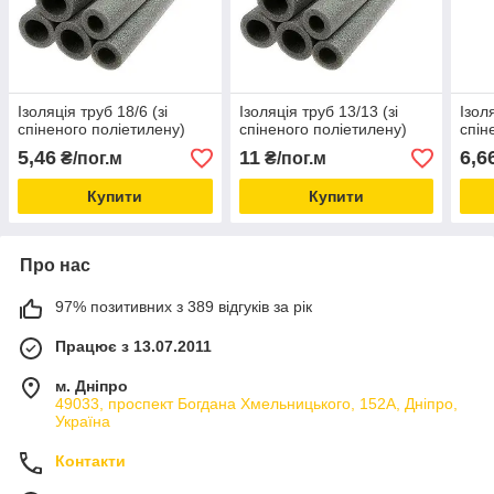
Ізоляція труб 18/6 (зі
Ізоляція труб 13/13 (зі
Ізол
спіненого поліетилену)
спіненого поліетилену)
спін
5,46
11
6,6
₴/пог.м
₴/пог.м
Купити
Купити
Про нас
97% позитивних з 389 відгуків за рік
Працює з 13.07.2011
м. Дніпро
49033, проспект Богдана Хмельницького, 152А, Дніпро,
Україна
Контакти