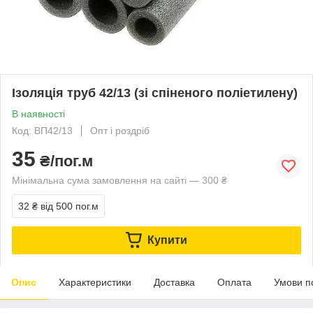
Ізоляція труб 42/13 (зі спіненого поліетилену)
В наявності
Код: ВП42/13
Опт і роздріб
35
₴/пог.м
Мінімальна сума замовлення на сайті — 300 ₴
32 ₴
від 500 пог.м
Купити
Опис
Характеристики
Доставка
Оплата
Умови п