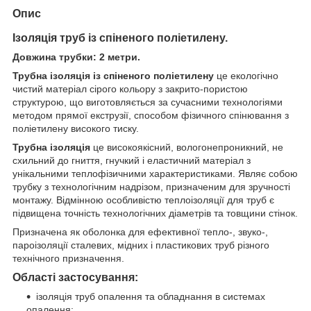
Опис
Ізоляція труб із спіненого поліетилену.
Довжина трубки: 2 метри.
Трубна ізоляція із спіненого поліетилену
це екологічно
чистий матеріал сірого кольору з закрито-пористою
структурою, що виготовляється за сучасними технологіями
методом прямої екструзії, способом фізичного спінювання з
поліетилену високого тиску.
Трубна ізоляція
це високоякісний, вологонепроникний, не
схильний до гниття, гнучкий і еластичний матеріал з
унікальними теплофізичними характеристиками. Являє собою
трубку з технологічним надрізом, призначеним для зручності
монтажу. Відмінною особливістю теплоізоляції для труб є
підвищена точність технологічних діаметрів та товщини стінок.
Призначена як оболонка для ефективної тепло-, звуко-,
пароізоляції сталевих, мідних і пластикових труб різного
технічного призначення.
Області застосування:
ізоляція труб опалення та обладнання в системах
опалення;