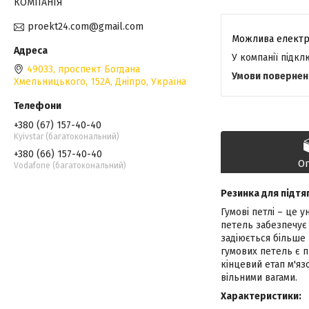
КОМПАНІЯ
proekt24.com@gmail.com
У компанії підк
49033, проспект Богдана
Хмельницького, 152А, Дніпро, Україна
+380 (67) 157-40-40
Kyivstar (багатокональний)
+380 (66) 157-40-40
О
Vodafone (багатокональний)
Резинка для підтя
Гумові петлі – це 
петель забезпечує 
задіюється більше 
гумових петель є п
кінцевий етап м'яз
вільними вагами.
Характеристики: