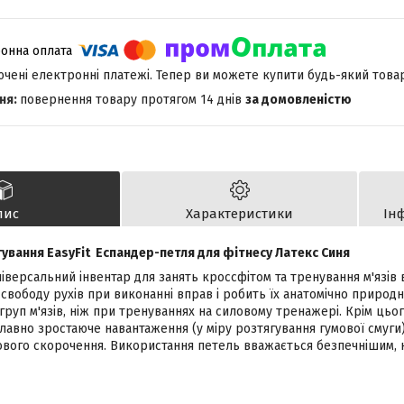
лючені електронні платежі. Тепер ви можете купити будь-який това
повернення товару протягом 14 днів
за домовленістю
пис
Характеристики
Ін
гування EasyFit Еспандер-петля для фітнесу Латекс Синя
універсальний інвентар для занять кроссфітом та тренування м'язів 
свободу рухів при виконанні вправ і робить їх анатомічно природ
груп м'язів, ніж при тренуваннях на силовому тренажері. Крім ць
лавно зростаюче навантаження (у міру розтягування гумової смуги)
ового скорочення. Використання петель вважається безпечнішим, н