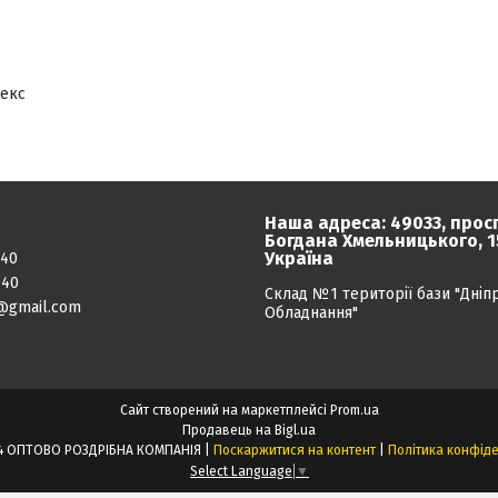
текс
Наша адреса: 49033, прос
Богдана Хмельницького, 15
Україна
040
040
Склад №1 території бази "Дніп
@gmail.com
Обладнання"
Сайт створений на маркетплейсі
Prom.ua
Продавець на Bigl.ua
ПРОЕКТ24 ОПТОВО РОЗДРІБНА КОМПАНІЯ |
Поскаржитися на контент
|
Політика конфіде
Select Language
▼