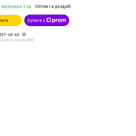
 відправки 3 од.
Оптом і в роздріб
пити
Купити з
 157-40-40
(багатокональний)