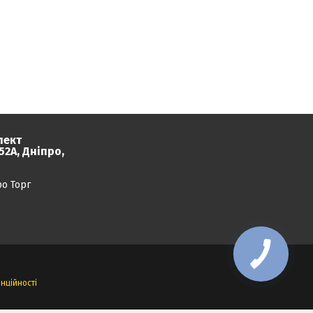
пект
2А, Дніпро,
ро Торг
нційності