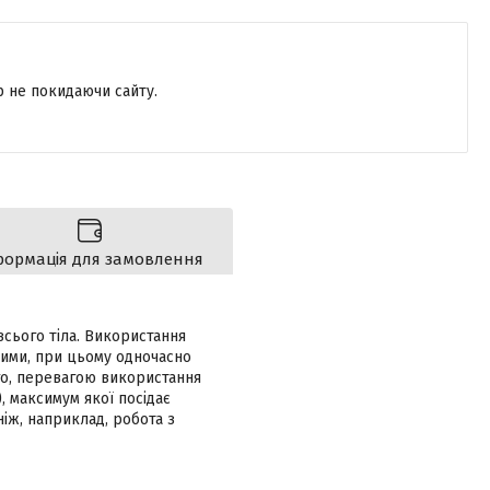
р не покидаючи сайту.
формація для замовлення
всього тіла. Використання
ними, при цьому одночасно
ого, перевагою використання
, максимум якої посідає
іж, наприклад, робота з