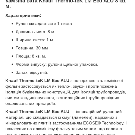
Кам'яна вата Knauf Thermo-teK LM Eco ALU 8 кв.
м.
Характеристики:
Рулон складається з 1 листа.
Довжина листа: 8 м
Ширина листа: 1 м.
Товщина: 30 мм
Площа: 8 кв. м.
Форма випуску: рулони щільної упаковки.
Запах: відсутній.
Knauf Thermo-teK LM Eco ALU
з поверхнею з алюмінієвої
фольги застосовується як тепло-, звуко- і протипожежна
ізоляція будівельних конструкцій, для ізоляції трубопроводів,
систем кондиціонування, вентиляційних і трубопровідних
опалювальних пристроїв.
Knauf Thermo-teK LM Eco ALU
— інноваційний рулонний
матеріал, що складається із смуг (ламелей), нарізаних з
мінераловатних плит із застосуванням ECOSE® Technology, і
наклеєних на алюмінієву фольгу таким чином, що волокна
розташовуються перпендикулярно до площини основи.