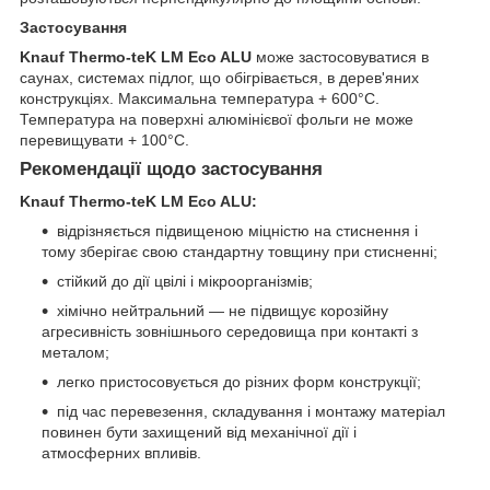
Застосування
Knauf Thermo-teK LM Eco ALU
може застосовуватися в
саунах, системах підлог, що обігрівається, в дерев'яних
конструкціях. Максимальна температура + 600°C.
Температура на поверхні алюмінієвої фольги не може
перевищувати + 100°C.
Рекомендації щодо застосування
Knauf Thermo-teK LM Eco ALU:
відрізняється підвищеною міцністю на стиснення і
тому зберігає свою стандартну товщину при стисненні;
стійкий до дії цвілі і мікроорганізмів;
хімічно нейтральний — не підвищує корозійну
агресивність зовнішнього середовища при контакті з
металом;
легко пристосовується до різних форм конструкції;
під час перевезення, складування і монтажу матеріал
повинен бути захищений від механічної дії і
атмосферних впливів.