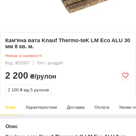
Кам'яна вата Knauf Thermo-teK LM Eco ALU 30
мм 8 кв. м.
Немає в наявності
Код: 902507
Опт і роздріб
2 200
₴/рулон
2 100 ₴
від 5 рулонів
Опис
Характеристики
Доставка
Оплата
Умови п
Опис