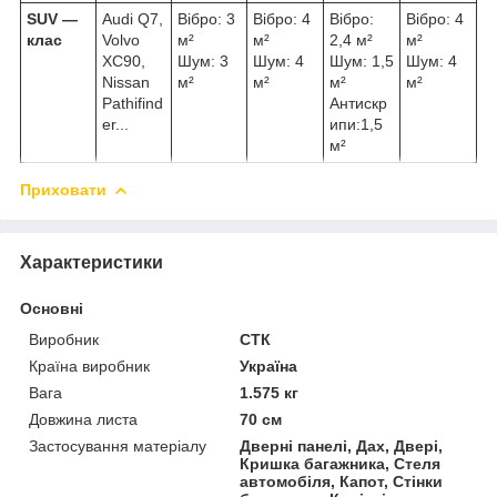
SUV ―
Audi Q7,
Вібро: 3
Вібро: 4
Вібро:
Вібро: 4
клас
Volvo
м²
м²
2,4 м²
м²
XC90,
Шум: 3
Шум: 4
Шум: 1,5
Шум: 4
Nissan
м²
м²
м²
м²
Pathifind
Антискр
er...
ипи:1,5
м²
Приховати
Характеристики
Основні
Виробник
СТК
Країна виробник
Україна
Вага
1.575 кг
Довжина листа
70 см
Застосування матеріалу
Дверні панелі, Дах, Двері,
Кришка багажника, Стеля
автомобіля, Капот, Стінки