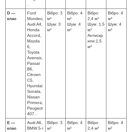
..
D ―
Ford
Вібро: 3
Вібро: 4
Вібро:
Вібро: 4
клас
Mondeo,
м²
м²
2,4 м²
м²
Audi A4,
Шум: 3
Шум: 4
Шум: 1,5
Шум: 4
Honda
м²
м²
м²
м²
Accord,
Антискр
Mazda
ипи:1,5
6,
м²
Toyota
Avensis,
Passat
B6,
Citroen
C5,
Hyundai
Sonata,
Nissan
Primera,
Peugeot
407...
Е ―
Audi A6,
Вібро: 3
Вібро: 4
Вібро:
Вібро: 4
клас
BMW 5-ї
м²
м²
2,4 м²
м²