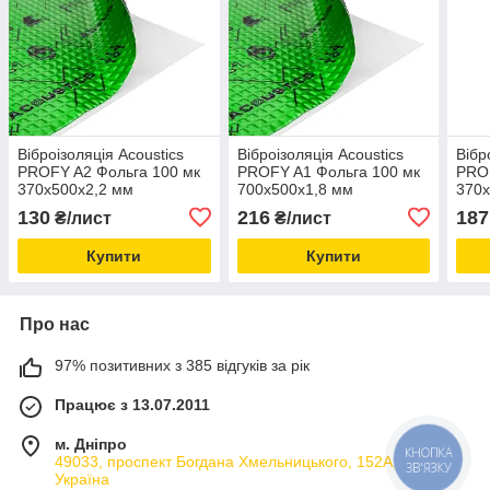
Віброізоляція Acoustics
Віброізоляція Acoustics
Вібр
PROFY A2 Фольга 100 мк
PROFY A1 Фольга 100 мк
PROF
370x500х2,2 мм
700x500х1,8 мм
370
130
216
187
₴/лист
₴/лист
Купити
Купити
Про нас
97% позитивних з 385 відгуків за рік
Працює з 13.07.2011
м. Дніпро
КНОПКА
49033, проспект Богдана Хмельницького, 152А, Дніпро,
ЗВ'ЯЗКУ
Україна