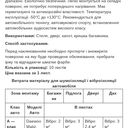
діапазоні. Екологічно безпечний. Легко монтується на складні
поверхні, не потребує попереднього нагрівання. Має
герметизуючі та антикорозійні властивості. Температура
експлуатації -50°С до +130°С. Рекомендується для
автомобільного тюнінгу, автозвукового спорту, встановлення
автомобільних аудіосистем високого класу.
Використання:
Стеля, двері, капот, кришка багажника.
Спосіб застосування.
Перед наклеюванням необхідно протерти і знежирити
поверхню на яку буде проведене обклеювання, прибрати
іржу та відпадаючи шматки фарби.
Кількість в упаковці:
10 листів
Ціна вказана за 1 лист.
Витрата матеріалу для шумоізоляції і віброізоляції
автомобіля
Зона монтажу
Багажн
Підлога
Двері
Дах
ик
Клас
Моделі
В листах
авто
Авто
А ―
Daewoo
Вібро: 2
Вібро: 3
Вібро:
Вібро: 3
клас
Matiz,
м²
м²
2,4 м²
м²