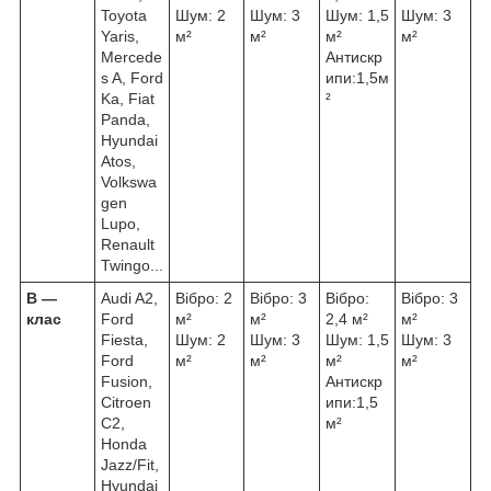
Toyota
Шум: 2
Шум: 3
Шум: 1,5
Шум: 3
Yaris,
м²
м²
м²
м²
Mercede
Антискр
s A, Ford
ипи:1,5м
Ka, Fiat
²
Panda,
Hyundai
Atos,
Volkswa
gen
Lupo,
Renault
Twingo...
В ―
Audi A2,
Вібро: 2
Вібро: 3
Вібро:
Вібро: 3
клас
Ford
м²
м²
2,4 м²
м²
Fiesta,
Шум: 2
Шум: 3
Шум: 1,5
Шум: 3
Ford
м²
м²
м²
м²
Fusion,
Антискр
Citroen
ипи:1,5
C2,
м²
Honda
Jazz/Fit,
Hyundai