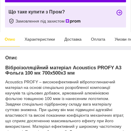
Що таке купити з Пром?
Замовлення під захистом
Опис
Характеристики
Доставка
Оплата
Умови п
Опис
Віброізоляційний матеріал Acoustics PROFY A3
Фольга 100 мк
700x500х3 мм
Acoustics PROFY – високоефективний вібропоглинаючий
матеріал на основі спеціально розробленої композиції
каучуків та цільових добавок, армований алюмінієвою
фольгою товщиною 100 мкм із нанесеним логотипом.
Завдяки спеціально підібраному складу вага матеріалу
суттєво знижена. При цьому він має підвищені адгезійні
властивості та високі показники коефіцієнта механічних втрат,
що сприяє досягненню максимального ефекту при його
використанні. Матеріал ефективний у широкому частотному