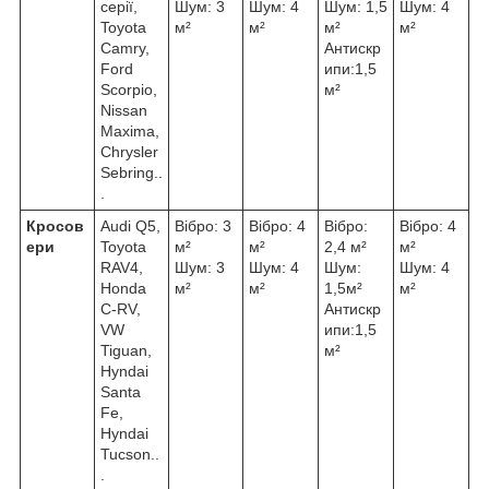
серії,
Шум: 3
Шум: 4
Шум: 1,5
Шум: 4
Toyota
м²
м²
м²
м²
Camry,
Антискр
Ford
ипи:1,5
Scorpio,
м²
Nissan
Maxima,
Chrysler
Sebring..
.
Кросов
Audi Q5,
Вібро: 3
Вібро: 4
Вібро:
Вібро: 4
ери
Toyota
м²
м²
2,4 м²
м²
RAV4,
Шум: 3
Шум: 4
Шум:
Шум: 4
Honda
м²
м²
1,5м²
м²
C-RV,
Антискр
VW
ипи:1,5
Tiguan,
м²
Hyndai
Santa
Fe,
Hyndai
Tucson..
.