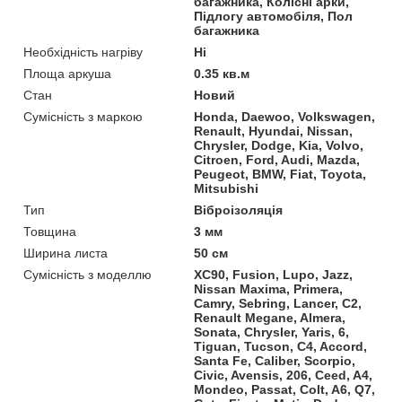
багажника, Колісні арки,
Підлогу автомобіля, Пол
багажника
Необхідність нагріву
Ні
Площа аркуша
0.35 кв.м
Стан
Новий
Сумісність з маркою
Honda, Daewoo, Volkswagen,
Renault, Hyundai, Nissan,
Chrysler, Dodge, Kia, Volvo,
Citroen, Ford, Audi, Mazda,
Peugeot, BMW, Fiat, Toyota,
Mitsubishi
Тип
Віброізоляція
Товщина
3 мм
Ширина листа
50 см
Сумісність з моделлю
XC90, Fusion, Lupo, Jazz,
Nissan Maxima, Primera,
Camry, Sebring, Lancer, C2,
Renault Megane, Almera,
Sonata, Chrysler, Yaris, 6,
Tiguan, Tucson, C4, Accord,
Santa Fe, Caliber, Scorpio,
Civic, Avensis, 206, Ceed, A4,
Mondeo, Passat, Colt, A6, Q7,