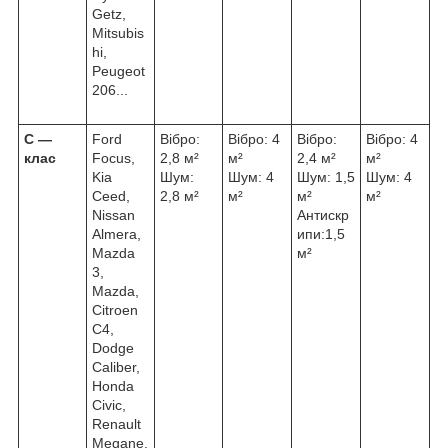
Getz,
Mitsubis
hi,
Peugeot
206...
С ―
Ford
Вібро:
Вібро: 4
Вібро:
Вібро: 4
клас
Focus,
2,8 м²
м²
2,4 м²
м²
Kia
Шум:
Шум: 4
Шум: 1,5
Шум: 4
Ceed,
2,8 м²
м²
м²
м²
Nissan
Антискр
Almera,
ипи:1,5
Mazda
м²
3,
Mazda,
Citroen
C4,
Dodge
Caliber,
Honda
Civic,
Renault
Megane.