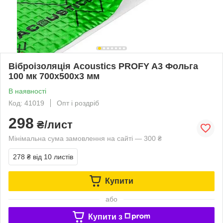
Віброізоляція Acoustics PROFY A3 Фольга
100 мк 700x500х3 мм
В наявності
Код: 41019
Опт і роздріб
298
₴/лист
Мінімальна сума замовлення на сайті — 300 ₴
278 ₴
від 10 листів
Купити
або
Купити з