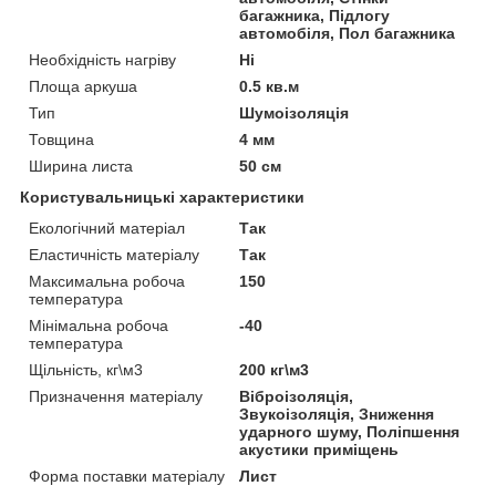
багажника, Підлогу
автомобіля, Пол багажника
Необхідність нагріву
Ні
Площа аркуша
0.5 кв.м
Тип
Шумоізоляція
Товщина
4 мм
Ширина листа
50 см
Користувальницькі характеристики
Екологічний матеріал
Так
Еластичність матеріалу
Так
Максимальна робоча
150
температура
Мінімальна робоча
-40
температура
Щільність, кг\м3
200 кг\м3
Призначення матеріалу
Віброізоляція,
Звукоізоляція, Зниження
ударного шуму, Поліпшення
акустики приміщень
Форма поставки матеріалу
Лист