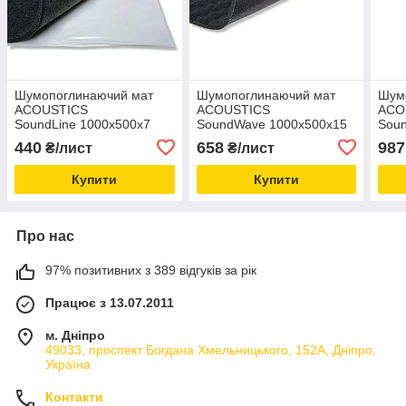
Шумопоглинаючий мат
Шумопоглинаючий мат
Шум
ACOUSTICS
ACOUSTICS
ACO
SoundLine 1000х500х7
SoundWave 1000х500х15
Sou
440
658
987
₴/лист
₴/лист
Купити
Купити
Про нас
97% позитивних з 389 відгуків за рік
Працює з 13.07.2011
м. Дніпро
49033, проспект Богдана Хмельницького, 152А, Дніпро,
Україна
Контакти