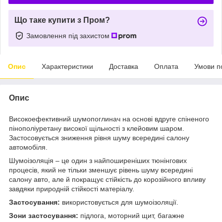
Що таке купити з Пром?
Замовлення під захистом
Опис
Характеристики
Доставка
Оплата
Умови п
Опис
Високоефективний шумопоглинач на основі вдруге спіненого
пінополіуретану високої щільності з клейовим шаром.
Застосовується зниження рівня шуму всередині салону
автомобіля.
Шумоізоляція – це один з найпоширеніших тюнінгових
процесів, який не тільки зменшує рівень шуму всередині
салону авто, але й покращує стійкість до корозійного впливу
завдяки природній стійкості матеріалу.
Застосування:
використовується для шумоізоляції.
Зони застосування:
підлога, моторний щит, багажне