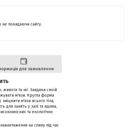
р не покидаючи сайту.
формація для замовлення
ДИТЬ
 живота та ніг. Завдяки своїй
ужувати м'язи. Кругла форма
зміцнити м'язи всього тіла,
ь для занять у залі та вдома,
високоякісних та екологічно
навантаження на спину під час