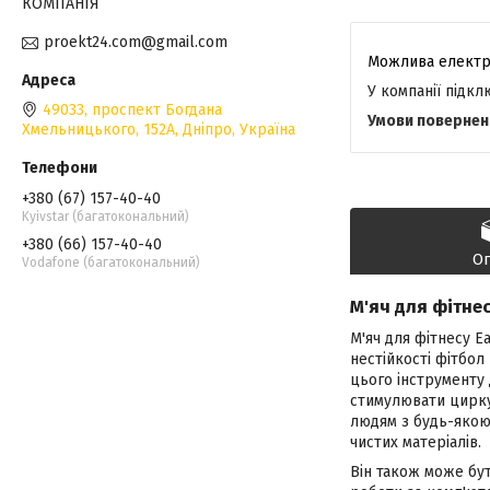
КОМПАНІЯ
proekt24.com@gmail.com
У компанії підк
49033, проспект Богдана
Хмельницького, 152А, Дніпро, Україна
+380 (67) 157-40-40
Kyivstar (багатокональний)
+380 (66) 157-40-40
О
Vodafone (багатокональний)
М'яч для фітне
М'яч для фітнесу E
нестійкості фітбол
цього інструменту 
стимулювати циркул
людям з будь-якою 
чистих матеріалів.
Він також може бу