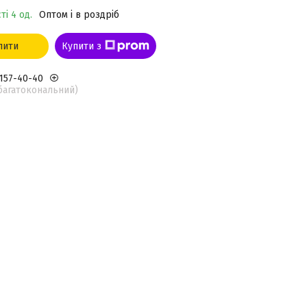
ті 4 од.
Оптом і в роздріб
пити
Купити з
 157-40-40
(багатокональний)