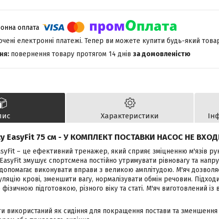
лючені електронні платежі. Тепер ви можете купити будь-який това
повернення товару протягом 14 днів
за домовленістю
пис
Характеристики
Ін
су EasyFit 75 см - У КОМПЛЕКТ ПОСТАВКИ НАСОС НЕ ВХО
asyFit – це ефективний тренажер, який сприяє зміцненню м'язів рук,
 EasyFit змушує спортсмена постійно утримувати рівновагу та напр
допомагає виконувати вправи з великою амплітудою. М'яч дозволяє 
яцію крові, зменшити вагу, нормалізувати обмін речовин. Підходит
фізичною підготовкою, різного віку та статі. М'яч виготовлений із 
ти використаний як сидіння для покращення постави та зменшення 