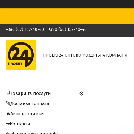
+380 (67) 157-40-40
+380 (66) 157-40-40
ПРОЕКТ24 ОПТОВО РОЗДРІБНА КОМПАНІЯ
🛒Товари та послуги
🚀Доставка і оплата
🔥Акції та знижки
☎️Контакти