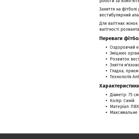
роботи за комп'ют
Заняття на фітбол
вестибулярний апа
Для вагітних жінок
вагітності розвант
Переваги фітбо
Оздоровчий еф
Зміцнює органі
Розвиток вес
Зняття м'язов
Гладка, приєм
Технологія Ant
Характеристики 
Діаметр: 75 см
Колір: Синій
Матеріал: ПВХ
Максимальне 