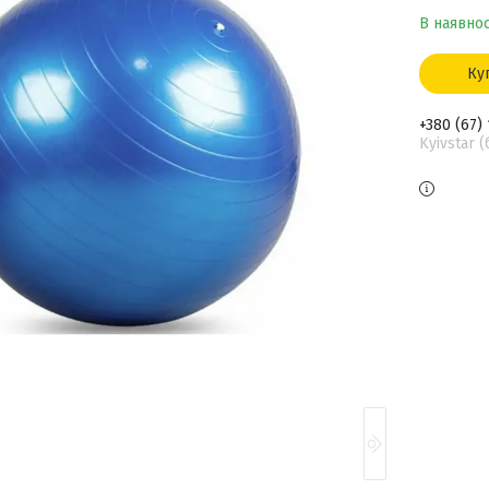
В наявнос
Ку
+380 (67)
Kyivstar 