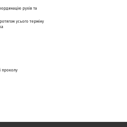
оординацію рухів та
протягом усього терміну
ка
зі проколу