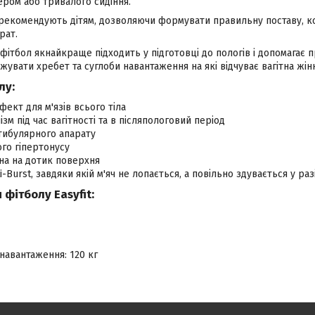
ером або тривалого сидіння.
і рекомендують дітям, дозволяючи формувати правильну поставу, к
рат.
 фітбол якнайкраще підходить у підготовці до пологів і допомагає 
ажувати хребет та суглоби навантаження на які відчуває вагітна жін
лу:
ект для м'язів всього тіла
зм під час вагітності та в післяпологовий період
тибулярного апарату
ого гіпертонусу
на на дотик поверхня
i-Burst, завдяки якій м'яч не лопається, а повільно здувається у ра
фітболу Easyfit:
навантаження: 120 кг