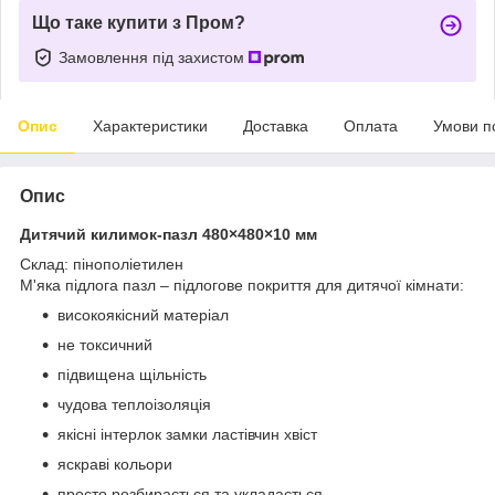
Що таке купити з Пром?
Замовлення під захистом
Опис
Характеристики
Доставка
Оплата
Умови п
Опис
Дитячий килимок-пазл 480×480×10 мм
Склад: пінополіетилен
М'яка підлога пазл – підлогове покриття для дитячої кімнати:
високоякісний матеріал
не токсичний
підвищена щільність
чудова теплоізоляція
якісні інтерлок замки ластівчин хвіст
яскраві кольори
просто розбирається та укладається