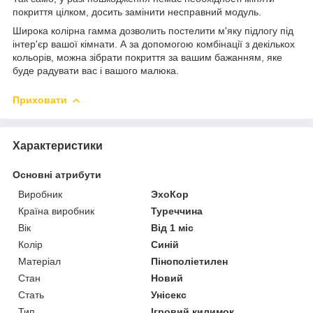
покриття цілком, досить замінити несправний модуль.
Широка колірна гамма дозволить постелити м'яку підлогу під
інтер'єр вашої кімнати. А за допомогою комбінації з декількох
кольорів, можна зібрати покриття за вашим бажанням, яке
буде радувати вас і вашого малюка.
Приховати
Характеристики
Основні атрибути
Виробник
ЭхоКор
Країна виробник
Туреччина
Вік
Від 1 міс
Колір
Синій
Матеріал
Пінополіетилен
Стан
Новий
Стать
Унісекс
Тип
Ігровий килимок