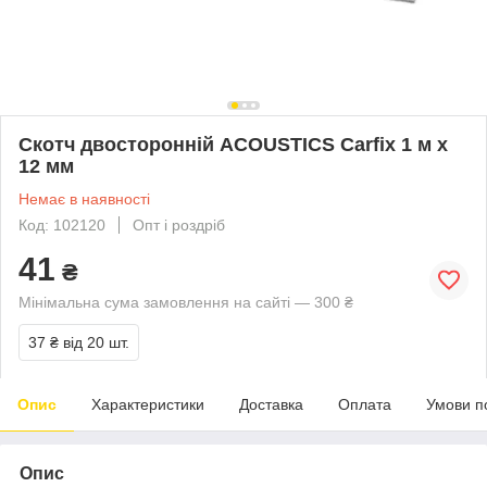
Скотч двосторонній ACOUSTICS Carfix 1 м х
12 мм
Немає в наявності
Код: 102120
Опт і роздріб
41
₴
Мінімальна сума замовлення на сайті — 300 ₴
37 ₴
від 20 шт.
Опис
Характеристики
Доставка
Оплата
Умови п
Опис