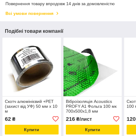
Повернення товару впродовж 14 днів за домовленістю
Всі умови повернення
Подібні товари компанії
Скотч алюмінієвий +PET
Віброізоляція Acoustics
Скот
(захист від УФ) 50 мм х 10
PROFY A1 Фольга 100 мк
100 
м
700x500х1,8 мм
62
216
120
₴
₴/лист
Купити
Купити