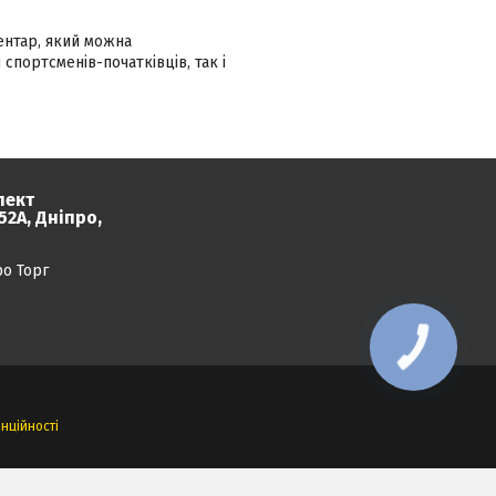
вентар, який можна
спортсменів-початківців, так і
пект
2А, Дніпро,
ро Торг
нційності