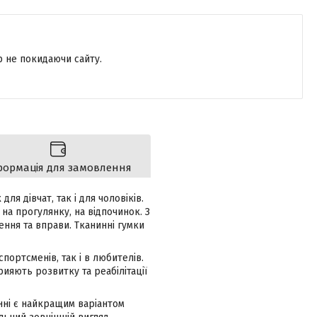
р не покидаючи сайту.
формація для замовлення
я дівчат, так і для чоловіків.
на прогулянку, на відпочинок. З
ння та вправи. Тканинні гумки
портсменів, так і в любителів.
ияють розвитку та реабілітації
инні є найкращим варіантом