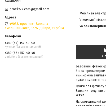
КОМПАНІЯ
proekt24.com@gmail.com
У компанії підк
49033, проспект Богдана
Хмельницького, 152А, Дніпро, Україна
+380 (67) 157-40-40
Kyivstar (багатокональний)
+380 (66) 157-40-40
О
Vodafone (багатокональний)
Бавовняні фітнес-р
З цим тренажером м
ним можна займатис
дуже компактні та 
Гумки для фітнесу 
Завдяки тому, що з
м'язів.
На сьогоднішній де