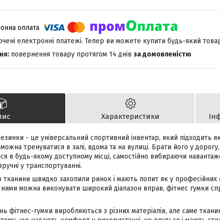
лючені електронні платежі. Тепер ви можете купити будь-який това
повернення товару протягом 14 днів
за домовленістю
пис
Характеристики
Ін
езинки - це універсальний спортивний інвентар, який підходить як дл
ожна тренуватися в залі, вдома та на вулиці. Брати його у дорогу, 
я в будь-якому доступному місці, самостійно вибираючи навантаже
зручні у транспортуванні.
з тканини швидко захопили ринок і мають попит як у професійних с
 ними можна виконувати широкий діапазон вправ, фітнес гумки спр
нь фітнес-гумки виробляються з різних матеріалів, але саме ткан