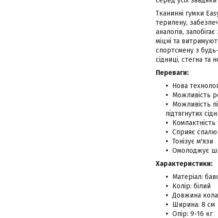
серед усіх завдяки
Тканинні гумки Eas
терилену, забезпеч
аналогів, запобіга
міцні та витримуют
спортсмену з будь-
сідниці, стегна та 
Переваги:
Нова технолог
Можливість ре
Можливість п
підтягнутих сід
Компактність 
Сприяє спалю
Тонізує м'язи
Омолоджує шкі
Характеристики:
Матеріал: бав
Колір: білий
Довжина кола:
Ширина: 8 см
Опір: 9-16 кг