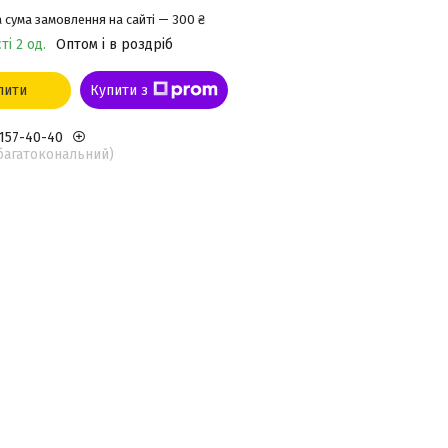
 сума замовлення на сайті — 300 ₴
ті 2 од.
Оптом і в роздріб
пити
Купити з
 157-40-40
(багатокональний)