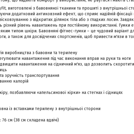
 тому, що надають комфорт у використанні, не рвуться і мають сти
yFit, виготовлені з бавовняної тканини та прошиті з внутрішньої 
уючи додатковий антиковзний ефект, що сприяє надійній фіксації й,
є зісковзуванню з відкритих ділянок тіла або з гладких лосин. Завд
ь різний рівень навантажень при постійному використанні. Гумки е
яким типом шкіри. Бавовняні фітнес-гумки – це чудовий варіант для
ноги, а також для досвідчених спортсменів, щоб привести м'язи в то
ія виробництва з бавовни та терилену
гулювати навантаження під час виконання вправ на руки та ноги
ідвищити навантаження на сідничний м'яз, що дозволить скоротит
ниць
та зручність транспортування
ванню калорій
ру, позбавляючи «апельсинової кірки» на стегнах і сідницях
овна із вставками терилену з внутрішньої сторони
 76 см (38 см складена вдвічі)