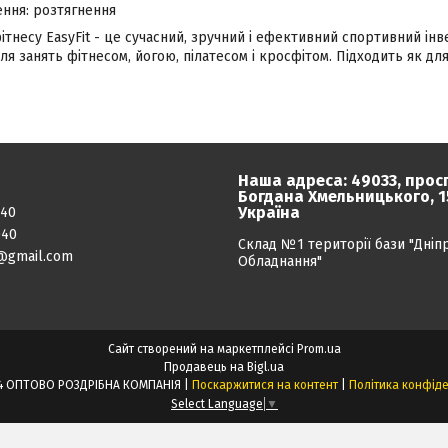
ення: розтягнення
фітнесу EasyFit - це сучасний, зручний і ефективний спортивний ін
я занять фітнесом, йогою, пілатесом і кросфітом. Підходить як для 
Наша адреса: 49033, прос
Богдана Хмельницького, 15
Україна
040
040
Склад №1 території бази "Дніп
@gmail.com
Обладнання"
Сайт створений на маркетплейсі
Prom.ua
Продавець на Bigl.ua
ПРОЕКТ24 ОПТОВО РОЗДРІБНА КОМПАНІЯ |
Поскаржитися на контент
|
Політика конфіде
Select Language
▼