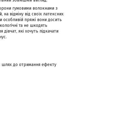
льний зовнішній вигляд.
сторони гумовими волокнами з
 на відміну від своїх латексних
яки особливій пряжі вони досить
кологічні та не шкодять
 дівчат, які хочуть підкачати
нус.
и шлях до отримання ефекту