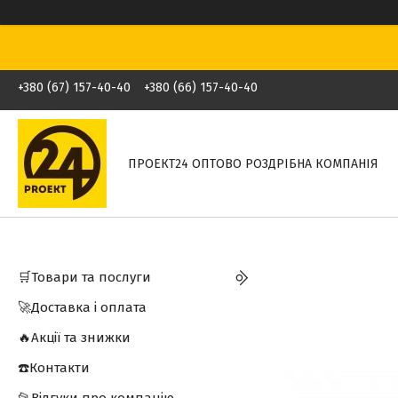
+380 (67) 157-40-40
+380 (66) 157-40-40
ПРОЕКТ24 ОПТОВО РОЗДРІБНА КОМПАНІЯ
🛒Товари та послуги
🚀Доставка і оплата
🔥Акції та знижки
☎️Контакти