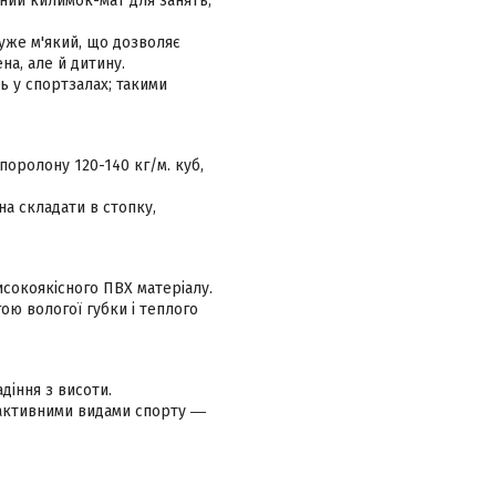
ьний килимок-мат для занять,
уже м'який, що дозволяє
на, але й дитину.
ь у спортзалах; такими
поролону 120-140 кг/м. куб,
на складати в стопку,
исокоякісного ПВХ матеріалу.
гою вологої губки і теплого
діння з висоти.
 активними видами спорту ―