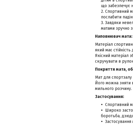
дітям в спортив
що забезпечує не
Спортивний ма
послабити падін
Завдяки невел
матами зручно з
Наповнювач мата:
Матеріал спортивно
який має стійкість 
Якісний матеріал з
скручувати в рулон
Покриття мата, о
Мат для спортзалу 
Його можна зняти в
мильного розчину.
Застосування:
Спортивний ма
Широко застос
боротьба, дзюдо 
Застосування 