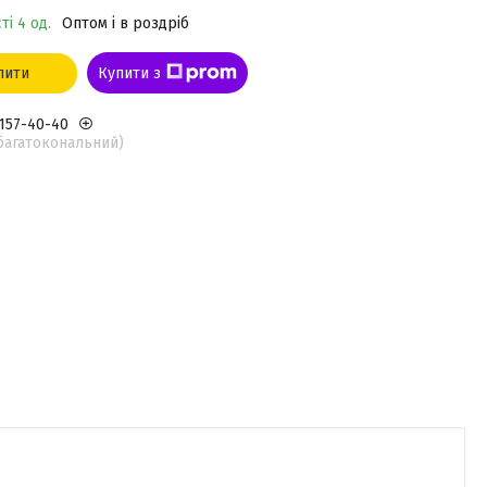
ті 4 од.
Оптом і в роздріб
пити
Купити з
 157-40-40
(багатокональний)