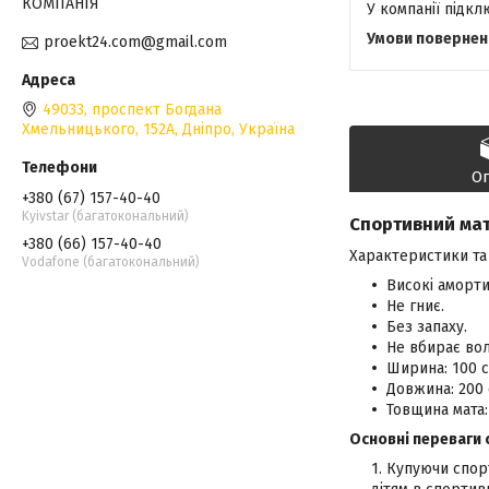
КОМПАНІЯ
У компанії підк
proekt24.com@gmail.com
49033, проспект Богдана
Хмельницького, 152А, Дніпро, Україна
О
+380 (67) 157-40-40
Kyivstar (багатокональний)
Спортивний мат
+380 (66) 157-40-40
Характеристики та 
Vodafone (багатокональний)
Високі аморти
Не гниє.
Без запаху.
Не вбирає вол
Ширина: 100 
Довжина: 200
Товщина мата:
Основні переваги 
Купуючи спорт