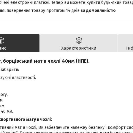
лючені електронні платежі. Тепер ви можете купити будь-який това
повернення товару протягом 14 днів
за домовленістю
пис
Характеристики
Ін
, борцівський мат в чохлі 40мм (НПЕ
).
габарити:
зуючі властивості.
огу.
см
 см
 40 мм.
спортивного мату в чохлі:
ивний мат в чохлі, Ви забезпечите належну безпеку і комфорт свої