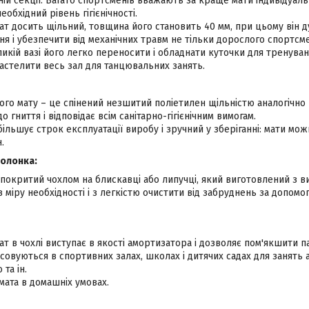
ній секції. Багато спортсменів вважають за краще мати індивідуал
обхідний рівень гігієнічності.
т досить щільний, товщина його становить 40 мм, при цьому він д
ня і убезпечити від механічних травм не тільки дорослого спортсме
икій вазі його легко переносити і обладнати куточки для тренуван
астелити весь зал для танцювальних занять.
го мату – це спінений незшитий поліетилен щільністю аналогічно 
до гниття і відповідає всім санітарно-гігієнічним вимогам.
більшує строк експлуатації виробу і зручний у зберіганні: мати мож
.
болонка:
покритий чохлом на блискавці або липучці, який виготовлений з в
 міру необхідності і з легкістю очистити від забруднень за допомо
т в чохлі виступає в якості амортизатора і дозволяє пом'якшити па
овуються в спортивних залах, школах і дитячих садах для занять
та ін.
мата в домашніх умовах.