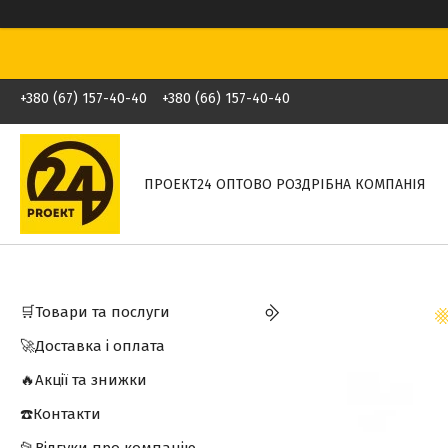
+380 (67) 157-40-40
+380 (66) 157-40-40
ПРОЕКТ24 ОПТОВО РОЗДРІБНА КОМПАНІЯ
🛒Товари та послуги
🚀Доставка і оплата
🔥Акції та знижки
☎️Контакти