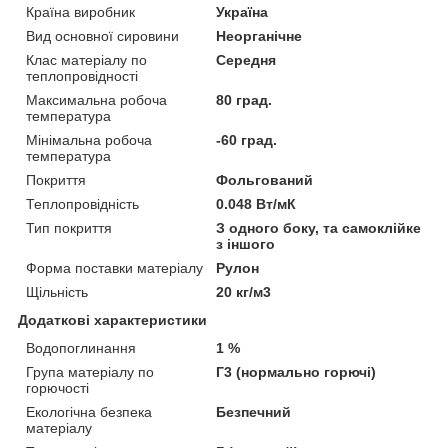
Країна виробник
Україна
Вид основної сировини
Неорганічне
Клас матеріалу по
Середня
теплопровідності
Максимальна робоча
80 град.
температура
Мінімальна робоча
-60 град.
температура
Покриття
Фольгований
Теплопровідність
0.048 Вт/мК
Тип покриття
З одного боку, та самоклійке
з іншого
Форма поставки матеріалу
Рулон
Щільність
20 кг/м3
Додаткові характеристики
Водопоглинання
1 %
Група матеріалу по
Г3 (нормально горючі)
горючості
Екологічна безпека
Безпечний
матеріалу