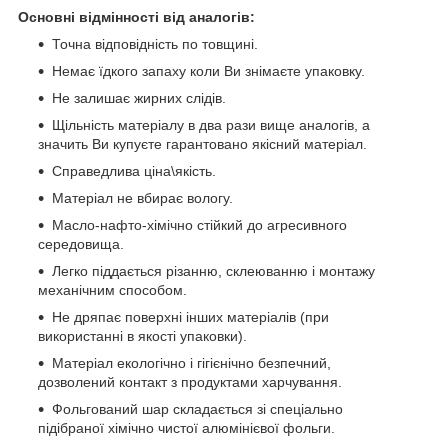
Основні відмінності від аналогів:
Точна відповідність по товщині.
Немає їдкого запаху коли Ви знімаєте упаковку.
Не залишає жирних слідів.
Щільність матеріалу в два рази вище аналогів, а
значить Ви купуєте гарантовано якісний матеріал.
Справедлива ціна\якість.
Матеріал не вбирає вологу.
Масло-нафто-хімічно стійкий до агресивного
середовища.
Легко піддається різанню, склеюванню і монтажу
механічним способом.
Не дряпає поверхні інших матеріалів (при
використанні в якості упаковки).
Матеріал екологічно і гігієнічно безпечний,
дозволений контакт з продуктами харчування.
Фольгований шар складається зі спеціально
підібраної хімічно чистої алюмінієвої фольги.