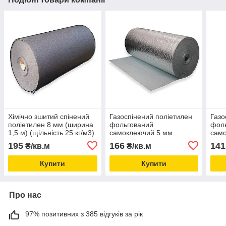
Хімічно зшитий спінений
Газоспінений поліетилен
Газо
поліетилен 8 мм (ширина
фольгований
фол
1,5 м) (щільність 25 кг/м3)
самоклеючий 5 мм
сам
Туреччина
(щільність 20 кг/м3)
195
166
141
₴/кв.м
₴/кв.м
Купити
Купити
Про нас
97% позитивних з 385 відгуків за рік