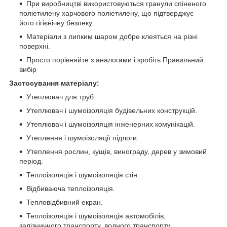
При виробництві використовуються гранули спіненого
поліетилену харчового поліетилену, що підтверджує
його гігієнічну безпеку.
Матеріали з липким шаром добре клеяться на різні
поверхні.
Просто порівняйте з аналогами і зробіть Правильний
вибір
Застосування матеріалу:
Утеплювач для труб.
Утеплювач і шумоізоляція будівельних конструкцій.
Утеплювач і шумоізоляція інженерних комунікацій.
Утеплення і шумоізоляції підлоги.
Утеплення рослин, кущів, винограду, дерев у зимовий
період.
Теплоізоляція і шумоізоляція стін.
Відбиваюча теплоізоляція.
Тепловідбивний екран.
Теплоізоляція і шумоізоляція автомобілів,
залізничного
транспорту, водного транспорту.