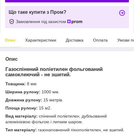
Що таке купити з Пром?
Замовлення під захистом
Опис
Характеристики
Доставка
Оплата
Умови п
Опис
Газоспінений поліетилен фольгований
самоклеючий - не зшитий.
Товщина:
8 мм
Ширина рулону:
1000 мм.
Довжина рулону:
15 метрів.
Площа рулону:
15 м
2
.
Вид матеріалу:
спінений поліетилен, дубльований
алюмінієвою фольгою і липким шаром.
Тип матеріалу:
газонаповнений пінополіетилен, не зшитий.