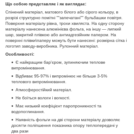
Що собою представляє і як виглядає:
Спінений матеріал, матового білого або сірого кольору, в
розрізі структурно помітні ""запечатані"" бульбашки повітря.
Поверхня матеріалу рівна, трохи хвиляста. На одну сторону
матеріалу нанесена алюмінієва фольга, на іншу ― липкий
шар, закритий плівкою або антиадгезійним папером. На
поверхні плівки\паперу можуть бути нанесені: розмірна сітка і
логотип заводу-виробника. Рулонний матеріал.
Особливості:
Є найкращим бар'єром, зупиняючим теплове
випромінювання.
Відбиває 95-97% і випромінює не більше 3-5%
теплового випромінювання.
Атмосферостійкий матеріал.
Не боїться вологи і вогкості.
Має низький коефіцієнт паропроникності та
водопоглинання.
Наявність фольги на дві сторони матеріалу дозволяє
досягти поліпшення показника опору теплопередачі у
два рази