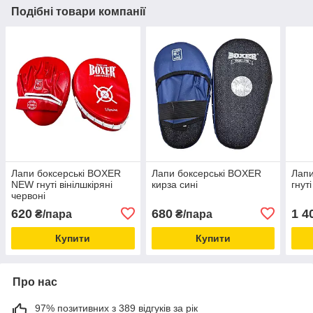
Подібні товари компанії
Лапи боксерські BOXER
Лапи боксерські BOXER
Лапи
NEW гнуті вінілшкіряні
кирза сині
гнут
червоні
620
680
1 4
₴/пара
₴/пара
Купити
Купити
Про нас
97% позитивних з 389 відгуків за рік