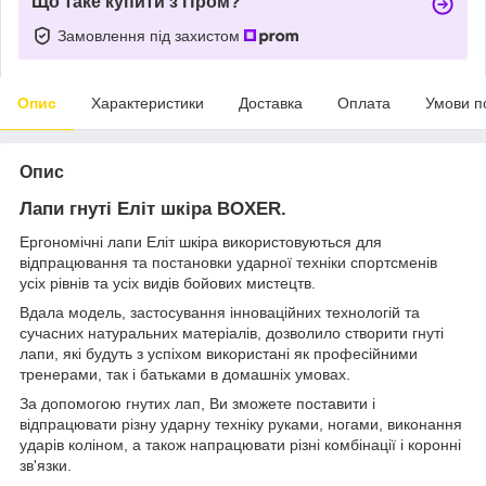
Що таке купити з Пром?
Замовлення під захистом
Опис
Характеристики
Доставка
Оплата
Умови п
Опис
Лапи гнуті Еліт шкіра BOXER.
Ергономічні лапи Еліт шкіра використовуються для
відпрацювання та постановки ударної техніки спортсменів
усіх рівнів та усіх видів бойових мистецтв.
Вдала модель, застосування інноваційних технологій та
сучасних натуральних матеріалів, дозволило створити гнуті
лапи, які будуть з успіхом використані як професійними
тренерами, так і батьками в домашніх умовах.
За допомогою гнутих лап, Ви зможете поставити і
відпрацювати різну ударну техніку руками, ногами, виконання
ударів коліном, а також напрацювати різні комбінації і коронні
зв'язки.