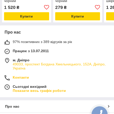
чорний
чорний
шкір
1 520
279
1 2
₴
₴
Купити
Купити
Про нас
97% позитивних з 389 відгуків за рік
Працює з 13.07.2011
м. Дніпро
49033, проспект Богдана Хмельницького, 152А, Дніпро,
Україна
Контакти
Сьогодні вихідний
Показати весь графік роботи
Про нас