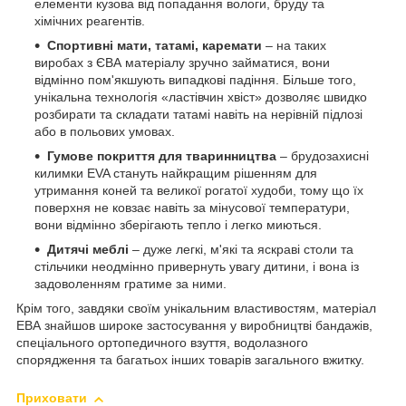
елементи кузова від попадання вологи, бруду та
хімічних реагентів.
Спортивні мати, татамі, каремати
– на таких
виробах з ЄВА матеріалу зручно займатися, вони
відмінно пом'якшують випадкові падіння. Більше того,
унікальна технологія «ластівчин хвіст» дозволяє швидко
розбирати та складати татамі навіть на нерівній підлозі
або в польових умовах.
Гумове покриття для тваринництва
– брудозахисні
килимки EVA стануть найкращим рішенням для
утримання коней та великої рогатої худоби, тому що їх
поверхня не ковзає навіть за мінусової температури,
вони відмінно зберігають тепло і легко миються.
Дитячі меблі
– дуже легкі, м'які та яскраві столи та
стільчики неодмінно привернуть увагу дитини, і вона із
задоволенням гратиме за ними.
Крім того, завдяки своїм унікальним властивостям, матеріал
ЕВА знайшов широке застосування у виробництві бандажів,
спеціального ортопедичного взуття, водолазного
спорядження та багатьох інших товарів загального вжитку.
Приховати