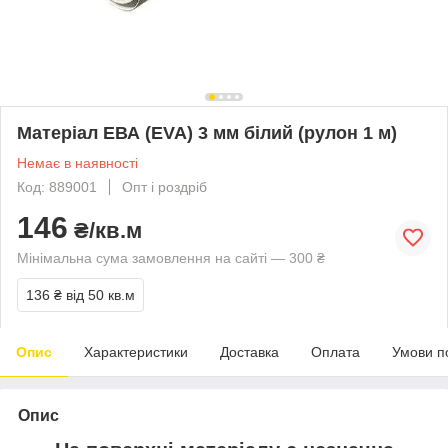
Матеріал ЕВА (EVA) 3 мм білий (рулон 1 м)
Немає в наявності
Код: 889001
Опт і роздріб
146
₴/кв.м
Мінімальна сума замовлення на сайті — 300 ₴
136 ₴
від 50 кв.м
Опис
Характеристики
Доставка
Оплата
Умови п
Опис