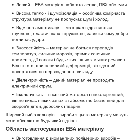
Легкий – ЕВА матеріал набагато легше, ПВХ або гуми.
Висока тепло - і шумоізоляція – особлива комірчаста
структура матеріалу не пропускає шум і холод.
Відмінна амортизація – матеріал відрізняється
гнучкістю, еластичністю і пружністю, завдяки чому добре
поглинає удари.
Зносостійкість – матеріал не боїться перепадів
температур, сильних морозів, прямих сонячних
променів, дії вологи і будь-яких інших хімічних речовин.
Більш того, при невеликій деформації, він здатний
повертатися до первозданного вигляду.
Діелектричність – даний матеріал не проводить
електричний струм.
Екологічність – гігієнічний матеріал і гіпоалергенний,
він не видає ніяких запахів і абсолютно безпечний для
здоров'я дітей, дорослих і тварин.
Широкий вибір кольорів – вироби з цього матеріалу можуть
мати абсолютно будь-який відтінок.
Область застосування ЕВА матеріалу
Виготовлення різноманітних полімерних виробів –