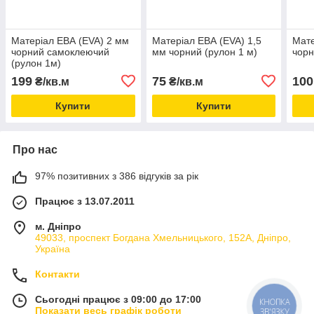
Матеріал ЕВА (EVA) 2 мм
Матеріал ЕВА (EVA) 1,5
Мате
чорний самоклеючий
мм чорний (рулон 1 м)
чорн
(рулон 1м)
199
75
100
₴/кв.м
₴/кв.м
Купити
Купити
Про нас
97% позитивних з 386 відгуків за рік
Працює з 13.07.2011
м. Дніпро
49033, проспект Богдана Хмельницького, 152А, Дніпро,
Україна
Контакти
Сьогодні працює з 09:00 до 17:00
КНОПКА
Показати весь графік роботи
ЗВ'ЯЗКУ