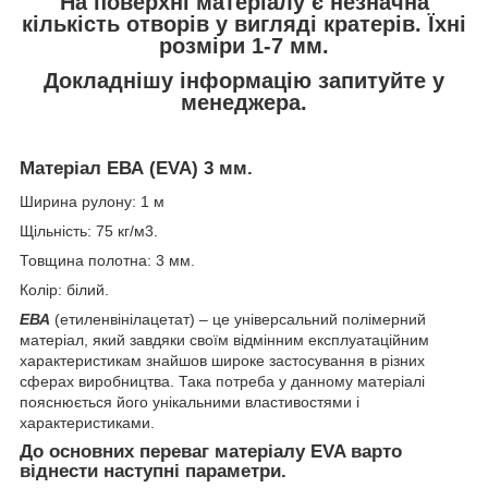
На поверхні матеріалу є незначна
кількість отворів у вигляді кратерів.
Їхні
розміри 1-7 мм.
Докладнішу інформацію запитуйте у
менеджера.
Матеріал ЕВА (EVA) 3 мм.
Ширина рулону: 1 м
Щільність: 75 кг/м3.
Товщина полотна: 3 мм.
Колір: білий.
ЕВА
(етиленвінілацетат) – це універсальний полімерний
матеріал, який завдяки своїм відмінним експлуатаційним
характеристикам знайшов широке застосування в різних
сферах виробництва. Така потреба у данному матеріалі
пояснюється його унікальними властивостями і
характеристиками.
До основних переваг матеріалу EVA варто
віднести наступні параметри.