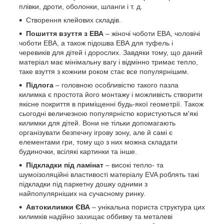
плівки, дроти, оболонки, шланги і т. д.
Створення клейових складів.
Пошиття взуття з ЕВА
– жіночі чоботи ЕВА, чоловічі
чоботи ЕВА, а також підошва ЕВА для туфель і
черевиків для дітей і дорослих. Завдяки тому, що даний
матеріал має мінімальну вагу і відмінно тримає тепло,
таке взуття з кожним роком стає все популярнішим.
Підлога
– головною особливістю такого пазла
килимка є простота його монтажу і можливість створити
якісне покриття в приміщенні будь-якої геометрії. Також
сьогодні величезною популярністю користуються м'які
килимки для дітей. Вони не тільки допомагають
організувати безпечну ігрову зону, але й самі є
елементами гри, тому що з них можна складати
будиночки, всілякі картинки та інше.
Підкладки під ламінат
– високі тепло- та
шумоізоляційні властивості матеріалу EVA роблять такі
підкладки під паркетну дошку одними з
найпопулярніших на сучасному ринку.
Автокилимки ЄВА
– унікальна пориста структура цих
килимків надійно захищає оббивку та металеві