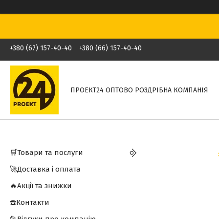
+380 (67) 157-40-40
+380 (66) 157-40-40
ПРОЕКТ24 ОПТОВО РОЗДРІБНА КОМПАНІЯ
🛒Товари та послуги
🚀Доставка і оплата
🔥Акції та знижки
☎️Контакти