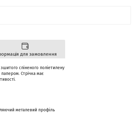
формація для замовлення
 зшитого спіненого поліетилену
 папером. Стрічка має
тивості.
вляючий металевий профіль