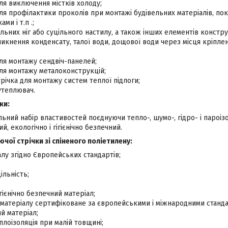
я виключення містків холоду;
я профілактики проколів при монтажі будівельних матеріалів, пок
ми і т.п .;
льних ніг або суцільного настилу, а також інших елементів конструк
никнення конденсату, талої води, дощової води через місця кріпл
ля монтажу сендвіч-панелей;
ля монтажу металоконструкцій;
ічка для монтажу систем теплої підлоги;
утеплювач.
ки:
льний набір властивостей поєднуючи тепло-, шумо-, гідро- і пароізо
й, екологічно і гігієнічно безпечний.
чої стрічки зі спіненого поліетилену:
алу згідно Європейських стандартів;
льність;
ігієнічно безпечний матеріал;
матеріалу сертифіковане за європейськими і міжнародними станда
ий матеріал;
лоізоляція при малій товщині;