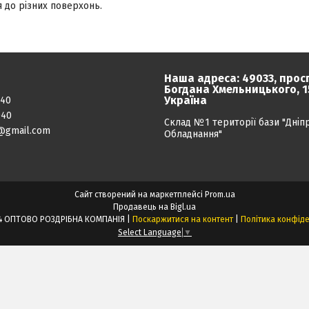
я до різних поверхонь.
Наша адреса: 49033, прос
Богдана Хмельницького, 15
Україна
040
040
Склад №1 території бази "Дніп
@gmail.com
Обладнання"
Сайт створений на маркетплейсі
Prom.ua
Продавець на Bigl.ua
ПРОЕКТ24 ОПТОВО РОЗДРІБНА КОМПАНІЯ |
Поскаржитися на контент
|
Політика конфіде
Select Language
▼