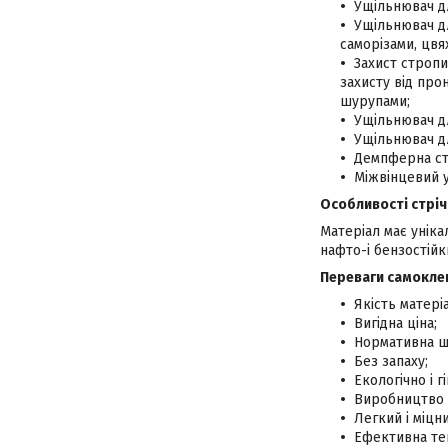
Ущільнювач дл
Ущільнювач дл
саморізами, цвяха
Захист стропи
захисту від про
шурупами;
Ущільнювач д
Ущільнювач д
Демпферна стр
Міжвінцевий 
Особливості стріч
Матеріал має уніка
нафто-і бензостійки
Переваги самоклею
Якість матері
Вигідна ціна;
Нормативна щі
Без запаху;
Екологічно і г
Виробництво 
Легкий і міцн
Ефективна теп