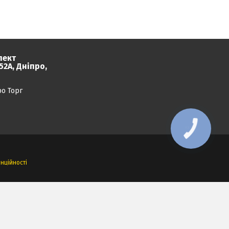
пект
2А, Дніпро,
ро Торг
КНОПКА
ЗВ'ЯЗКУ
нційності