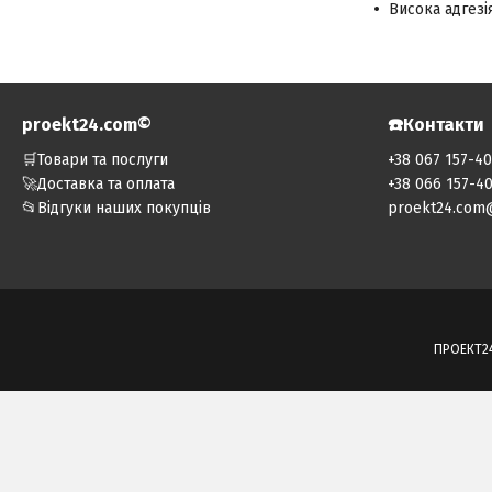
Висока адгезі
proekt24.com©️
☎️Контакти
🛒Товари та послуги
+38 067 157-4
🚀Доставка та оплата
+38 066 157-4
📂Відгуки наших покупців
proekt24.com