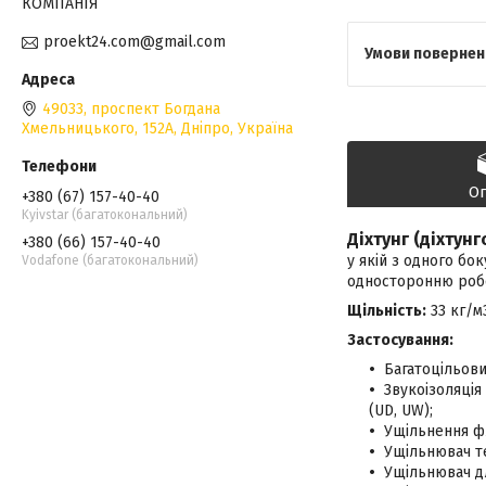
КОМПАНІЯ
proekt24.com@gmail.com
49033, проспект Богдана
Хмельницького, 152А, Дніпро, Україна
О
+380 (67) 157-40-40
Kyivstar (багатокональний)
Діхтунг (діхтунг
+380 (66) 157-40-40
у якій з одного бо
Vodafone (багатокональний)
односторонню робоч
Щільність:
33 кг/м
Застосування:
Багатоцільов
Звукоізоляці
(UD, UW);
Ущільнення ф
Ущільнювач т
Ущільнювач дл