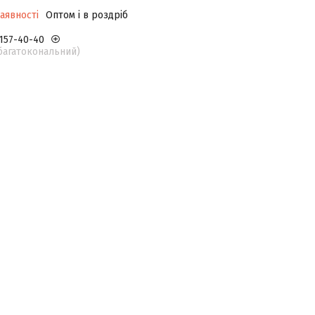
аявності
Оптом і в роздріб
 157-40-40
(багатокональний)