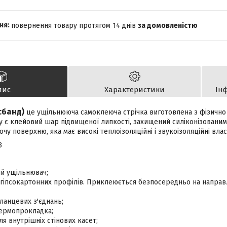
повернення товару протягом 14 днів
за домовленістю
пис
Характеристики
Ін
сбанд)
це ущільнююча самоклеюча стрічка виготовлена з фізично
ку є клейовий шар підвищеної липкості, захищений силіконізованим
у поверхню, яка має високі теплоізоляційні і звукоізоляційні влас
3
ий ущільнювач;
я гіпсокартонних профілів. Приклеюється безпосередньо на напра
ланцевих з'єднань;
ермопрокладка;
я внутрішніх стінових касет;