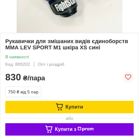
Рукавички для змішаних видів єдиноборств
ММА LEV SPORT M1 шкіра XS сині
В наявності
Код: 889202
Опт і роздріб
830
₴/пара
750 ₴
від 5 пар
Купити
або
Купити з