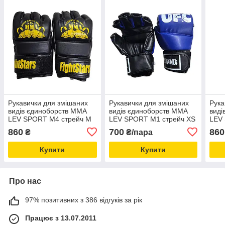
Рукавички для змішаних
Рукавички для змішаних
Рука
видів єдиноборств ММА
видів єдиноборств ММА
виді
LEV SPORT M4 стрейч M
LEV SPORT M1 стрейч XS
LEV
чорні
сині
чорн
860
700
860
₴
₴/пара
Купити
Купити
Про нас
97% позитивних з 386 відгуків за рік
Працює з 13.07.2011