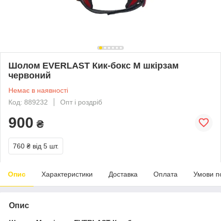
Шолом EVERLAST Кик-бокс M шкірзам
червоний
Немає в наявності
Код: 889232
Опт і роздріб
900
₴
760 ₴
від 5 шт.
Опис
Характеристики
Доставка
Оплата
Умови п
Опис