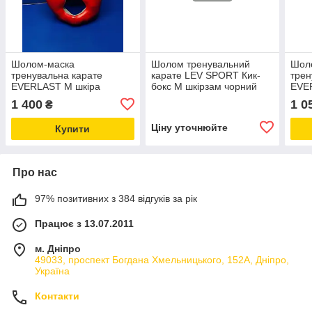
Шолом-маска
Шолом тренувальний
Шол
тренувальна карате
карате LEV SPORT Кик-
трен
EVERLAST M шкіра
бокс M шкірзам чорний
EVE
червоний
стре
1 400
1 0
₴
Ціну уточнюйте
Купити
Про нас
97% позитивних з 384 відгуків за рік
Працює з 13.07.2011
м. Дніпро
49033, проспект Богдана Хмельницького, 152А, Дніпро,
Україна
Контакти