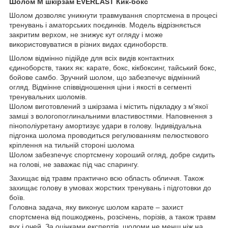
Шолом M шкірзам EVERLAST Кик-бокс
Шолом дозволяє уникнути травмування спортсмена в процесі
тренувань і аматорських поєдинків. Модель відрізняється
закритим верхом, не знижує кут огляду і може
використовуватися в різних видах єдиноборств.
Шолом відмінно підійде для всіх видів контактних
єдиноборств, таких як: карате, бокс, кікбоксинг, тайський бокс,
бойове самбо. Зручний шолом, що забезпечує відмінний
огляд. Відмінне співвідношення ціни і якості в сегменті
тренувальних шоломів.
Шолом виготовлений з шкірзама і містить підкладку з м'якої
замші з вологопоглинальними властивостями. Наповнення з
пінополіуретану амортизує удари в голову. Індивідуальна
підгонка шолома проводиться регулюванням пелюсткового
кріплення на тильній стороні шолома
Шолом забезпечує спортсмену хороший огляд, добре сидить
на голові, не заважає під час спарингу.
Захищає від травм практично всю область обличчя. Також
захищає голову в умовах жорстких тренувань і підготовки до
боїв.
Головна задача, яку виконує шолом карате – захист
спортсмена від пошкоджень, розсічень, порізів, а також травм
вух і очей. За оцінками експертів, шоломи не менш ніж на