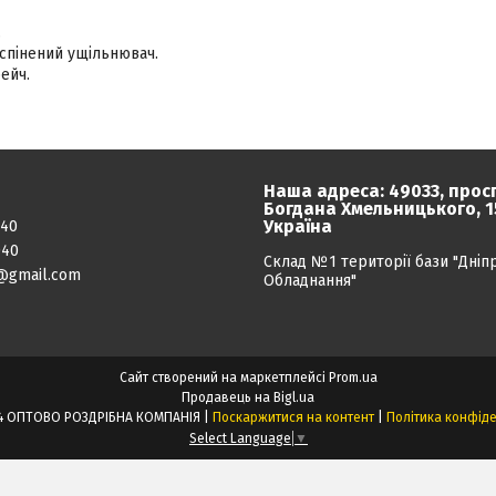
.
спінений ущільнювач.
ейч.
Наша адреса: 49033, прос
Богдана Хмельницького, 15
Україна
040
040
Склад №1 території бази "Дніп
@gmail.com
Обладнання"
Сайт створений на маркетплейсі
Prom.ua
Продавець на Bigl.ua
ПРОЕКТ24 ОПТОВО РОЗДРІБНА КОМПАНІЯ |
Поскаржитися на контент
|
Політика конфіде
Select Language
▼