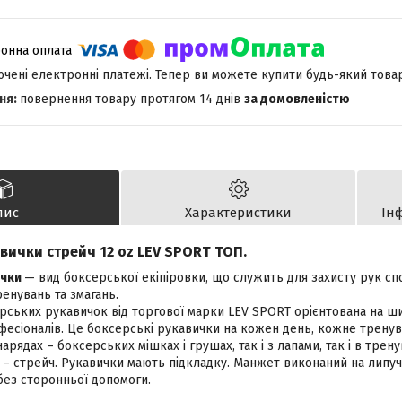
лючені електронні платежі. Тепер ви можете купити будь-який това
повернення товару протягом 14 днів
за домовленістю
пис
Характеристики
Ін
вички стрейч 12 oz LEV SPORT ТОП.
ички
— вид боксерської екіпіровки, що служить для захисту рук спо
ренувань та змагань.
рських рукавичок від торгової марки LEV SPORT орієнтована на ши
фесіоналів. Це боксерські рукавички на кожен день, кожне тренув
арядах – боксерських мішках і грушах, так і з лапами, так і в трен
 – стрейч. Рукавички мають підкладку. Манжет виконаний на липучц
 без сторонньої допомоги.