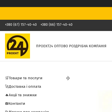
+380 (67) 157-40-40
+380 (66) 157-40-40
ПРОЕКТ24 ОПТОВО РОЗДРІБНА КОМПАНІЯ
🛒Товари та послуги
🚀Доставка і оплата
🔥Акції та знижки
☎️Контакти