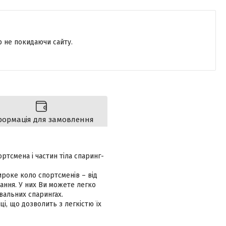
р не покидаючи сайту.
формація для замовлення
ртсмена і частин тіла спаринг-
роке коло спортсменів – від
ання. У них Ви можете легко
увальних спарингах.
і, що дозволить з легкістю їх