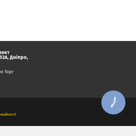
пект
2А, Дніпро,
ро Торг
КНОПКА
ЗВ'ЯЗКУ
нційності