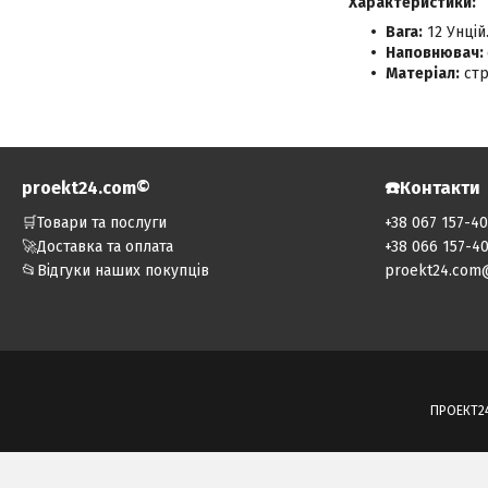
Характеристики:
Вага:
12 Унцій
Наповнювач:
Матеріал:
стр
proekt24.com©️
☎️Контакти
🛒Товари та послуги
+38 067 157-4
🚀Доставка та оплата
+38 066 157-4
📂Відгуки наших покупців
proekt24.com