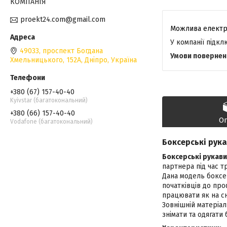
КОМПАНІЯ
proekt24.com@gmail.com
У компанії підк
49033, проспект Богдана
Хмельницького, 152А, Дніпро, Україна
+380 (67) 157-40-40
Kyivstar (багатокональний)
+380 (66) 157-40-40
О
Vodafone (багатокональний)
Боксерські рука
Боксерські рукав
партнера під час т
Дана модель боксе
початківців до про
працювати як на сн
Зовнішній матеріал
знімати та одягати