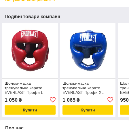
Подібні товари компанії
Шолом-маска
Шолом-маска
Шол
тренувальна карате
тренувальна карате
трен
EVERLAST Профи L
EVERLAST Профи XL
EVE
стрейч червоний
стрейч синій
стре
1 050
1 065
950
₴
₴
Купити
Купити
Про нас