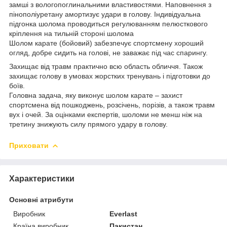
замші з вологопоглинальними властивостями. Наповнення з
пінополіуретану амортизує удари в голову. Індивідуальна
підгонка шолома проводиться регулюванням пелюсткового
кріплення на тильній стороні шолома
Шолом карате (бойовий) забезпечує спортсмену хороший
огляд, добре сидить на голові, не заважає під час спарингу.
Захищає від травм практично всю область обличчя. Також
захищає голову в умовах жорстких тренувань і підготовки до
боїв.
Головна задача, яку виконує шолом карате – захист
спортсмена від пошкоджень, розсічень, порізів, а також травм
вух і очей. За оцінками експертів, шоломи не менш ніж на
третину знижують силу прямого удару в голову.
Приховати
Характеристики
Основні атрибути
Виробник
Everlast
Країна виробник
Пакистан