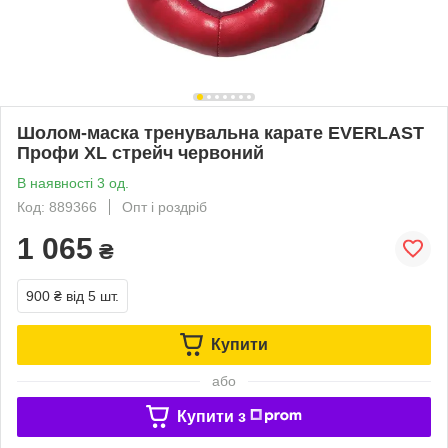
Шолом-маска тренувальна карате EVERLAST
Профи XL стрейч червоний
В наявності 3 од.
Код: 889366
Опт і роздріб
1 065
₴
900 ₴
від 5 шт.
Купити
або
Купити з