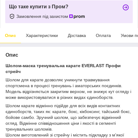
Що таке купити з Пром?
Замовлення під захистом
Опис
Характеристики
Доставка
Оплата
Умови п
Опис
Шолом-маска тренувальна карате EVERLAST Профи
стрейч
Шолом для карате дозволяє уникнути травмування
спортсмена в процесі тренувань і аматорських поєдинків.
Модель відрізняється закритим верхом, не знижує кут огляду і
може використовуватися в різних видах єдиноборств.
Шолом карате відмінно підійде для всіх видів контактних
єдиноборств, таких як: карате, бокс, кікбоксинг, тайський бокс,
бойове самбо. Зручний шолом, що забезпечує відмінний
огляд. Відмінне співвідношення ціни і якості в сегменті
тренувальних шоломів.
Шолом виготовлений зі стрейчу і містить підкладку з м'якої