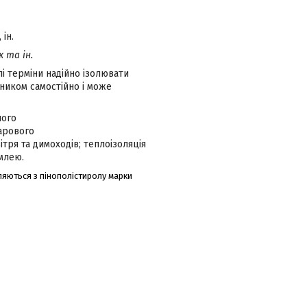
ін.
ик та ін.
лі терміни надійно ізолювати
ником самостійно і може
ного
арового
тря та димоходів; теплоізоляція
млею.
яються з пінополістиролу марки