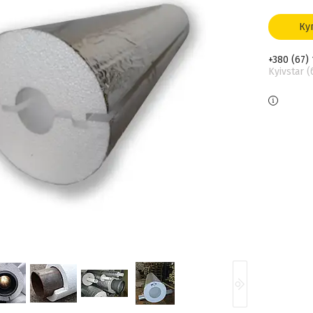
Ку
+380 (67)
Kyivstar 