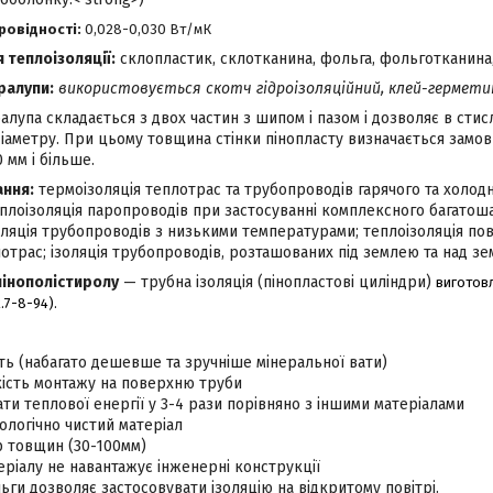
ровідності:
0,028-0,030 Вт/мК
теплоізоляції:
склопластик, склотканина, фольга, фольготканина, 
ралупи:
використовується скотч гідроізоляційний, клей-гермет
лупа складається з двох частин з шипом і пазом і дозволяє в стис
іаметру. При цьому товщина стінки пінопласту визначається замов
0 мм і більше.
ання:
термоізоляція теплотрас та трубопроводів гарячого та холод
еплоізоляція паропроводів при застосуванні комплексного багатош
ляція трубопроводів з низькими температурами; теплоізоляція пові
отрас; ізоляція трубопроводів, розташованих під землею та над зе
 пінополістиролу
— трубна ізоляція (пінопластові циліндри)
виготовл
.7-8-94).
ть (набагато дешевше та зручніше мінеральної вати)
ість монтажу на поверхню труби
ти теплової енергії у 3-4 рази порівняно з іншими матеріалами
логічно чистий матеріал
р товщин (30-100мм)
теріалу не навантажує інженерні конструкції
ьги дозволяє застосовувати ізоляцію на відкритому повітрі.