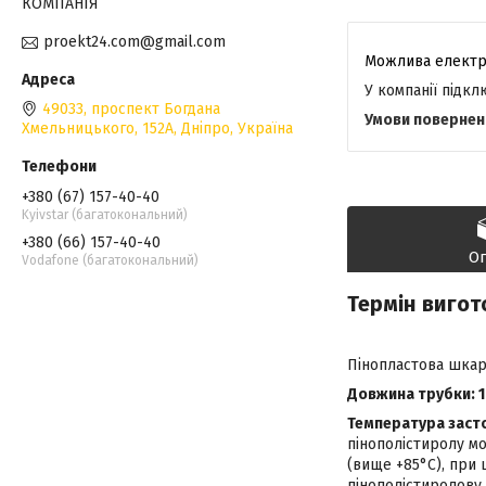
КОМПАНІЯ
proekt24.com@gmail.com
У компанії підк
49033, проспект Богдана
Хмельницького, 152А, Дніпро, Україна
+380 (67) 157-40-40
Kyivstar (багатокональний)
+380 (66) 157-40-40
О
Vodafone (багатокональний)
Термін вигот
Пінопластова шка
Довжина трубки:
Температура застос
пінополістиролу м
(вище +85°С), при 
пінополістиролову