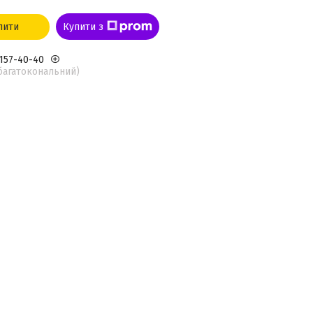
пити
Купити з
 157-40-40
(багатокональний)