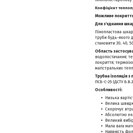
Коефіцієнт теплоп
Можливе покриття 
Для з'єднання шка
Пінопластова шкара
труби будь-якого д
становити 30, 40, 5
Область застосув
водопостачання; т
покриття; термоізо
магістральних тепл
Трубна ізоляція з
ПСБ-С-25 (ДСТУ Б.В.2
Особливості:
Низька вартіс
Велика швидк
Скорочує втра
Абсолютно еко
Великий вибі
Мала вага ма
Наявність фол