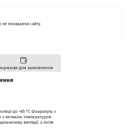
р не покидаючи сайту.
формація для замовлення
лення
оляції до +85 °С Шкаралупу з
кт з великою температурою
ільненому вигляді), а потім