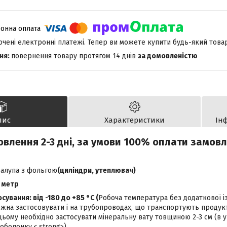
лючені електронні платежі. Тепер ви можете купити будь-який това
повернення товару протягом 14 днів
за домовленістю
пис
Характеристики
Ін
овлення 2-3 дні, за умови 100% оплати замов
ралупа з фольгою
(циліндри, утеплювач)
1 метр
ування: від -180 до +85 °С (
Робоча температура без додаткової із
ожна застосовувати і на трубопроводах, що транспортують проду
цьому необхідно застосувати мінеральну вату товщиною 2-3 см (в ущ
 оболонку.
< strong>)