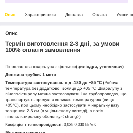
Опис
Характеристики
Доставка
Оплата
Умови п
Опис
Термін виготовлення 2-3 дні, за умови
100% оплати замовлення
Пінопластова шкаралупа з фольгою
(циліндри, утеплювач)
Довжина трубки:
1 метр
Температура застосування: від -180 до +85 °С (
Робоча
температура без додаткової ізоляції до +85 °С Шкаралупу з
пінополістиролу можна застосовувати і на трубопроводах, що
транспортують продукт з великою температурою (вище
+85°С), при цьому необхідно застосувати мінеральну вату
товщиною 2-3 см (в ущільненому вигляді), а потім
пінополістиролову оболонку.
< strong>)
Коефіцієнт теплопровідності:
0,028-0,030 Вт/мК
Можливе покриття