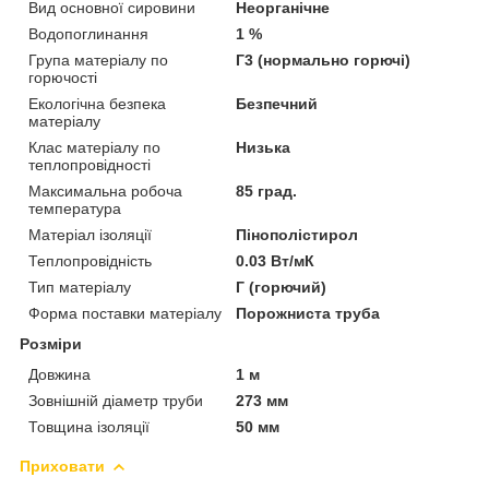
Вид основної сировини
Неорганічне
Водопоглинання
1 %
Група матеріалу по
Г3 (нормально горючі)
горючості
Екологічна безпека
Безпечний
матеріалу
Клас матеріалу по
Низька
теплопровідності
Максимальна робоча
85 град.
температура
Матеріал ізоляції
Пінополістирол
Теплопровідність
0.03 Вт/мК
Тип матеріалу
Г (горючий)
Форма поставки матеріалу
Порожниста труба
Розміри
Довжина
1 м
Зовнішній діаметр труби
273 мм
Товщина ізоляції
50 мм
Приховати