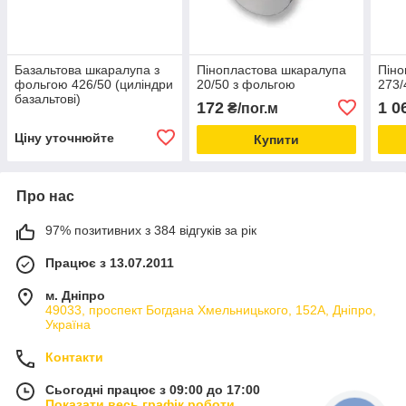
Базальтова шкаралупа з
Пінопластова шкаралупа
Піно
фольгою 426/50 (циліндри
20/50 з фольгою
273/
базальтові)
172
1 0
₴/пог.м
Ціну уточнюйте
Купити
Про нас
97% позитивних з 384 відгуків за рік
Працює з 13.07.2011
м. Дніпро
49033, проспект Богдана Хмельницького, 152А, Дніпро,
Україна
Контакти
Сьогодні працює з 09:00 до 17:00
Показати весь графік роботи