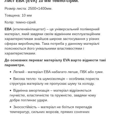
Лист ЕВА (EVA) 10 мм темно-сірий.
Розмір листа: 2500×1400мм.
Товщина: 10 мм
Колір: темно-сірий.
ЕВА
(етиленвінілацетат) – це універсальний полімерний
матеріал, який завдяки своїм відмінним експлуатаційним
характеристикам знайшов широке застосування у різних
сферах виробництва. Така потреба у данному матеріалі
пояснюється його унікальними властивостями і
характеристиками.
До основних переваг матеріалу EVA варто віднести такі
параметри.
Легкий - матеріал ЕВА набагато легше, ПВХ або гуми.
Висока тепло- та шумоізоляція – особлива пориста
структура матеріалу не пропускає шуму та холоду.
Відмінна амортизація – матеріал відрізняється
гнучкістю, еластичністю та пружністю, завдяки чому
добре поглинає удари.
Зносостійкість – матеріал не боїться перепадів
температур, сильних морозів, прямих сонячних