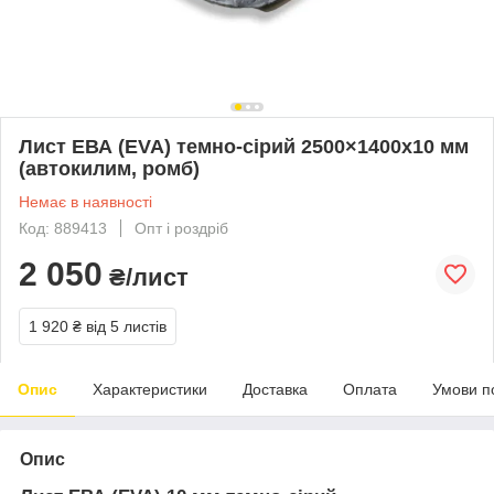
Лист ЕВА (EVA) темно-сірий 2500×1400х10 мм
(автокилим, ромб)
Немає в наявності
Код: 889413
Опт і роздріб
2 050
₴/лист
1 920 ₴
від 5 листів
Опис
Характеристики
Доставка
Оплата
Умови п
Опис