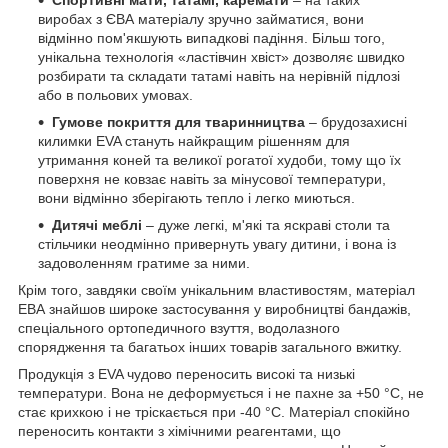
виробах з ЄВА матеріалу зручно займатися, вони
відмінно пом'якшують випадкові падіння. Більш того,
унікальна технологія «ластівчин хвіст» дозволяє швидко
розбирати та складати татамі навіть на нерівній підлозі
або в польових умовах.
Гумове покриття для тваринництва
– брудозахисні
килимки EVA стануть найкращим рішенням для
утримання коней та великої рогатої худоби, тому що їх
поверхня не ковзає навіть за мінусової температури,
вони відмінно зберігають тепло і легко миються.
Дитячі меблі
– дуже легкі, м'які та яскраві столи та
стільчики неодмінно привернуть увагу дитини, і вона із
задоволенням гратиме за ними.
Крім того, завдяки своїм унікальним властивостям, матеріал
ЕВА знайшов широке застосування у виробництві бандажів,
спеціального ортопедичного взуття, водолазного
спорядження та багатьох інших товарів загального вжитку.
Продукція з EVA чудово переносить високі та низькі
температури.
Вона не деформується і не пахне за +50 °С, не
стає крихкою і не тріскається при -40 °С.
Матеріал спокійно
переносить контакти з хімічними реагентами, що