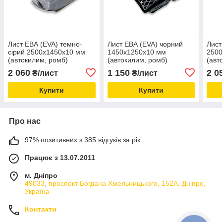
Лист ЕВА (EVA) темно-
Лист ЕВА (EVA) чорний
Лист
сірий 2500х1450х10 мм
1450х1250х10 мм
250
(автокилим, ромб)
(автокилим, ромб)
(авт
2 060
1 150
2 0
₴/лист
₴/лист
Купити
Купити
Про нас
97% позитивних з 385 відгуків за рік
Працює з 13.07.2011
м. Дніпро
49033, проспект Богдана Хмельницького, 152А, Дніпро,
Україна
Контакти