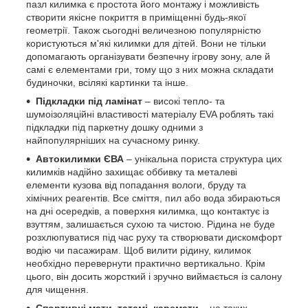
пазл килимка є простота його монтажу і можливість
створити якісне покриття в приміщенні будь-якої
геометрії. Також сьогодні величезною популярністю
користуються м'які килимки для дітей. Вони не тільки
допомагають організувати безпечну ігрову зону, але й
самі є елементами гри, тому що з них можна складати
будиночки, всілякі картинки та інше.
Підкладки під ламінат
– високі тепло- та
шумоізоляційні властивості матеріалу EVA роблять такі
підкладки під паркетну дошку одними з
найпопулярніших на сучасному ринку.
Автокилимки ЄВА
–
унікальна пориста структура цих
килимків надійно захищає оббивку та металеві
елементи кузова від попадання вологи, бруду та
хімічних реагентів.
Все сміття, пил або вода збираються
на дні осередків, а поверхня килимка, що контактує із
взуттям, залишається сухою та чистою.
Рідина не буде
розхлюпуватися під час руху та створювати дискомфорт
водію чи пасажирам.
Щоб вилити рідину, килимок
необхідно перевернути практично вертикально.
Крім
цього, він досить жорсткий і зручно виймається із салону
для чищення.
Спортивні мати, татамі, каремати
– на таких