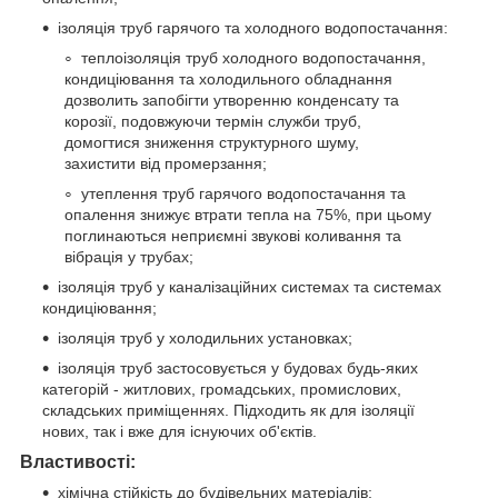
ізоляція труб гарячого та холодного водопостачання:
теплоізоляція труб холодного водопостачання,
кондиціювання та холодильного обладнання
дозволить запобігти утворенню конденсату та
корозії, подовжуючи термін служби труб,
домогтися зниження структурного шуму,
захистити від промерзання;
утеплення труб гарячого водопостачання та
опалення знижує втрати тепла на 75%, при цьому
поглинаються неприємні звукові коливання та
вібрація у трубах;
ізоляція труб у каналізаційних системах та системах
кондиціювання;
ізоляція труб у холодильних установках;
ізоляція труб застосовується у будовах будь-яких
категорій - житлових, громадських, промислових,
складських приміщеннях. Підходить як для ізоляції
нових, так і вже для існуючих об'єктів.
Властивості:
хімічна стійкість до будівельних матеріалів;