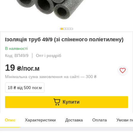
Ізоляція труб 49/9 (зі спіненого поліетилену)
В наявності
Код: ВП49/9
Опт і роздріб
19
₴/пог.м
Мінімальна сума замовлення на сайті — 300 ₴
18 ₴
від 500 пог.м
Купити
Опис
Характеристики
Доставка
Оплата
Умови п