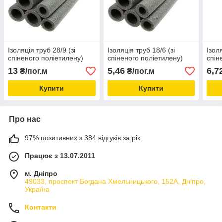
Ізоляція труб 28/9 (зі
Ізоляція труб 18/6 (зі
Ізоля
спіненого поліетилену)
спіненого поліетилену)
спін
13
5,46
6,7
₴/пог.м
₴/пог.м
Купити
Купити
Про нас
97% позитивних з 384 відгуків за рік
Працює з 13.07.2011
м. Дніпро
49033, проспект Богдана Хмельницького, 152А, Дніпро,
Україна
Контакти