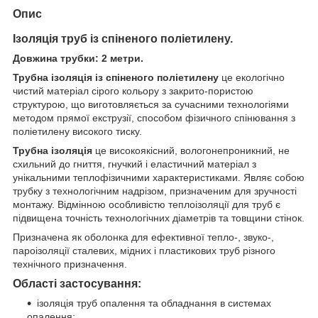
Опис
Ізоляція труб із спіненого поліетилену.
Довжина трубки: 2 метри.
Трубна ізоляція із спіненого поліетилену
це екологічно
чистий матеріал сірого кольору з закрито-пористою
структурою, що виготовляється за сучасними технологіями
методом прямої екструзії, способом фізичного спінювання з
поліетилену високого тиску.
Трубна ізоляція
це високоякісний, вологонепроникний, не
схильний до гниття, гнучкий і еластичний матеріал з
унікальними теплофізичними характеристиками. Являє собою
трубку з технологічним надрізом, призначеним для зручності
монтажу. Відмінною особливістю теплоізоляції для труб є
підвищена точність технологічних діаметрів та товщини стінок.
Призначена як оболонка для ефективної тепло-, звуко-,
пароізоляції сталевих, мідних і пластикових труб різного
технічного призначення.
Області застосування:
ізоляція труб опалення та обладнання в системах
опалення;