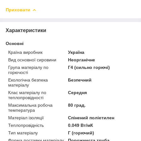
Приховати
Характеристики
Основні
Країна виробник
Україна
Вид основної сировини
Неорганічне
Група матеріалу по
Г4 (сильно горючі)
горючості
Екологічна безпека
Безпечний
матеріалу
Клас матеріалу по
Середня
теплопровідності
Максимальна робоча
80 град.
температура
Матеріал ізоляції
Спінений поліетилен
Теплопровідність
0.049 Вт/мК
Тип матеріалу
Г (горючий)
Форма поставки матеріалу
Порожниста труба