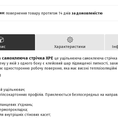
повернення товару протягом 14 днів
за домовленістю
пис
Характеристики
Ін
а самоклеюча стрічка XPE
це ущільнююча самоклеюча стрічка 
ену у якій з одного боку є клейовий шар підвищеної липкості, зах
ає односторонню робочу поверхню, яка має високі теплоізоляційні і
3
ий ущільнювач;
я гіпсокартонних профілів. Приклеюється безпосередньо на напра
ланцевих з'єднань;
ермопрокладка;
я внутрішніх стінових касет;