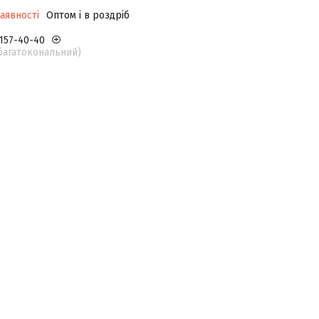
аявності
Оптом і в роздріб
 157-40-40
(багатокональний)