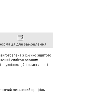
формація для замовлення
виготовлена з хімічно зшитого
ищений силіконізованим
 звукоізоляційні властивості.
вляючий металевий профіль