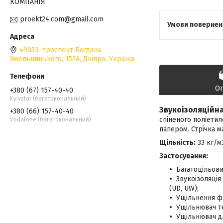
КОМПАНІЯ
proekt24.com@gmail.com
49033, проспект Богдана
Хмельницького, 152А, Дніпро, Україна
О
+380 (67) 157-40-40
Kyivstar (багатокональний)
Звукоізоляційн
+380 (66) 157-40-40
спіненого поліетил
Vodafone (багатокональний)
папером. Стрічка м
Щільність:
33 кг/м
Застосування:
Багатоцільов
Звукоізоляці
(UD, UW);
Ущільнення ф
Ущільнювач т
Ущільнювач дл