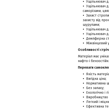
Ущільнювач дл
Ущільнювач дл
саморізами, цвяха
Захист стропи
захисту від про
шурупами;
Ущільнювач д
Ущільнювач д
Демпферна стр
Міжвінцевий 
Особливості стріч
Матеріал має уніка
нафто-і бензостійки
Переваги самоклею
Якість матері
Вигідна ціна;
Нормативна щі
Без запаху;
Екологічно і г
Виробництво 
Легкий і міцн
Ефективна теп