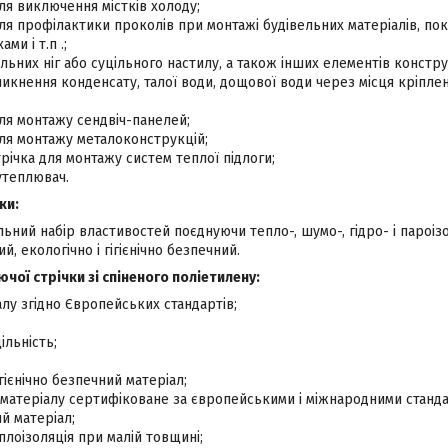
я виключення містків холоду;
я профілактики проколів при монтажі будівельних матеріалів, пок
ми і т.п .;
льних ніг або суцільного настилу, а також інших елементів конструк
никнення конденсату, талої води, дощової води через місця кріпл
ля монтажу сендвіч-панелей;
ля монтажу металоконструкцій;
ічка для монтажу систем теплої підлоги;
утеплювач.
ки:
льний набір властивостей поєднуючи тепло-, шумо-, гідро- і пароізо
й, екологічно і гігієнічно безпечний.
чої стрічки зі спіненого поліетилену:
алу згідно Європейських стандартів;
льність;
ігієнічно безпечний матеріал;
матеріалу сертифіковане за європейськими і міжнародними станда
ий матеріал;
лоізоляція при малій товщині;