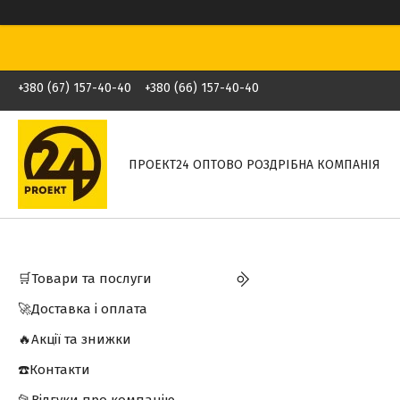
+380 (67) 157-40-40
+380 (66) 157-40-40
ПРОЕКТ24 ОПТОВО РОЗДРІБНА КОМПАНІЯ
🛒Товари та послуги
🚀Доставка і оплата
🔥Акції та знижки
☎️Контакти