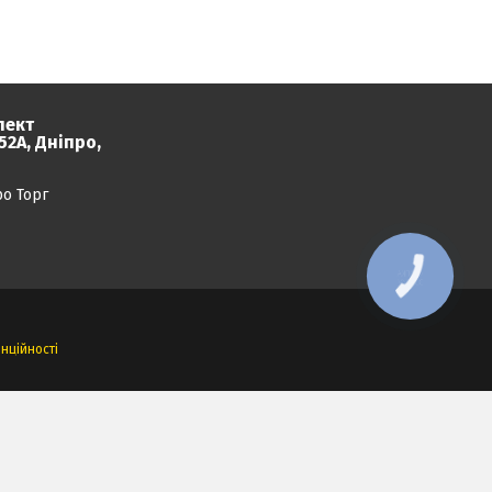
пект
2А, Дніпро,
ро Торг
КНОПКА
ЗВ'ЯЗКУ
нційності