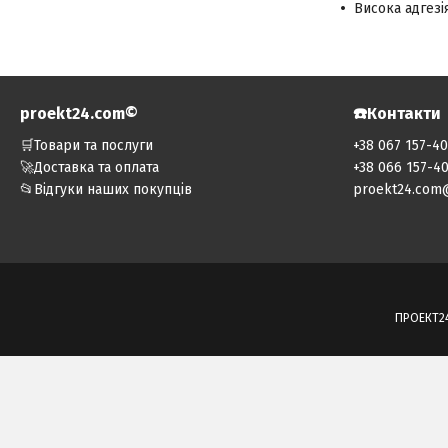
Висока адгезі
proekt24.com©️
☎️Контакти
🛒Товари та послуги
+38 067 157-4
🚀Доставка та оплата
+38 066 157-4
📂Відгуки наших покупців
proekt24.com