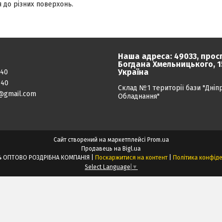
я до різних поверхонь.
Наша адреса: 49033, прос
Богдана Хмельницького, 15
Україна
040
040
Склад №1 території бази "Дніп
@gmail.com
Обладнання"
Сайт створений на маркетплейсі
Prom.ua
Продавець на Bigl.ua
ПРОЕКТ24 ОПТОВО РОЗДРІБНА КОМПАНІЯ |
Поскаржитися на контент
|
Політика конфіде
Select Language
▼