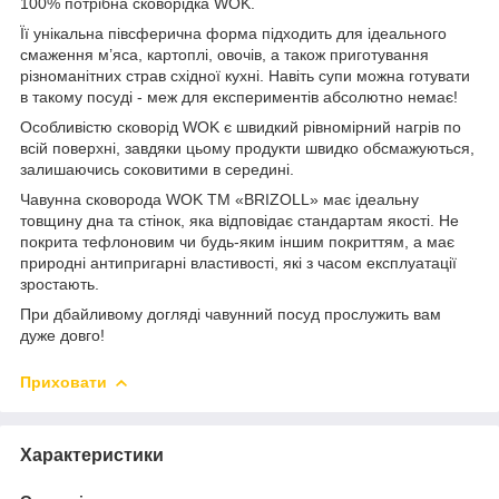
100% потрібна сковорідка WOK.
Її унікальна півсферична форма підходить для ідеального
смаження м’яса, картоплі, овочів, а також приготування
різноманітних страв східної кухні. Навіть супи можна готувати
в такому посуді - меж для експериментів абсолютно немає!
Особливістю сковорід WOK є швидкий рівномірний нагрів по
всій поверхні, завдяки цьому продукти швидко обсмажуються,
залишаючись соковитими в середині.
Чавунна сковорода WOK ТМ «BRIZOLL» має ідеальну
товщину дна та стінок, яка відповідає стандартам якості. Не
покрита тефлоновим чи будь-яким іншим покриттям, а має
природні антипригарні властивості, які з часом експлуатації
зростають.
При дбайливому догляді чавунний посуд прослужить вам
дуже довго!
Приховати
Характеристики