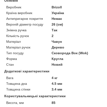
Основні
Виробник
Brizoll
Країна виробник
Україна
Антипригарне покриття
Немає
Верхній діаметр посуду
26 (см)
Знімна ручка
Так
Кількість ручок
2
Матеріал
Чавун
Матеріал ручок
Дерево
Тип посуду
Сковорода Вок (Wok)
Форма
Кругла
Стан
Новий
Додаткові характеристики
Вага
4 кг
Товщина дна
4.5 мм
Товщина стінки
3.4 мм
Користувальницькі характеристики
Висота, мм
85