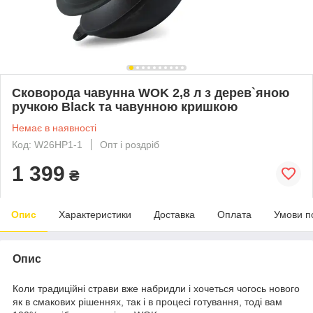
Сковорода чавунна WOK 2,8 л з дерев`яною
ручкою Black та чавунною кришкою
Немає в наявності
Код: W26HP1-1
Опт і роздріб
1 399
₴
Опис
Характеристики
Доставка
Оплата
Умови п
Опис
Коли традиційні страви вже набридли і хочеться чогось нового
як в смакових рішеннях, так і в процесі готування, тоді вам