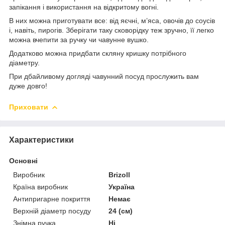
запікання і використання на відкритому вогні.
В них можна приготувати все: від яєчні, м’яса, овочів до соусів
і, навіть, пирогів. Зберігати таку сковорідку теж зручно, її легко
можна вчепити за ручку чи чавунне вушко.
Додатково можна придбати скляну кришку потрібного
діаметру.
При дбайливому догляді чавунний посуд прослужить вам
дуже довго!
Приховати
Характеристики
Основні
Виробник
Brizoll
Країна виробник
Україна
Антипригарне покриття
Немає
Верхній діаметр посуду
24 (см)
Знімна ручка
Ні