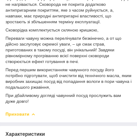
не нагрівається. Сковорода не покрита додатково
антипригарним покриттям, яке з часом руйнується, а,
навпаки, має природні антипригарні властивості, що
зростають зі збільшенням терміну експлуатації.
Сковорідка комплектується скляною кришкою,
Переваги чавуну можна перелічувати безкінечно, а от що
дійсно заслуговує окремої уваги, – це смак страв,
приготованих в такому посуді, він унікальний! Завдяки
рівномірному прогріванню всієї поверхні сковороди
створюється ефект готування в печі.
Перед першим використанням чавунного посуду його
потрібно підготувати, щоб очистити від технічного масла, яким
виробник захищає посуд від попадання вологи в пори чавуна і
подальшого ржавіння,
При дбайливому догляді чавунний посуд прослужить вам
дуже довго!
Приховати
Характеристики