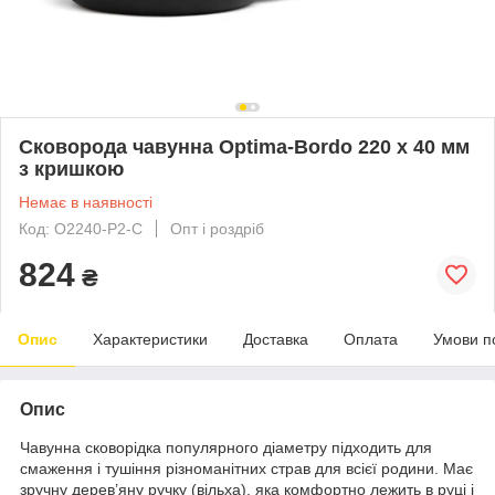
Сковорода чавунна Optima-Bordo 220 х 40 мм
з кришкою
Немає в наявності
Код: O2240-P2-C
Опт і роздріб
824
₴
Опис
Характеристики
Доставка
Оплата
Умови п
Опис
Чавунна сковорідка популярного діаметру підходить для
смаження і тушіння різноманітних страв для всієї родини. Має
зручну дерев’яну ручку (вільха), яка комфортно лежить в руці і